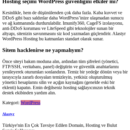
Hosting seçimi WordPress güvenliğini etkiler mi?
Kesinlikle, hem de düşünülenden çok daha fazla. Kaba kuvvet ve
DDoS gibi bazı saldırılar daha WordPress’inize ulaşmadan sunucu
ve ağ katmanında durdurulabilir. Imunify360, CageFS izolasyonu,
anti-DDoS koruması ve LiteSpeed gibi teknolojiler sunan bir
altyapı, sitenizin savunmasını siz kod yazmadan güçlendirir. Alastyr
WordPress Hosting bu katmanları standart olarak sunar.
Sitem hacklenirse ne yapmalıyım?
Önce siteyi bakım moduna alın, ardından tüm şifreleri (yönetici,
FTP/SSH, veritabanı, panel) değiştirin ve güvenlik anahtarlarını
yenileyerek oturumları sonlandırın. Temiz bir yedeğe dönün veya bir
tarayıcıyla zararlı dosyaları temizleyin, yetkisiz oluşturulmuş
yönetici hesaplarını silin ve açığın kaynağını (genelde eski bir
eklenti) kapatın. Emin değilseniz hosting sağlayıcınızın teknik
destek ekibinden yardım alın.
Kategori:
WordPress
Alastyr
Türkiye'nin En Çok Tavsiye Edilen Domain, Hosting ve Bulut