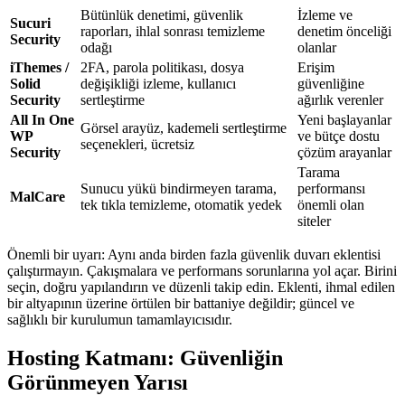
Bütünlük denetimi, güvenlik
İzleme ve
Sucuri
raporları, ihlal sonrası temizleme
denetim önceliği
Security
odağı
olanlar
iThemes /
2FA, parola politikası, dosya
Erişim
Solid
değişikliği izleme, kullanıcı
güvenliğine
Security
sertleştirme
ağırlık verenler
All In One
Yeni başlayanlar
Görsel arayüz, kademeli sertleştirme
WP
ve bütçe dostu
seçenekleri, ücretsiz
Security
çözüm arayanlar
Tarama
Sunucu yükü bindirmeyen tarama,
performansı
MalCare
tek tıkla temizleme, otomatik yedek
önemli olan
siteler
Önemli bir uyarı: Aynı anda birden fazla güvenlik duvarı eklentisi
çalıştırmayın. Çakışmalara ve performans sorunlarına yol açar. Birini
seçin, doğru yapılandırın ve düzenli takip edin. Eklenti, ihmal edilen
bir altyapının üzerine örtülen bir battaniye değildir; güncel ve
sağlıklı bir kurulumun tamamlayıcısıdır.
Hosting Katmanı: Güvenliğin
Görünmeyen Yarısı