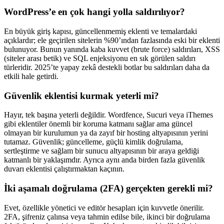
WordPress’e en çok hangi yolla saldırılıyor?
En büyük giriş kapısı, güncellenmemiş eklenti ve temalardaki
açıklardır; ele geçirilen sitelerin %90’ından fazlasında eski bir eklenti
bulunuyor. Bunun yanında kaba kuvvet (brute force) saldırıları, XSS
(siteler arası betik) ve SQL enjeksiyonu en sık görülen saldırı
türleridir. 2025’te yapay zekâ destekli botlar bu saldırıları daha da
etkili hale getirdi.
Güvenlik eklentisi kurmak yeterli mi?
Hayır, tek başına yeterli değildir. Wordfence, Sucuri veya iThemes
gibi eklentiler önemli bir koruma katmanı sağlar ama güncel
olmayan bir kurulumun ya da zayıf bir hosting altyapısının yerini
tutamaz. Güvenlik; güncelleme, güçlü kimlik doğrulama,
sertleştirme ve sağlam bir sunucu altyapısının bir araya geldiği
katmanlı bir yaklaşımdır. Ayrıca aynı anda birden fazla güvenlik
duvarı eklentisi çalıştırmaktan kaçının.
İki aşamalı doğrulama (2FA) gerçekten gerekli mi?
Evet, özellikle yönetici ve editör hesapları için kuvvetle önerilir.
2FA, şifreniz çalınsa veya tahmin edilse bile, ikinci bir doğrulama