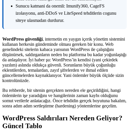
Sunucu katmani da onemli: Imunify360, CageFS
izolasyonu, anti-DDoS ve LiteSpeed tehditlerin cogunu
siteye ulasmadan durdurur.
WordPress güvenliği
, internetin en yaygın içerik yönetim sistemini
kullanan herkesin gündeminde olması gereken bir konu. Web
genelindeki sitelerin kabaca yarısının WordPress ile çalıştığını
düşünürsek, saldırganların neden bu platforma bu kadar yoğunlaştığı
da anlaşılıyor. İyi haber şu: WordPress’in kendisi (yani çekirdek
yazılım) aslında oldukça güvenli. Sorunların büyük çoğunluğu
eklentilerden, temalardan, zayıf şifrelerden ve ihmal edilen
güncellemelerden kaynaklanıyor. Yani önlemler büyük ölçüde sizin
kontrolünüzde.
Bu rehberde, bir sitenin gerçekten nereden ele geçirildiğini, hangi
önlemlerin işe yaradığını ve hangilerinin zaman kaybı olduğunu
somut verilerle anlatacağız. Önce tehdidin gerçek boyutuna bakalım,
sonra adım adım sertleştirme (hardening) yöntemlerine geçelim.
WordPress Saldırıları Nereden Geliyor?
Güncel Tablo