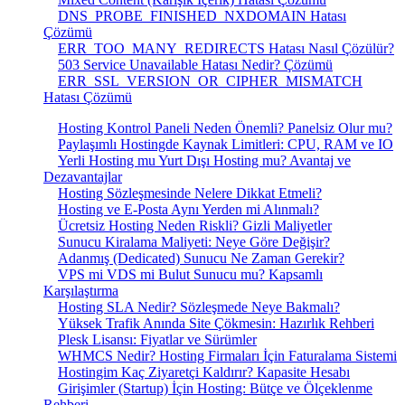
DNS_PROBE_FINISHED_NXDOMAIN Hatası
Çözümü
ERR_TOO_MANY_REDIRECTS Hatası Nasıl Çözülür?
503 Service Unavailable Hatası Nedir? Çözümü
ERR_SSL_VERSION_OR_CIPHER_MISMATCH
Hatası Çözümü
Hosting Kontrol Paneli Neden Önemli? Panelsiz Olur mu?
Paylaşımlı Hostingde Kaynak Limitleri: CPU, RAM ve IO
Yerli Hosting mu Yurt Dışı Hosting mu? Avantaj ve
Dezavantajlar
Hosting Sözleşmesinde Nelere Dikkat Etmeli?
Hosting ve E-Posta Aynı Yerden mi Alınmalı?
Ücretsiz Hosting Neden Riskli? Gizli Maliyetler
Sunucu Kiralama Maliyeti: Neye Göre Değişir?
Adanmış (Dedicated) Sunucu Ne Zaman Gerekir?
VPS mi VDS mi Bulut Sunucu mu? Kapsamlı
Karşılaştırma
Hosting SLA Nedir? Sözleşmede Neye Bakmalı?
Yüksek Trafik Anında Site Çökmesin: Hazırlık Rehberi
Plesk Lisansı: Fiyatlar ve Sürümler
WHMCS Nedir? Hosting Firmaları İçin Faturalama Sistemi
Hostingim Kaç Ziyaretçi Kaldırır? Kapasite Hesabı
Girişimler (Startup) İçin Hosting: Bütçe ve Ölçeklenme
Rehberi