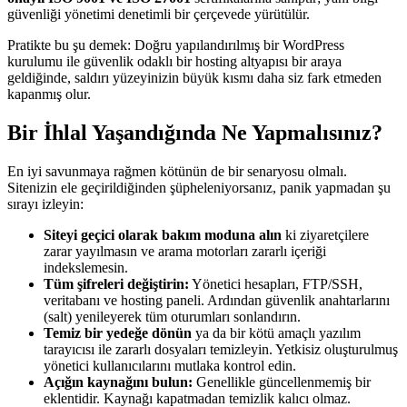
güvenliği yönetimi denetimli bir çerçevede yürütülür.
Pratikte bu şu demek: Doğru yapılandırılmış bir WordPress
kurulumu ile güvenlik odaklı bir hosting altyapısı bir araya
geldiğinde, saldırı yüzeyinizin büyük kısmı daha siz fark etmeden
kapanmış olur.
Bir İhlal Yaşandığında Ne Yapmalısınız?
En iyi savunmaya rağmen kötünün de bir senaryosu olmalı.
Sitenizin ele geçirildiğinden şüpheleniyorsanız, panik yapmadan şu
sırayı izleyin:
Siteyi geçici olarak bakım moduna alın
ki ziyaretçilere
zarar yayılmasın ve arama motorları zararlı içeriği
indekslemesin.
Tüm şifreleri değiştirin:
Yönetici hesapları, FTP/SSH,
veritabanı ve hosting paneli. Ardından güvenlik anahtarlarını
(salt) yenileyerek tüm oturumları sonlandırın.
Temiz bir yedeğe dönün
ya da bir kötü amaçlı yazılım
tarayıcısı ile zararlı dosyaları temizleyin. Yetkisiz oluşturulmuş
yönetici kullanıcılarını mutlaka kontrol edin.
Açığın kaynağını bulun:
Genellikle güncellenmemiş bir
eklentidir. Kaynağı kapatmadan temizlik kalıcı olmaz.