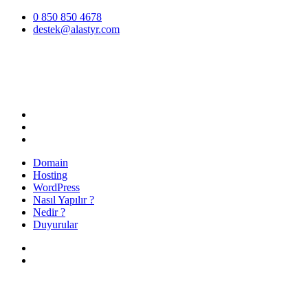
İçeriğe
0 850 850 4678
atla
destek@alastyr.com
Hosting Blog | Alastyr
Domain
Hosting
WordPress
Nasıl Yapılır ?
Nedir ?
Duyurular