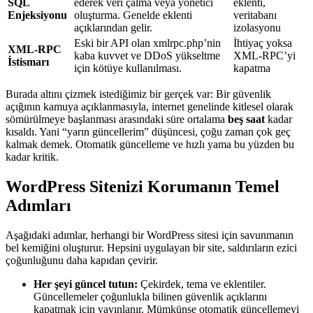
SQL
ederek veri çalma veya yönetici
eklenti,
Enjeksiyonu
oluşturma. Genelde eklenti
veritabanı
açıklarından gelir.
izolasyonu
Eski bir API olan xmlrpc.php’nin
İhtiyaç yoksa
XML-RPC
kaba kuvvet ve DDoS yükseltme
XML-RPC’yi
İstismarı
için kötüye kullanılması.
kapatma
Burada altını çizmek istediğimiz bir gerçek var: Bir güvenlik
açığının kamuya açıklanmasıyla, internet genelinde kitlesel olarak
sömürülmeye başlanması arasındaki süre ortalama
beş saat
kadar
kısaldı. Yani “yarın güncellerim” düşüncesi, çoğu zaman çok geç
kalmak demek. Otomatik güncelleme ve hızlı yama bu yüzden bu
kadar kritik.
WordPress Sitenizi Korumanın Temel
Adımları
Aşağıdaki adımlar, herhangi bir WordPress sitesi için savunmanın
bel kemiğini oluşturur. Hepsini uygulayan bir site, saldırıların ezici
çoğunluğunu daha kapıdan çevirir.
Her şeyi güncel tutun:
Çekirdek, tema ve eklentiler.
Güncellemeler çoğunlukla bilinen güvenlik açıklarını
kapatmak için yayınlanır. Mümkünse otomatik güncellemeyi