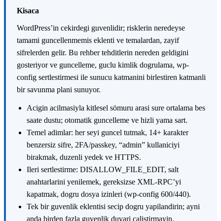
K
isaca
WordPress’in cekirdegi guvenlidir; risklerin neredeyse
tamami guncellenmemis eklenti ve temalardan, zayif
sifrelerden gelir. Bu rehber tehditlerin nereden geldigini
gosteriyor ve guncelleme, guclu kimlik dogrulama, wp-
config sertlestirmesi ile sunucu katmanini birlestiren katmanli
bir savunma plani sunuyor.
Acigin acilmasiyla kitlesel sömuru arasi sure ortalama bes
saate dustu; otomatik guncelleme ve hizli yama sart.
Temel adimlar: her seyi guncel tutmak, 14+ karakter
benzersiz sifre, 2FA/passkey, “admin” kullaniciyi
birakmak, duzenli yedek ve HTTPS.
Ileri sertlestirme: DISALLOW_FILE_EDIT, salt
anahtarlarini yenilemek, gereksizse XML-RPC’yi
kapatmak, dogru dosya izinleri (wp-config 600/440).
Tek bir guvenlik eklentisi secip dogru yapilandirin; ayni
anda birden fazla guvenlik duvari calistirmayin.