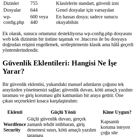
Dizinler
755
Klasörlerin standart, güvenli izni
Dosyalar
644
Genel dosyalar için varsayılan
wp-
600 veya
En hassas dosya; sadece sunucu
config.php
440
okuyabilsin
Ek olarak, sunucu ortamınız destekliyorsa wp-config.php dosyasını
web kök dizininin bir üstüne taşımak ve .htaccess ile bu dosyaya
doğrudan erişimi engellemek, sertleştirmenin klasik ama hâlâ geçerli
yöntemlerindendir.
Güvenlik Eklentileri: Hangisi Ne İşe
Yarar?
Bir güvenlik eklentisi, yukarıdaki manuel adımların çoğunu tek
arayüzden yönetmenizi sağlar; güvenlik duvarı, kötü amaçlı yazılım
taraması ve giriş koruması gibi katmanları bir araya getirir. Öne
çıkan seçenekleri kısaca karşılaştıralım:
Eklenti
Güçlü Yönü
Kime Uygun?
Güçlü güvenlik duvarı, gerçek
Kapsamlı
Wordfence
zamanlı tehdit istihbaratı, giriş
koruma isteyen
Security
denemesi sınırı, kötü amaçlı yazılım
çoğu site
taraması