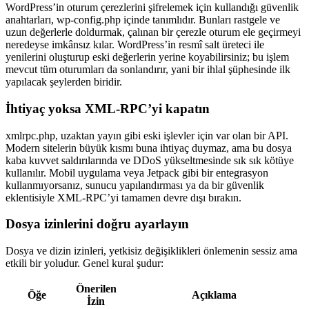
WordPress’in oturum çerezlerini şifrelemek için kullandığı güvenlik
anahtarları, wp-config.php içinde tanımlıdır. Bunları rastgele ve
uzun değerlerle doldurmak, çalınan bir çerezle oturum ele geçirmeyi
neredeyse imkânsız kılar. WordPress’in resmî salt üreteci ile
yenilerini oluşturup eski değerlerin yerine koyabilirsiniz; bu işlem
mevcut tüm oturumları da sonlandırır, yani bir ihlal şüphesinde ilk
yapılacak şeylerden biridir.
İhtiyaç yoksa XML-RPC’yi kapatın
xmlrpc.php, uzaktan yayın gibi eski işlevler için var olan bir API.
Modern sitelerin büyük kısmı buna ihtiyaç duymaz, ama bu dosya
kaba kuvvet saldırılarında ve DDoS yükseltmesinde sık sık kötüye
kullanılır. Mobil uygulama veya Jetpack gibi bir entegrasyon
kullanmıyorsanız, sunucu yapılandırması ya da bir güvenlik
eklentisiyle XML-RPC’yi tamamen devre dışı bırakın.
Dosya izinlerini doğru ayarlayın
Dosya ve dizin izinleri, yetkisiz değişiklikleri önlemenin sessiz ama
etkili bir yoludur. Genel kural şudur:
Önerilen
Öğe
Açıklama
İzin