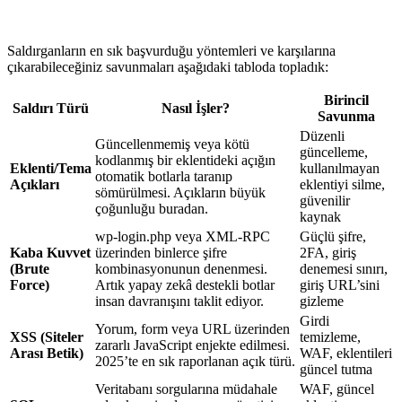
Saldırganların en sık başvurduğu yöntemleri ve karşılarına
çıkarabileceğiniz savunmaları aşağıdaki tabloda topladık:
Birincil
Saldırı Türü
Nasıl İşler?
Savunma
Düzenli
Güncellenmemiş veya kötü
güncelleme,
kodlanmış bir eklentideki açığın
Eklenti/Tema
kullanılmayan
otomatik botlarla taranıp
Açıkları
eklentiyi silme,
sömürülmesi. Açıkların büyük
güvenilir
çoğunluğu buradan.
kaynak
wp-login.php veya XML-RPC
Güçlü şifre,
Kaba Kuvvet
üzerinden binlerce şifre
2FA, giriş
(Brute
kombinasyonunun denenmesi.
denemesi sınırı,
Force)
Artık yapay zekâ destekli botlar
giriş URL’sini
insan davranışını taklit ediyor.
gizleme
Girdi
Yorum, form veya URL üzerinden
XSS (Siteler
temizleme,
zararlı JavaScript enjekte edilmesi.
Arası Betik)
WAF, eklentileri
2025’te en sık raporlanan açık türü.
güncel tutma
Veritabanı sorgularına müdahale
WAF, güncel