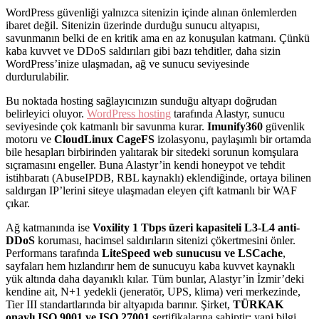
WordPress güvenliği yalnızca sitenizin içinde alınan önlemlerden
ibaret değil. Sitenizin üzerinde durduğu sunucu altyapısı,
savunmanın belki de en kritik ama en az konuşulan katmanı. Çünkü
kaba kuvvet ve DDoS saldırıları gibi bazı tehditler, daha sizin
WordPress’inize ulaşmadan, ağ ve sunucu seviyesinde
durdurulabilir.
Bu noktada hosting sağlayıcınızın sunduğu altyapı doğrudan
belirleyici oluyor.
WordPress hosting
tarafında Alastyr, sunucu
seviyesinde çok katmanlı bir savunma kurar.
Imunify360
güvenlik
motoru ve
CloudLinux CageFS
izolasyonu, paylaşımlı bir ortamda
bile hesapları birbirinden yalıtarak bir sitedeki sorunun komşulara
sıçramasını engeller. Buna Alastyr’in kendi honeypot ve tehdit
istihbaratı (AbuseIPDB, RBL kaynaklı) eklendiğinde, ortaya bilinen
saldırgan IP’lerini siteye ulaşmadan eleyen çift katmanlı bir WAF
çıkar.
Ağ katmanında ise
Voxility 1 Tbps üzeri kapasiteli L3-L4 anti-
DDoS
koruması, hacimsel saldırıların sitenizi çökertmesini önler.
Performans tarafında
LiteSpeed web sunucusu ve LSCache
,
sayfaları hem hızlandırır hem de sunucuyu kaba kuvvet kaynaklı
yük altında daha dayanıklı kılar. Tüm bunlar, Alastyr’in İzmir’deki
kendine ait, N+1 yedekli (jeneratör, UPS, klima) veri merkezinde,
Tier III standartlarında bir altyapıda barınır. Şirket,
TÜRKAK
onaylı ISO 9001 ve ISO 27001
sertifikalarına sahiptir; yani bilgi