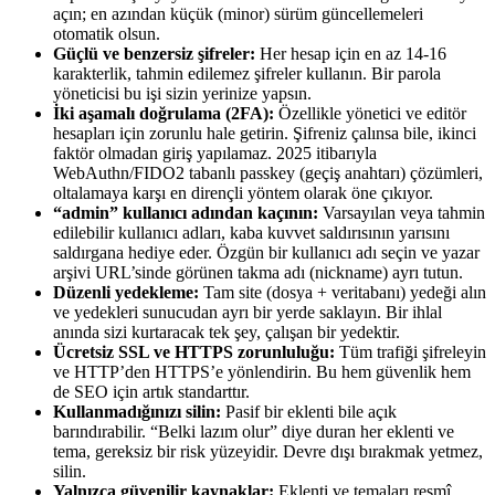
açın; en azından küçük (minor) sürüm güncellemeleri
otomatik olsun.
Güçlü ve benzersiz şifreler:
Her hesap için en az 14-16
karakterlik, tahmin edilemez şifreler kullanın. Bir parola
yöneticisi bu işi sizin yerinize yapsın.
İki aşamalı doğrulama (2FA):
Özellikle yönetici ve editör
hesapları için zorunlu hale getirin. Şifreniz çalınsa bile, ikinci
faktör olmadan giriş yapılamaz. 2025 itibarıyla
WebAuthn/FIDO2 tabanlı passkey (geçiş anahtarı) çözümleri,
oltalamaya karşı en dirençli yöntem olarak öne çıkıyor.
“admin” kullanıcı adından kaçının:
Varsayılan veya tahmin
edilebilir kullanıcı adları, kaba kuvvet saldırısının yarısını
saldırgana hediye eder. Özgün bir kullanıcı adı seçin ve yazar
arşivi URL’sinde görünen takma adı (nickname) ayrı tutun.
Düzenli yedekleme:
Tam site (dosya + veritabanı) yedeği alın
ve yedekleri sunucudan ayrı bir yerde saklayın. Bir ihlal
anında sizi kurtaracak tek şey, çalışan bir yedektir.
Ücretsiz SSL ve HTTPS zorunluluğu:
Tüm trafiği şifreleyin
ve HTTP’den HTTPS’e yönlendirin. Bu hem güvenlik hem
de SEO için artık standarttır.
Kullanmadığınızı silin:
Pasif bir eklenti bile açık
barındırabilir. “Belki lazım olur” diye duran her eklenti ve
tema, gereksiz bir risk yüzeyidir. Devre dışı bırakmak yetmez,
silin.
Yalnızca güvenilir kaynaklar:
Eklenti ve temaları resmî