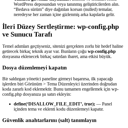
WordPress deposundan veya tanınmış geliştiricilerden alın.
“Bedava sürüm” diye dağıtılan korsan (nulled) temalar,
neredeyse her zaman içine gizlenmiş arka kapılarla gelir.
İleri Düzey Sertleştirme: wp-config.php
ve Sunucu Tarafı
Temel adımları geçtiyseniz, sitenizi gerçekten zorlu bir hedef haline
getirecek birkaç teknik ayar var. Bunların çoğu
wp-config.php
dosyasına eklenecek birkaç satırdan ibaret, ama etkisi büyük.
Dosya düzenlemeyi kapatın
Bir saldırgan yönetici paneline girmeyi başarırsa, ilk yapacağı
işlerden biri Görünüm > Tema Düzenleyici üzerinden doğrudan
koda zararlı kod eklemektir. Bunu tamamen engellemek için wp-
config.php dosyanıza şu satırı ekleyin:
define(‘DISALLOW_FILE_EDIT’, true);
— Panel
içinden tema ve eklenti kodu düzenlemeyi kapatır.
Güvenlik anahtarlarını (salt) tanımlayın