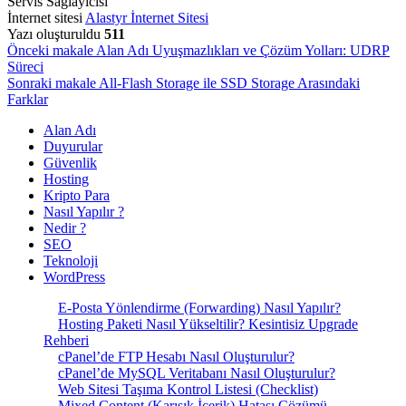
Servis Sağlayıcısı
İnternet sitesi
Alastyr İnternet Sitesi
Yazı oluşturuldu
511
Yazı
Önceki makale
Alan Adı Uyuşmazlıkları ve Çözüm Yolları: UDRP
Süreci
gezinmesi
Sonraki makale
All-Flash Storage ile SSD Storage Arasındaki
Farklar
Alan Adı
Duyurular
Güvenlik
Hosting
Kripto Para
Nasıl Yapılır ?
Nedir ?
SEO
Teknoloji
WordPress
E-Posta Yönlendirme (Forwarding) Nasıl Yapılır?
Hosting Paketi Nasıl Yükseltilir? Kesintisiz Upgrade
Rehberi
cPanel’de FTP Hesabı Nasıl Oluşturulur?
cPanel’de MySQL Veritabanı Nasıl Oluşturulur?
Web Sitesi Taşıma Kontrol Listesi (Checklist)
Mixed Content (Karışık İçerik) Hatası Çözümü