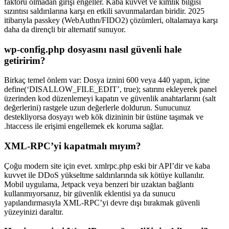
faktörü olmadan girişi engeller. Kaba kuvvet ve kimlik bilgisi
sızıntısı saldırılarına karşı en etkili savunmalardan biridir. 2025
itibarıyla passkey (WebAuthn/FIDO2) çözümleri, oltalamaya karşı
daha da dirençli bir alternatif sunuyor.
wp-config.php dosyasını nasıl güvenli hale
getiririm?
Birkaç temel önlem var: Dosya iznini 600 veya 440 yapın, içine
define(‘DISALLOW_FILE_EDIT’, true); satırını ekleyerek panel
üzerinden kod düzenlemeyi kapatın ve güvenlik anahtarlarını (salt
değerlerini) rastgele uzun değerlerle doldurun. Sunucunuz
destekliyorsa dosyayı web kök dizininin bir üstüne taşımak ve
.htaccess ile erişimi engellemek ek koruma sağlar.
XML-RPC’yi kapatmalı mıyım?
Çoğu modern site için evet. xmlrpc.php eski bir API’dir ve kaba
kuvvet ile DDoS yükseltme saldırılarında sık kötüye kullanılır.
Mobil uygulama, Jetpack veya benzeri bir uzaktan bağlantı
kullanmıyorsanız, bir güvenlik eklentisi ya da sunucu
yapılandırmasıyla XML-RPC’yi devre dışı bırakmak güvenli
yüzeyinizi daraltır.