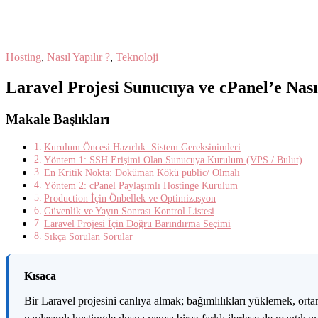
Hosting
,
Nasıl Yapılır ?
,
Teknoloji
Laravel Projesi Sunucuya ve cPanel’e Nas
Makale Başlıkları
Kurulum Öncesi Hazırlık: Sistem Gereksinimleri
Yöntem 1: SSH Erişimi Olan Sunucuya Kurulum (VPS / Bulut)
En Kritik Nokta: Doküman Kökü public/ Olmalı
Yöntem 2: cPanel Paylaşımlı Hostinge Kurulum
Production İçin Önbellek ve Optimizasyon
Güvenlik ve Yayın Sonrası Kontrol Listesi
Laravel Projesi İçin Doğru Barındırma Seçimi
Sıkça Sorulan Sorular
K
ısaca
Bir Laravel projesini canlıya almak; bağımlılıkları yüklemek, 