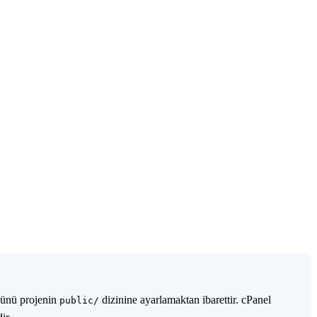
künü projenin
dizinine ayarlamaktan ibarettir. cPanel
public/