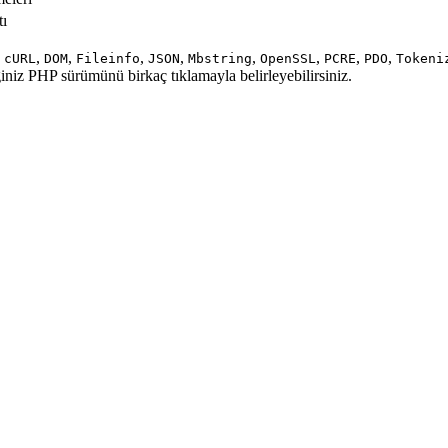
tı
,
,
,
,
,
,
,
,
,
cURL
DOM
Fileinfo
JSON
Mbstring
OpenSSL
PCRE
PDO
Tokeni
ğiniz PHP sürümünü birkaç tıklamayla belirleyebilirsiniz.