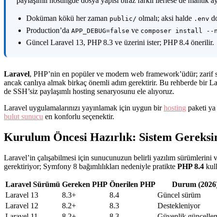
paylaşımlı hostingde dosya yapısı biraz farklı ilerlese de mantık 
Doküman kökü her zaman
olmalı; aksi halde
do
public/
.env
Production’da
ve
APP_DEBUG=false
composer install --
Güncel Laravel 13, PHP 8.3 ve üzerini ister; PHP 8.4 önerilir.
Laravel
, PHP’nin en popüler ve modern web framework’üdür; zarif sözd
ancak canlıya almak birkaç önemli adım gerektirir. Bu rehberde bir
de SSH’siz paylaşımlı hosting senaryosunu ele alıyoruz.
Laravel uygulamalarınızı yayınlamak için uygun bir
hosting
paketi ya 
bulut sunucu
en konforlu seçenektir.
Kurulum Öncesi Hazırlık: Sistem Gereksi
Laravel’in çalışabilmesi için sunucunuzun belirli yazılım sürümlerini 
gerektiriyor; Symfony 8 bağımlılıkları nedeniyle pratikte
PHP 8.4
kull
Laravel Sürümü
Gereken PHP
Önerilen PHP
Durum (2026
Laravel 13
8.3+
8.4
Güncel sürüm
Laravel 12
8.2+
8.3
Destekleniyor
Laravel 11
8.2+
8.3
Güvenlik güncellem