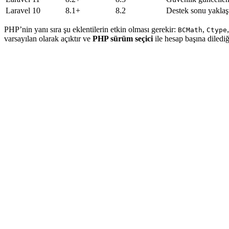
Laravel 10
8.1+
8.2
Destek sonu yaklaş
PHP’nin yanı sıra şu eklentilerin etkin olması gerekir:
,
BCMath
Ctype
varsayılan olarak açıktır ve
PHP sürüm seçici
ile hesap başına diledi