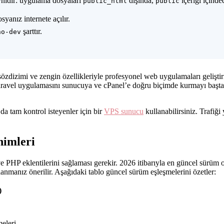
aynıdır: uygulama dosyaları
dışında,
içeriği içinded
public_html
public
syanız internete açılır.
şarttır.
no-dev
izimi ve zengin özellikleriyle profesyonel web uygulamaları geliştirmey
 Laravel uygulamasını sunucuya ve cPanel’e doğru biçimde kurmayı baş
da tam kontrol isteyenler için bir
VPS sunucu
kullanabilirsiniz. Trafiği
nimleri
ve PHP eklentilerini sağlaması gerekir. 2026 itibarıyla en güncel sürüm 
anmanız önerilir. Aşağıdaki tablo güncel sürüm eşleşmelerini özetler:
)
eleri