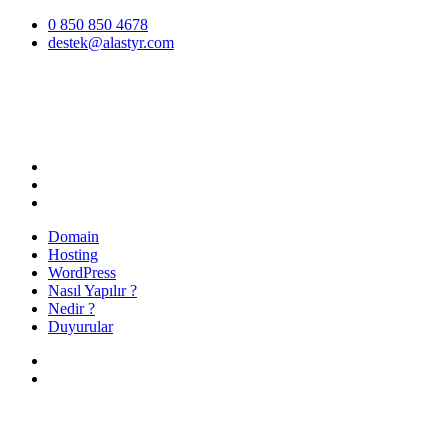
İçeriğe
0 850 850 4678
atla
destek@alastyr.com
Hosting Blog | Alastyr
Domain
Hosting
WordPress
Nasıl Yapılır ?
Nedir ?
Duyurular