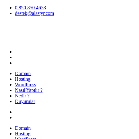
İçeriğe
0 850 850 4678
atla
destek@alastyr.com
Hosting Blog | Alastyr
Domain
Hosting
WordPress
Nasıl Yapılır ?
Nedir ?
Duyurular
Domain
Hosting