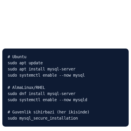
# Ubuntu

sudo apt update

sudo apt install mysql-server

sudo systemctl enable --now mysql

# AlmaLinux/RHEL

sudo dnf install mysql-server

sudo systemctl enable --now mysqld

# Guvenlik sihirbazi (her ikisinde)

sudo mysql_secure_installation