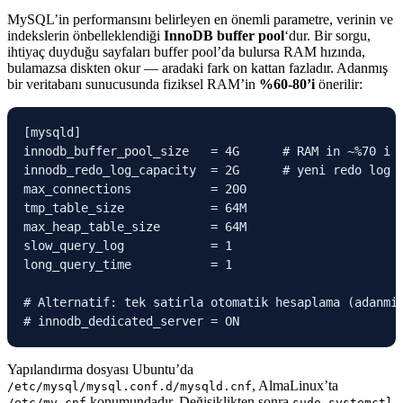
MySQL’in performansını belirleyen en önemli parametre, verinin ve
indekslerin önbelleklendiği
InnoDB buffer pool
‘dur. Bir sorgu,
ihtiyaç duyduğu sayfaları buffer pool’da bulursa RAM hızında,
bulamazsa diskten okur — aradaki fark on kattan fazladır. Adanmış
bir veritabanı sunucusunda fiziksel RAM’in
%60-80’i
önerilir:
[mysqld]

innodb_buffer_pool_size   = 4G      # RAM in ~%70 i (
innodb_redo_log_capacity  = 2G      # yeni redo log p
max_connections           = 200

tmp_table_size            = 64M

max_heap_table_size       = 64M

slow_query_log            = 1

long_query_time           = 1

# Alternatif: tek satirla otomatik hesaplama (adanmis
# innodb_dedicated_server = ON
Yapılandırma dosyası Ubuntu’da
, AlmaLinux’ta
/etc/mysql/mysql.conf.d/mysqld.cnf
konumundadır. Değişiklikten sonra
/etc/my.cnf
sudo systemctl