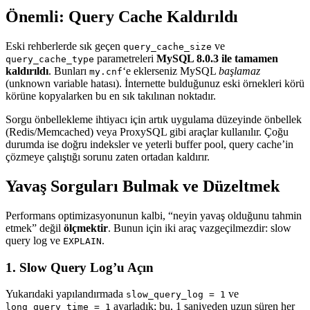
Önemli: Query Cache Kaldırıldı
Eski rehberlerde sık geçen
ve
query_cache_size
parametreleri
MySQL 8.0.3 ile tamamen
query_cache_type
kaldırıldı
. Bunları
‘e eklerseniz MySQL
başlamaz
my.cnf
(unknown variable hatası). İnternette bulduğunuz eski örnekleri körü
körüne kopyalarken bu en sık takılınan noktadır.
Sorgu önbellekleme ihtiyacı için artık uygulama düzeyinde önbellek
(Redis/Memcached) veya ProxySQL gibi araçlar kullanılır. Çoğu
durumda ise doğru indeksler ve yeterli buffer pool, query cache’in
çözmeye çalıştığı sorunu zaten ortadan kaldırır.
Yavaş Sorguları Bulmak ve Düzeltmek
Performans optimizasyonunun kalbi, “neyin yavaş olduğunu tahmin
etmek” değil
ölçmektir
. Bunun için iki araç vazgeçilmezdir: slow
query log ve
.
EXPLAIN
1. Slow Query Log’u Açın
Yukarıdaki yapılandırmada
ve
slow_query_log = 1
ayarladık; bu, 1 saniyeden uzun süren her
long_query_time = 1