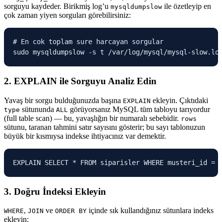
sorguyu kaydeder. Birikmiş log’u
ile özetleyip en
mysqldumpslow
çok zaman yiyen sorguları görebilirsiniz:
# En cok toplam sure harcayan sorgular

sudo mysqldumpslow -s t /var/log/mysql/mysql-slow.lo
2. EXPLAIN ile Sorguyu Analiz Edin
Yavaş bir sorgu bulduğunuzda başına
ekleyin. Çıktıdaki
EXPLAIN
sütununda
görüyorsanız MySQL tüm tabloyu tarıyordur
type
ALL
(full table scan) — bu, yavaşlığın bir numaralı sebebidir.
rows
sütunu, taranan tahmini satır sayısını gösterir; bu sayı tablonuzun
büyük bir kısmıysa indekse ihtiyacınız var demektir.
EXPLAIN SELECT * FROM siparisler WHERE musteri_id = 
3. Doğru İndeksi Ekleyin
,
ve
içinde sık kullandığınız sütunlara indeks
WHERE
JOIN
ORDER BY
ekleyin: