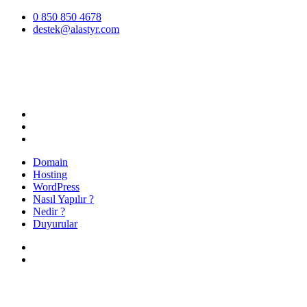
İçeriğe
0 850 850 4678
atla
destek@alastyr.com
Hosting Blog | Alastyr
Domain
Hosting
WordPress
Nasıl Yapılır ?
Nedir ?
Duyurular