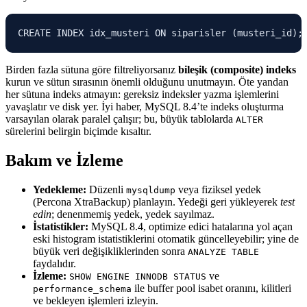
CREATE INDEX idx_musteri ON siparisler (musteri_id);
Birden fazla sütuna göre filtreliyorsanız
bileşik (composite) indeks
kurun ve sütun sırasının önemli olduğunu unutmayın. Öte yandan
her sütuna indeks atmayın: gereksiz indeksler yazma işlemlerini
yavaşlatır ve disk yer. İyi haber, MySQL 8.4’te indeks oluşturma
varsayılan olarak paralel çalışır; bu, büyük tablolarda
ALTER
sürelerini belirgin biçimde kısaltır.
Bakım ve İzleme
Yedekleme:
Düzenli
veya fiziksel yedek
mysqldump
(Percona XtraBackup) planlayın. Yedeği geri yükleyerek
test
edin
; denenmemiş yedek, yedek sayılmaz.
İstatistikler:
MySQL 8.4, optimize edici hatalarına yol açan
eski histogram istatistiklerini otomatik güncelleyebilir; yine de
büyük veri değişikliklerinden sonra
ANALYZE TABLE
faydalıdır.
İzleme:
ve
SHOW ENGINE INNODB STATUS
ile buffer pool isabet oranını, kilitleri
performance_schema
ve bekleyen işlemleri izleyin.