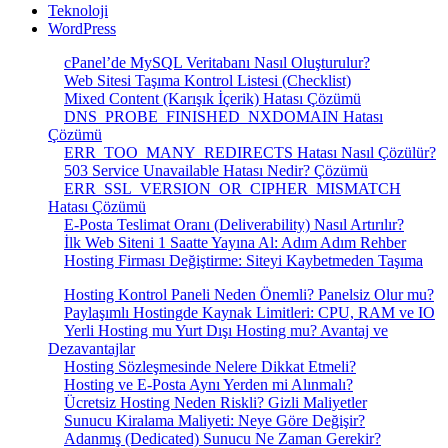
Teknoloji
WordPress
cPanel’de MySQL Veritabanı Nasıl Oluşturulur?
Web Sitesi Taşıma Kontrol Listesi (Checklist)
Mixed Content (Karışık İçerik) Hatası Çözümü
DNS_PROBE_FINISHED_NXDOMAIN Hatası
Çözümü
ERR_TOO_MANY_REDIRECTS Hatası Nasıl Çözülür?
503 Service Unavailable Hatası Nedir? Çözümü
ERR_SSL_VERSION_OR_CIPHER_MISMATCH
Hatası Çözümü
E-Posta Teslimat Oranı (Deliverability) Nasıl Artırılır?
İlk Web Siteni 1 Saatte Yayına Al: Adım Adım Rehber
Hosting Firması Değiştirme: Siteyi Kaybetmeden Taşıma
Hosting Kontrol Paneli Neden Önemli? Panelsiz Olur mu?
Paylaşımlı Hostingde Kaynak Limitleri: CPU, RAM ve IO
Yerli Hosting mu Yurt Dışı Hosting mu? Avantaj ve
Dezavantajlar
Hosting Sözleşmesinde Nelere Dikkat Etmeli?
Hosting ve E-Posta Aynı Yerden mi Alınmalı?
Ücretsiz Hosting Neden Riskli? Gizli Maliyetler
Sunucu Kiralama Maliyeti: Neye Göre Değişir?
Adanmış (Dedicated) Sunucu Ne Zaman Gerekir?