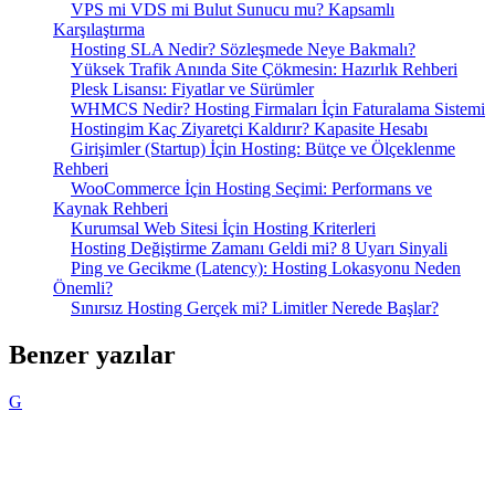
VPS mi VDS mi Bulut Sunucu mu? Kapsamlı
Karşılaştırma
Hosting SLA Nedir? Sözleşmede Neye Bakmalı?
Yüksek Trafik Anında Site Çökmesin: Hazırlık Rehberi
Plesk Lisansı: Fiyatlar ve Sürümler
WHMCS Nedir? Hosting Firmaları İçin Faturalama Sistemi
Hostingim Kaç Ziyaretçi Kaldırır? Kapasite Hesabı
Girişimler (Startup) İçin Hosting: Bütçe ve Ölçeklenme
Rehberi
WooCommerce İçin Hosting Seçimi: Performans ve
Kaynak Rehberi
Kurumsal Web Sitesi İçin Hosting Kriterleri
Hosting Değiştirme Zamanı Geldi mi? 8 Uyarı Sinyali
Ping ve Gecikme (Latency): Hosting Lokasyonu Neden
Önemli?
Sınırsız Hosting Gerçek mi? Limitler Nerede Başlar?
Benzer yazılar
G