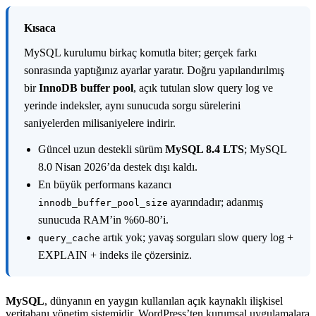
K
ısaca
MySQL kurulumu birkaç komutla biter; gerçek farkı
sonrasında yaptığınız ayarlar yaratır. Doğru yapılandırılmış
bir
InnoDB buffer pool
, açık tutulan slow query log ve
yerinde indeksler, aynı sunucuda sorgu sürelerini
saniyelerden milisaniyelere indirir.
Güncel uzun destekli sürüm
MySQL 8.4 LTS
; MySQL
8.0 Nisan 2026’da destek dışı kaldı.
En büyük performans kazancı
ayarındadır; adanmış
innodb_buffer_pool_size
sunucuda RAM’in %60-80’i.
artık yok; yavaş sorguları slow query log +
query_cache
EXPLAIN + indeks ile çözersiniz.
MySQL
, dünyanın en yaygın kullanılan açık kaynaklı ilişkisel
veritabanı yönetim sistemidir. WordPress’ten kurumsal uygulamalara