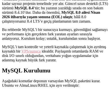
kadar sayısız projenin temelinde yer alır. Güncel uzun destekli (LTS)
sürümü
MySQL 8.4
‘tür; bu yazının yazıldığı sırada en son bakım
sürümü 8.4.10’dur. Daha da önemlisi,
MySQL 8.0 ailesi Nisan
2026 itibarıyla yaşam sonuna (EOL) ulaştı
; hâlâ 8.0
çalıştırıyorsanız 8.4 LTS’e geçiş planlamanın tam zamanı.
Bu rehberde MySQL’i bir sunucuya kurmayı, güvenliğini sağlamayı
ve performans için gerçekten fark yaratan ayarları sırasıyla
anlatıyoruz. Kurulum kolay; ustalık, kurulumdan sonra başlıyor.
MySQL’i tam kontrolle ve yeterli kaynakla çalıştırmak için ayrılmış
kaynaklı bir
VPS/sunucu
idealdir. Paylaşımlı ortamlarda RAM ve
disk I/O sınırlı olduğundan, veritabanı yoğun uygulamalar için
adanmış kaynak büyük fark yaratır.
MySQL Kurulumu
Aşağıdaki komutlar deponun varsayılan MySQL paketini kurar.
Ubuntu ve AlmaLinux/RHEL için ayrı verilmiştir: