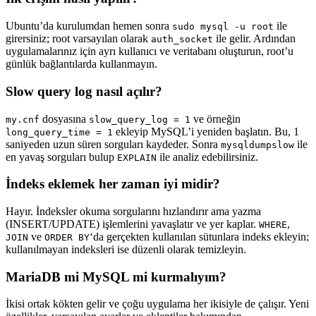
Ubuntu’da kurulumdan hemen sonra
ile
sudo mysql -u root
girersiniz; root varsayılan olarak
ile gelir. Ardından
auth_socket
uygulamalarınız için ayrı kullanıcı ve veritabanı oluşturun, root’u
günlük bağlantılarda kullanmayın.
Slow query log nasıl açılır?
dosyasına
ve örneğin
my.cnf
slow_query_log = 1
ekleyip MySQL’i yeniden başlatın. Bu, 1
long_query_time = 1
saniyeden uzun süren sorguları kaydeder. Sonra
ile
mysqldumpslow
en yavaş sorguları bulup
ile analiz edebilirsiniz.
EXPLAIN
İndeks eklemek her zaman iyi midir?
Hayır. İndeksler okuma sorgularını hızlandırır ama yazma
(INSERT/UPDATE) işlemlerini yavaşlatır ve yer kaplar.
,
WHERE
ve
‘da gerçekten kullanılan sütunlara indeks ekleyin;
JOIN
ORDER BY
kullanılmayan indeksleri ise düzenli olarak temizleyin.
MariaDB mi MySQL mi kurmalıyım?
İkisi ortak kökten gelir ve çoğu uygulama her ikisiyle de çalışır. Yeni