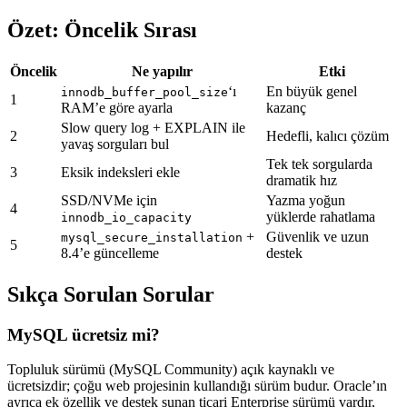
Özet: Öncelik Sırası
Öncelik
Ne yapılır
Etki
‘ı
En büyük genel
innodb_buffer_pool_size
1
RAM’e göre ayarla
kazanç
Slow query log + EXPLAIN ile
2
Hedefli, kalıcı çözüm
yavaş sorguları bul
Tek tek sorgularda
3
Eksik indeksleri ekle
dramatik hız
SSD/NVMe için
Yazma yoğun
4
yüklerde rahatlama
innodb_io_capacity
+
Güvenlik ve uzun
mysql_secure_installation
5
8.4’e güncelleme
destek
Sıkça Sorulan Sorular
MySQL ücretsiz mi?
Topluluk sürümü (MySQL Community) açık kaynaklı ve
ücretsizdir; çoğu web projesinin kullandığı sürüm budur. Oracle’ın
ayrıca ek özellik ve destek sunan ticari Enterprise sürümü vardır,