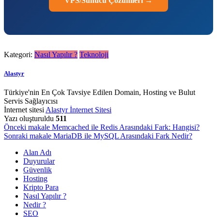
VPS/Sunucu Çözümleri →
Kategori:
Nasıl Yapılır ?
Teknoloji
Alastyr
Türkiye'nin En Çok Tavsiye Edilen Domain, Hosting ve Bulut
Servis Sağlayıcısı
İnternet sitesi
Alastyr İnternet Sitesi
Yazı oluşturuldu
511
Yazı
Önceki makale
Memcached ile Redis Arasındaki Fark: Hangisi?
Sonraki makale
MariaDB ile MySQL Arasındaki Fark Nedir?
gezinmesi
Alan Adı
Duyurular
Güvenlik
Hosting
Kripto Para
Nasıl Yapılır ?
Nedir ?
SEO