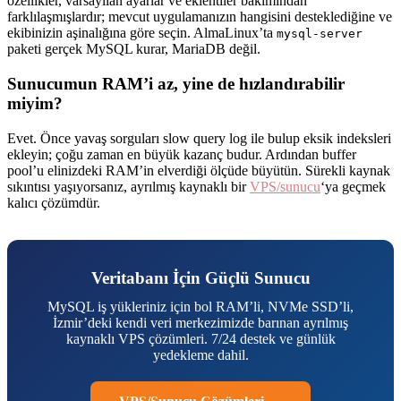
özellikler, varsayılan ayarlar ve eklentiler bakımından
farklılaşmışlardır; mevcut uygulamanızın hangisini desteklediğine ve
ekibinizin aşinalığına göre seçin. AlmaLinux’ta
mysql-server
paketi gerçek MySQL kurar, MariaDB değil.
Sunucumun RAM’i az, yine de hızlandırabilir
miyim?
Evet. Önce yavaş sorguları slow query log ile bulup eksik indeksleri
ekleyin; çoğu zaman en büyük kazanç budur. Ardından buffer
pool’u elinizdeki RAM’in elverdiği ölçüde büyütün. Sürekli kaynak
sıkıntısı yaşıyorsanız, ayrılmış kaynaklı bir
VPS/sunucu
‘ya geçmek
kalıcı çözümdür.
Veritabanı İçin Güçlü Sunucu
MySQL iş yükleriniz için bol RAM’li, NVMe SSD’li,
İzmir’deki kendi veri merkezimizde barınan ayrılmış
kaynaklı VPS çözümleri. 7/24 destek ve günlük
yedekleme dahil.