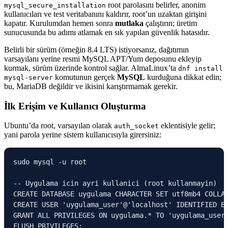
root parolasını belirler, anonim
mysql_secure_installation
kullanıcıları ve test veritabanını kaldırır, root’un uzaktan girişini
kapatır. Kurulumdan hemen sonra
mutlaka
çalıştırın; üretim
sunucusunda bu adımı atlamak en sık yapılan güvenlik hatasıdır.
Belirli bir sürüm (örneğin 8.4 LTS) istiyorsanız, dağıtımın
varsayılanı yerine resmi MySQL APT/Yum deposunu ekleyip
kurmak, sürüm üzerinde kontrol sağlar. AlmaLinux’ta
dnf install
komutunun gerçek
MySQL
kurduğuna dikkat edin;
mysql-server
bu, MariaDB değildir ve ikisini karıştırmamak gerekir.
İlk Erişim ve Kullanıcı Oluşturma
Ubuntu’da root, varsayılan olarak
eklentisiyle gelir;
auth_socket
yani parola yerine sistem kullanıcısıyla girersiniz:
sudo mysql -u root

-- Uygulama icin ayri kullanici (root kullanmayin)

CREATE DATABASE uygulama CHARACTER SET utf8mb4 COLLAT
CREATE USER 'uygulama_user'@'localhost' IDENTIFIED BY
GRANT ALL PRIVILEGES ON uygulama.* TO 'uygulama_user'
FLUSH PRIVILEGES;