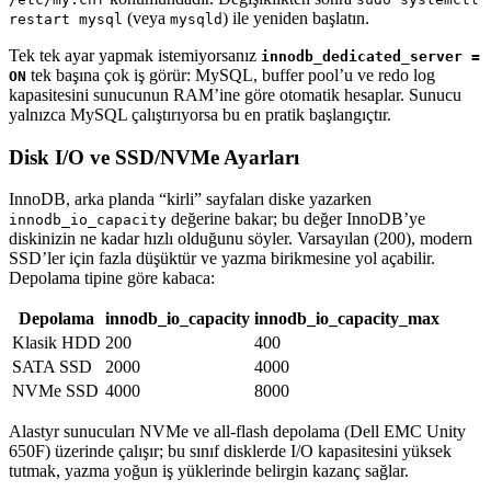
(veya
) ile yeniden başlatın.
restart mysql
mysqld
Tek tek ayar yapmak istemiyorsanız
innodb_dedicated_server =
tek başına çok iş görür: MySQL, buffer pool’u ve redo log
ON
kapasitesini sunucunun RAM’ine göre otomatik hesaplar. Sunucu
yalnızca MySQL çalıştırıyorsa bu en pratik başlangıçtır.
Disk I/O ve SSD/NVMe Ayarları
InnoDB, arka planda “kirli” sayfaları diske yazarken
değerine bakar; bu değer InnoDB’ye
innodb_io_capacity
diskinizin ne kadar hızlı olduğunu söyler. Varsayılan (200), modern
SSD’ler için fazla düşüktür ve yazma birikmesine yol açabilir.
Depolama tipine göre kabaca:
Depolama
innodb_io_capacity
innodb_io_capacity_max
Klasik HDD
200
400
SATA SSD
2000
4000
NVMe SSD
4000
8000
Alastyr sunucuları NVMe ve all-flash depolama (Dell EMC Unity
650F) üzerinde çalışır; bu sınıf disklerde I/O kapasitesini yüksek
tutmak, yazma yoğun iş yüklerinde belirgin kazanç sağlar.