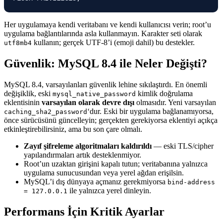
Her uygulamaya kendi veritabanı ve kendi kullanıcısı verin; root’u
uygulama bağlantılarında asla kullanmayın. Karakter seti olarak
kullanın; gerçek UTF-8’i (emoji dahil) bu destekler.
utf8mb4
Güvenlik: MySQL 8.4 ile Neler Değişti?
MySQL 8.4, varsayılanları güvenlik lehine sıkılaştırdı. En önemli
değişiklik, eski
kimlik doğrulama
mysql_native_password
eklentisinin
varsayılan olarak devre dışı
olmasıdır. Yeni varsayılan
‘dur. Eski bir uygulama bağlanamıyorsa,
caching_sha2_password
önce sürücüsünü güncelleyin; gerçekten gerekiyorsa eklentiyi açıkça
etkinleştirebilirsiniz, ama bu son çare olmalı.
Zayıf şifreleme algoritmaları kaldırıldı
— eski TLS/cipher
yapılandırmaları artık desteklenmiyor.
Root’un uzaktan girişini kapalı tutun; veritabanına yalnızca
uygulama sunucusundan veya yerel ağdan erişilsin.
MySQL’i dış dünyaya açmanız gerekmiyorsa
bind-address
ile yalnızca yerel dinleyin.
= 127.0.0.1
Performans İçin Kritik Ayarlar