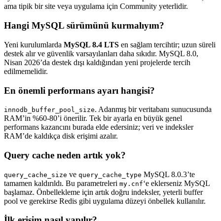
ama tipik bir site veya uygulama için Community yeterlidir.
Hangi MySQL sürümünü kurmalıyım?
Yeni kurulumlarda
MySQL 8.4 LTS
en sağlam tercihtir; uzun süreli
destek alır ve güvenlik varsayılanları daha sıkıdır. MySQL 8.0,
Nisan 2026’da destek dışı kaldığından yeni projelerde tercih
edilmemelidir.
En önemli performans ayarı hangisi?
. Adanmış bir veritabanı sunucusunda
innodb_buffer_pool_size
RAM’in %60-80’i önerilir. Tek bir ayarla en büyük genel
performans kazancını burada elde edersiniz; veri ve indeksler
RAM’de kaldıkça disk erişimi azalır.
Query cache neden artık yok?
ve
MySQL 8.0.3’te
query_cache_size
query_cache_type
tamamen kaldırıldı. Bu parametreleri
‘e eklerseniz MySQL
my.cnf
başlamaz. Önbellekleme için artık doğru indeksler, yeterli buffer
pool ve gerekirse Redis gibi uygulama düzeyi önbellek kullanılır.
İlk erişim nasıl yapılır?