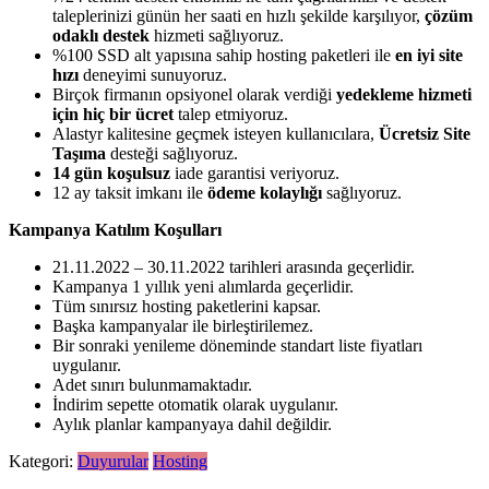
taleplerinizi günün her saati en hızlı şekilde karşılıyor,
çözüm
odaklı destek
hizmeti sağlıyoruz.
%100 SSD alt yapısına sahip hosting paketleri ile
en iyi site
hızı
deneyimi sunuyoruz.
Birçok firmanın opsiyonel olarak verdiği
yedekleme hizmeti
için hiç bir ücret
talep etmiyoruz.
Alastyr kalitesine geçmek isteyen kullanıcılara,
Ücretsiz Site
Taşıma
desteği sağlıyoruz.
14 gün koşulsuz
iade garantisi veriyoruz.
12 ay taksit imkanı ile
ödeme kolaylığı
sağlıyoruz.
Kampanya Katılım Koşulları
21.11.2022 – 30.11.2022 tarihleri arasında geçerlidir.
Kampanya 1 yıllık yeni alımlarda geçerlidir.
Tüm sınırsız hosting paketlerini kapsar.
Başka kampanyalar ile birleştirilemez.
Bir sonraki yenileme döneminde standart liste fiyatları
uygulanır.
Adet sınırı bulunmamaktadır.
İndirim sepette otomatik olarak uygulanır.
Aylık planlar kampanyaya dahil değildir.
Kategori:
Duyurular
Hosting