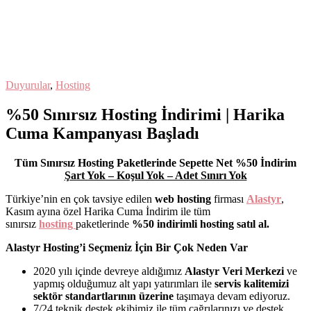
Duyurular
,
Hosting
%50 Sınırsız Hosting İndirimi | Harika
Cuma Kampanyası Başladı
T
üm Sınırsız Hosting Paketlerinde Sepette Net %50 İndirim
Şart Yok – Koşul Yok – Adet Sınırı Yok
Türkiye’nin en çok tavsiye edilen
web hosting
firması
Alastyr
,
Kasım ayına özel Harika Cuma İndirim ile tüm
sınırsız
hosting
paketlerinde
%50 indirimli hosting satıl al.
Alastyr Hosting’i Seçmeniz İçin Bir Çok Neden Var
2020 yılı içinde devreye aldığımız
Alastyr Veri Merkezi
ve
yapmış olduğumuz alt yapı yatırımları ile
servis kalitemizi
sektör standartlarının üzerine
taşımaya devam ediyoruz.
7/24 teknik destek ekibimiz ile tüm çağrılarınızı ve destek