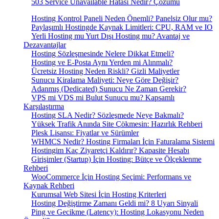
503 Service Unavailable Hatası Nedir? Çözümü
Hosting Kontrol Paneli Neden Önemli? Panelsiz Olur mu?
Paylaşımlı Hostingde Kaynak Limitleri: CPU, RAM ve IO
Yerli Hosting mu Yurt Dışı Hosting mu? Avantaj ve
Dezavantajlar
Hosting Sözleşmesinde Nelere Dikkat Etmeli?
Hosting ve E-Posta Aynı Yerden mi Alınmalı?
Ücretsiz Hosting Neden Riskli? Gizli Maliyetler
Sunucu Kiralama Maliyeti: Neye Göre Değişir?
Adanmış (Dedicated) Sunucu Ne Zaman Gerekir?
VPS mi VDS mi Bulut Sunucu mu? Kapsamlı
Karşılaştırma
Hosting SLA Nedir? Sözleşmede Neye Bakmalı?
Yüksek Trafik Anında Site Çökmesin: Hazırlık Rehberi
Plesk Lisansı: Fiyatlar ve Sürümler
WHMCS Nedir? Hosting Firmaları İçin Faturalama Sistemi
Hostingim Kaç Ziyaretçi Kaldırır? Kapasite Hesabı
Girişimler (Startup) İçin Hosting: Bütçe ve Ölçeklenme
Rehberi
WooCommerce İçin Hosting Seçimi: Performans ve
Kaynak Rehberi
Kurumsal Web Sitesi İçin Hosting Kriterleri
Hosting Değiştirme Zamanı Geldi mi? 8 Uyarı Sinyali
Ping ve Gecikme (Latency): Hosting Lokasyonu Neden