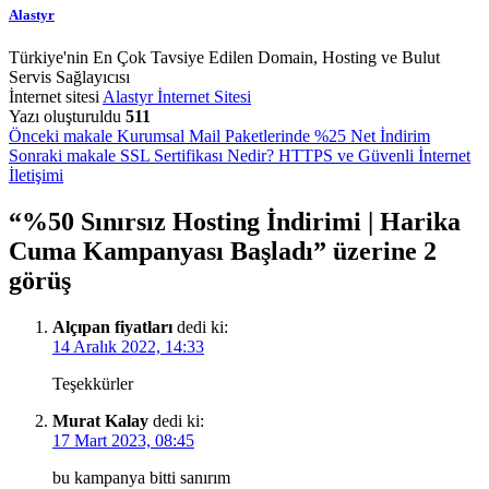
Alastyr
Türkiye'nin En Çok Tavsiye Edilen Domain, Hosting ve Bulut
Servis Sağlayıcısı
İnternet sitesi
Alastyr İnternet Sitesi
Yazı oluşturuldu
511
Yazı
Önceki makale
Kurumsal Mail Paketlerinde %25 Net İndirim
Sonraki makale
SSL Sertifikası Nedir? HTTPS ve Güvenli İnternet
gezinmesi
İletişimi
“
%50 Sınırsız Hosting İndirimi | Harika
Cuma Kampanyası Başladı
” üzerine 2
görüş
Alçıpan fiyatları
dedi ki:
14 Aralık 2022, 14:33
Teşekkürler
Murat Kalay
dedi ki:
17 Mart 2023, 08:45
bu kampanya bitti sanırım