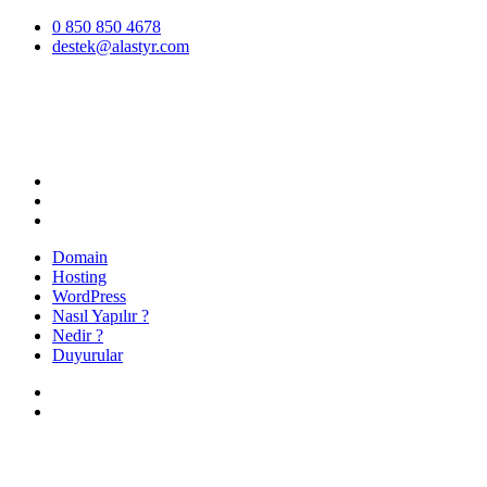
İçeriğe
0 850 850 4678
atla
destek@alastyr.com
Hosting Blog | Alastyr
Domain
Hosting
WordPress
Nasıl Yapılır ?
Nedir ?
Duyurular