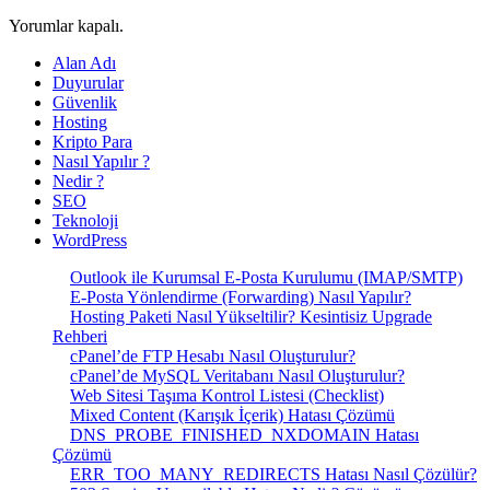
Yorumlar kapalı.
Alan Adı
Duyurular
Güvenlik
Hosting
Kripto Para
Nasıl Yapılır ?
Nedir ?
SEO
Teknoloji
WordPress
Outlook ile Kurumsal E-Posta Kurulumu (IMAP/SMTP)
E-Posta Yönlendirme (Forwarding) Nasıl Yapılır?
Hosting Paketi Nasıl Yükseltilir? Kesintisiz Upgrade
Rehberi
cPanel’de FTP Hesabı Nasıl Oluşturulur?
cPanel’de MySQL Veritabanı Nasıl Oluşturulur?
Web Sitesi Taşıma Kontrol Listesi (Checklist)
Mixed Content (Karışık İçerik) Hatası Çözümü
DNS_PROBE_FINISHED_NXDOMAIN Hatası
Çözümü
ERR_TOO_MANY_REDIRECTS Hatası Nasıl Çözülür?