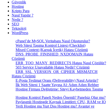
Güvenlik
Hosting
Kripto Para
Nasıl Yapılır ?
Nedir ?
SEO
Teknoloji
WordPress
cPanel’de MySQL Veritabanı Nasıl Oluşturulur?
Web Sitesi Taşıma Kontrol Listesi (Checklist)
Mixed Content (Karışık İçerik) Hatası Çözümü
DNS_PROBE_FINISHED_NXDOMAIN Hatası
Çözümü
ERR_TOO_MANY_REDIRECTS Hatası Nasıl Çözülür?
503 Service Unavailable Hatası Nedir? Çözümü
ERR_SSL_VERSION_OR_CIPHER_MISMATCH
Hatası Çözümü
E-Posta Teslimat Oranı (Deliverability) Nasıl Artırılır?
İlk Web Siteni 1 Saatte Yayına Al: Adım Adım Rehber
Hosting Firması Değiştirme: Siteyi Kaybetmeden Taşıma
Hosting Kontrol Paneli Neden Önemli? Panelsiz Olur mu?
Paylaşımlı Hostingde Kaynak Limitleri: CPU, RAM ve IO
Yerli Hosting mu Yurt Dışı Hosting mu? Avantaj ve