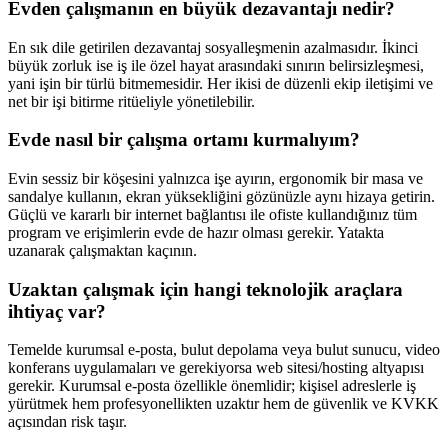
Evden çalışmanın en büyük dezavantajı nedir?
En sık dile getirilen dezavantaj sosyalleşmenin azalmasıdır. İkinci
büyük zorluk ise iş ile özel hayat arasındaki sınırın belirsizleşmesi,
yani işin bir türlü bitmemesidir. Her ikisi de düzenli ekip iletişimi ve
net bir işi bitirme ritüeliyle yönetilebilir.
Evde nasıl bir çalışma ortamı kurmalıyım?
Evin sessiz bir köşesini yalnızca işe ayırın, ergonomik bir masa ve
sandalye kullanın, ekran yüksekliğini gözünüzle aynı hizaya getirin.
Güçlü ve kararlı bir internet bağlantısı ile ofiste kullandığınız tüm
program ve erişimlerin evde de hazır olması gerekir. Yatakta
uzanarak çalışmaktan kaçının.
Uzaktan çalışmak için hangi teknolojik araçlara
ihtiyaç var?
Temelde kurumsal e-posta, bulut depolama veya bulut sunucu, video
konferans uygulamaları ve gerekiyorsa web sitesi/hosting altyapısı
gerekir. Kurumsal e-posta özellikle önemlidir; kişisel adreslerle iş
yürütmek hem profesyonellikten uzaktır hem de güvenlik ve KVKK
açısından risk taşır.