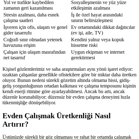
Yol ve trafikte kaybedilen
Sosyalleşmenin ve yüz yüze
zamanın geri kazanılması
etkileşimin azalması
Stresin azalması, daha esnek
İş ile özel hayat arasındaki
çalışma saatleri
sınırın belirsizleşmesi
İşveren için ofis, ulaşım ve genel
Ev ortamındaki dikkat dağıtıcılar
gider tasarrufu
(ev işi, aile, TV)
Coğrafi sınır olmadan yetenek
Kendini yalnız veya kopuk
havuzuna erişim
hissetme riski
Çalışan için ulaşım masrafından
Uygun ekipman ve internet
net tasarruf
gerektirmesi
Kişisel gözlemlerimiz ve saha araştırmaları aynı yönü işaret ediyor:
uzaktan çalışanlar genellikle ofistekilere göre bir miktar daha üretken
oluyor. Bunun nedeni sürekli gözetim altında olmama hissi, gidiş-
geliş yorgunluğunun ortadan kalkması ve çalışma temposunu kişinin
kendi enerji ritmine göre ayarlayabilmesi. Ancak bu artı, ancak
düzenle korunabiliyor; düzensiz bir evden çalışma deneyimi hızla
tükenmişliğe dönüşebiliyor.
Evden Çalışmak Üretkenliği Nasıl
Artırır?
Üstünüzde sürekli bir göz olmaması ve rahat bir ortamda çalışmak