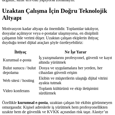
Uzaktan Çalışma İçin Doğru Teknolojik
Altyapı
Motivasyon kadar altyapı da önemlidir. Toplantılar takılıyor,
dosyalar açılmıyor veya e-postalar ulaşmıyorsa, en disiplinli
çalışanın bile verimi düşer. Uzaktan çalışan ekiplerin ihtiyaç
duyduğu temel dijital araçları şöyle özetleyebiliriz:
İhtiyaç
Ne İşe Yarar
İş yazışmalarını profesyonel, güvenli ve kayıt
Kurumsal e-posta
altında yürütmek
Bulut sunucu / bulut
Dosya ve uygulamalara her yerden, her
depolama
cihazdan güvenli erişim
Ekibin ve müşterilerin ulaştığı dijital vitrini
Web sitesi / hosting
ayakta tutmak
Toplantı kültürünü ve ekip iletişimini
Video konferans
sürdürmek
Özellikle
kurumsal e-posta
, uzaktan çalışan bir ekibin görünmeyen
omurgasıdır. Kişisel adreslerle iş yürütmek hem profesyonellikten
uzaktır hem de güvenlik ve KVKK açısından risk taşır. Alastyr’ın