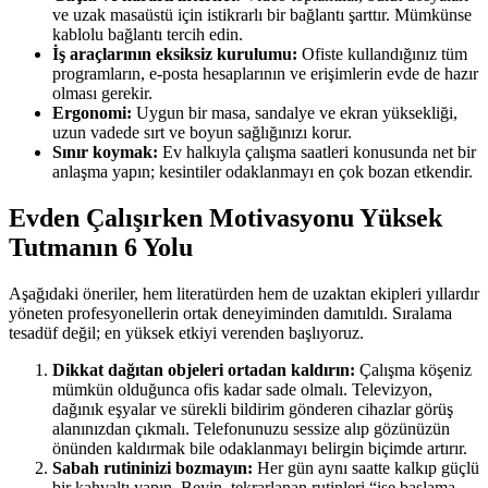
ve uzak masaüstü için istikrarlı bir bağlantı şarttır. Mümkünse
kablolu bağlantı tercih edin.
İş araçlarının eksiksiz kurulumu:
Ofiste kullandığınız tüm
programların, e-posta hesaplarının ve erişimlerin evde de hazır
olması gerekir.
Ergonomi:
Uygun bir masa, sandalye ve ekran yüksekliği,
uzun vadede sırt ve boyun sağlığınızı korur.
Sınır koymak:
Ev halkıyla çalışma saatleri konusunda net bir
anlaşma yapın; kesintiler odaklanmayı en çok bozan etkendir.
Evden Çalışırken Motivasyonu Yüksek
Tutmanın 6 Yolu
Aşağıdaki öneriler, hem literatürden hem de uzaktan ekipleri yıllardır
yöneten profesyonellerin ortak deneyiminden damıtıldı. Sıralama
tesadüf değil; en yüksek etkiyi verenden başlıyoruz.
Dikkat dağıtan objeleri ortadan kaldırın:
Çalışma köşeniz
mümkün olduğunca ofis kadar sade olmalı. Televizyon,
dağınık eşyalar ve sürekli bildirim gönderen cihazlar görüş
alanınızdan çıkmalı. Telefonunuzu sessize alıp gözünüzün
önünden kaldırmak bile odaklanmayı belirgin biçimde artırır.
Sabah rutininizi bozmayın:
Her gün aynı saatte kalkıp güçlü
bir kahvaltı yapın. Beyin, tekrarlanan rutinleri “işe başlama