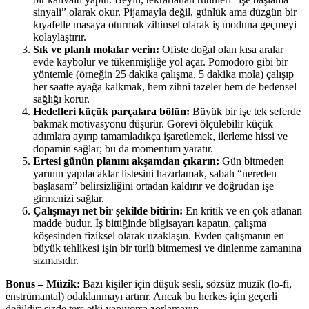
sinyali” olarak okur. Pijamayla değil, günlük ama düzgün bir
kıyafetle masaya oturmak zihinsel olarak iş moduna geçmeyi
kolaylaştırır.
Sık ve planlı molalar verin:
Ofiste doğal olan kısa aralar
evde kaybolur ve tükenmişliğe yol açar. Pomodoro gibi bir
yöntemle (örneğin 25 dakika çalışma, 5 dakika mola) çalışıp
her saatte ayağa kalkmak, hem zihni tazeler hem de bedensel
sağlığı korur.
Hedefleri küçük parçalara bölün:
Büyük bir işe tek seferde
bakmak motivasyonu düşürür. Görevi ölçülebilir küçük
adımlara ayırıp tamamladıkça işaretlemek, ilerleme hissi ve
dopamin sağlar; bu da momentum yaratır.
Ertesi günün planını akşamdan çıkarın:
Gün bitmeden
yarının yapılacaklar listesini hazırlamak, sabah “nereden
başlasam” belirsizliğini ortadan kaldırır ve doğrudan işe
girmenizi sağlar.
Çalışmayı net bir şekilde bitirin:
En kritik ve en çok atlanan
madde budur. İş bittiğinde bilgisayarı kapatın, çalışma
köşesinden fiziksel olarak uzaklaşın. Evden çalışmanın en
büyük tehlikesi işin bir türlü bitmemesi ve dinlenme zamanına
sızmasıdır.
Bonus – Müzik:
Bazı kişiler için düşük sesli, sözsüz müzik (lo-fi,
enstrümantal) odaklanmayı artırır. Ancak bu herkes için geçerli
değildir; sizde ters etki yapıyorsa zorlamayın.