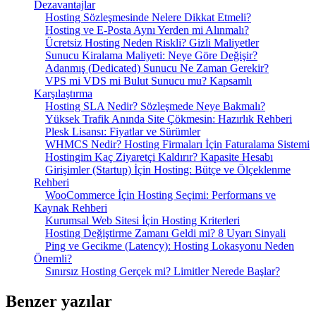
Dezavantajlar
Hosting Sözleşmesinde Nelere Dikkat Etmeli?
Hosting ve E-Posta Aynı Yerden mi Alınmalı?
Ücretsiz Hosting Neden Riskli? Gizli Maliyetler
Sunucu Kiralama Maliyeti: Neye Göre Değişir?
Adanmış (Dedicated) Sunucu Ne Zaman Gerekir?
VPS mi VDS mi Bulut Sunucu mu? Kapsamlı
Karşılaştırma
Hosting SLA Nedir? Sözleşmede Neye Bakmalı?
Yüksek Trafik Anında Site Çökmesin: Hazırlık Rehberi
Plesk Lisansı: Fiyatlar ve Sürümler
WHMCS Nedir? Hosting Firmaları İçin Faturalama Sistemi
Hostingim Kaç Ziyaretçi Kaldırır? Kapasite Hesabı
Girişimler (Startup) İçin Hosting: Bütçe ve Ölçeklenme
Rehberi
WooCommerce İçin Hosting Seçimi: Performans ve
Kaynak Rehberi
Kurumsal Web Sitesi İçin Hosting Kriterleri
Hosting Değiştirme Zamanı Geldi mi? 8 Uyarı Sinyali
Ping ve Gecikme (Latency): Hosting Lokasyonu Neden
Önemli?
Sınırsız Hosting Gerçek mi? Limitler Nerede Başlar?
Benzer yazılar