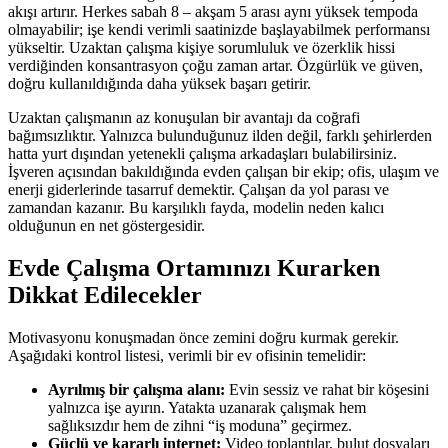
akışı artırır. Herkes sabah 8 – akşam 5 arası aynı yüksek tempoda
olmayabilir; işe kendi verimli saatinizde başlayabilmek performansı
yükseltir. Uzaktan çalışma kişiye sorumluluk ve özerklik hissi
verdiğinden konsantrasyon çoğu zaman artar. Özgürlük ve güven,
doğru kullanıldığında daha yüksek başarı getirir.
Uzaktan çalışmanın az konuşulan bir avantajı da coğrafi
bağımsızlıktır. Yalnızca bulunduğunuz ilden değil, farklı şehirlerden
hatta yurt dışından yetenekli çalışma arkadaşları bulabilirsiniz.
İşveren açısından bakıldığında evden çalışan bir ekip; ofis, ulaşım ve
enerji giderlerinde tasarruf demektir. Çalışan da yol parası ve
zamandan kazanır. Bu karşılıklı fayda, modelin neden kalıcı
olduğunun en net göstergesidir.
Evde Çalışma Ortamınızı Kurarken
Dikkat Edilecekler
Motivasyonu konuşmadan önce zemini doğru kurmak gerekir.
Aşağıdaki kontrol listesi, verimli bir ev ofisinin temelidir:
Ayrılmış bir çalışma alanı:
Evin sessiz ve rahat bir köşesini
yalnızca işe ayırın. Yatakta uzanarak çalışmak hem
sağlıksızdır hem de zihni “iş moduna” geçirmez.
Güçlü ve kararlı internet:
Video toplantılar, bulut dosyaları