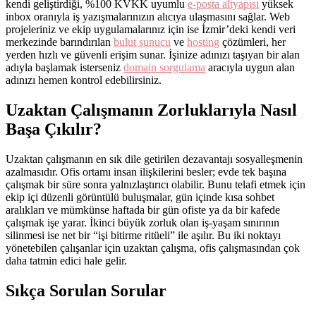
kendi geliştirdiği, %100 KVKK uyumlu
e-posta altyapısı
yüksek
inbox oranıyla iş yazışmalarınızın alıcıya ulaşmasını sağlar. Web
projeleriniz ve ekip uygulamalarınız için ise İzmir’deki kendi veri
merkezinde barındırılan
bulut sunucu
ve
hosting
çözümleri, her
yerden hızlı ve güvenli erişim sunar. İşinize adınızı taşıyan bir alan
adıyla başlamak isterseniz
domain sorgulama
aracıyla uygun alan
adınızı hemen kontrol edebilirsiniz.
Uzaktan Çalışmanın Zorluklarıyla Nasıl
Başa Çıkılır?
Uzaktan çalışmanın en sık dile getirilen dezavantajı sosyalleşmenin
azalmasıdır. Ofis ortamı insan ilişkilerini besler; evde tek başına
çalışmak bir süre sonra yalnızlaştırıcı olabilir. Bunu telafi etmek için
ekip içi düzenli görüntülü buluşmalar, gün içinde kısa sohbet
aralıkları ve mümkünse haftada bir gün ofiste ya da bir kafede
çalışmak işe yarar. İkinci büyük zorluk olan iş-yaşam sınırının
silinmesi ise net bir “işi bitirme ritüeli” ile aşılır. Bu iki noktayı
yönetebilen çalışanlar için uzaktan çalışma, ofis çalışmasından çok
daha tatmin edici hale gelir.
Sıkça Sorulan Sorular