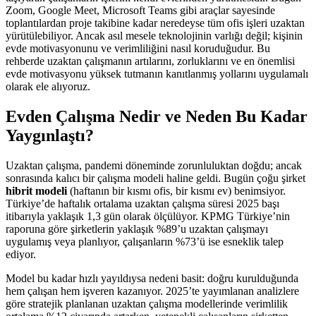
Zoom, Google Meet, Microsoft Teams gibi araçlar sayesinde
toplantılardan proje takibine kadar neredeyse tüm ofis işleri uzaktan
yürütülebiliyor. Ancak asıl mesele teknolojinin varlığı değil; kişinin
evde motivasyonunu ve verimliliğini nasıl koruduğudur. Bu
rehberde uzaktan çalışmanın artılarını, zorluklarını ve en önemlisi
evde motivasyonu yüksek tutmanın kanıtlanmış yollarını uygulamalı
olarak ele alıyoruz.
Evden Çalışma Nedir ve Neden Bu Kadar
Yaygınlaştı?
Uzaktan çalışma, pandemi döneminde zorunluluktan doğdu; ancak
sonrasında kalıcı bir çalışma modeli haline geldi. Bugün çoğu şirket
hibrit modeli
(haftanın bir kısmı ofis, bir kısmı ev) benimsiyor.
Türkiye’de haftalık ortalama uzaktan çalışma süresi 2025 başı
itibarıyla yaklaşık 1,3 gün olarak ölçülüyor. KPMG Türkiye’nin
raporuna göre şirketlerin yaklaşık %89’u uzaktan çalışmayı
uygulamış veya planlıyor, çalışanların %73’ü ise esneklik talep
ediyor.
Model bu kadar hızlı yayıldıysa nedeni basit: doğru kurulduğunda
hem çalışan hem işveren kazanıyor. 2025’te yayımlanan analizlere
göre stratejik planlanan uzaktan çalışma modellerinde verimlilik