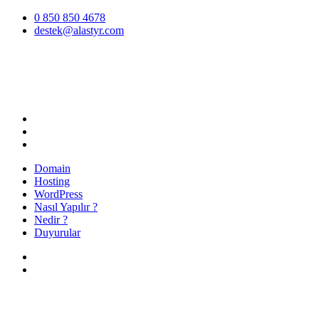
İçeriğe
0 850 850 4678
atla
destek@alastyr.com
Hosting Blog | Alastyr
Domain
Hosting
WordPress
Nasıl Yapılır ?
Nedir ?
Duyurular