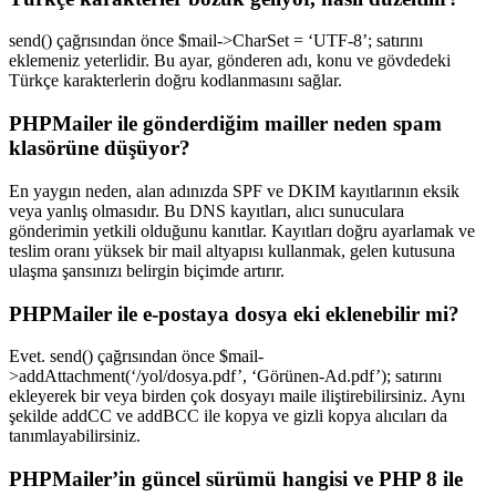
send() çağrısından önce $mail->CharSet = ‘UTF-8’; satırını
eklemeniz yeterlidir. Bu ayar, gönderen adı, konu ve gövdedeki
Türkçe karakterlerin doğru kodlanmasını sağlar.
PHPMailer ile gönderdiğim mailler neden spam
klasörüne düşüyor?
En yaygın neden, alan adınızda SPF ve DKIM kayıtlarının eksik
veya yanlış olmasıdır. Bu DNS kayıtları, alıcı sunuculara
gönderimin yetkili olduğunu kanıtlar. Kayıtları doğru ayarlamak ve
teslim oranı yüksek bir mail altyapısı kullanmak, gelen kutusuna
ulaşma şansınızı belirgin biçimde artırır.
PHPMailer ile e-postaya dosya eki eklenebilir mi?
Evet. send() çağrısından önce $mail-
>addAttachment(‘/yol/dosya.pdf’, ‘Görünen-Ad.pdf’); satırını
ekleyerek bir veya birden çok dosyayı maile iliştirebilirsiniz. Aynı
şekilde addCC ve addBCC ile kopya ve gizli kopya alıcıları da
tanımlayabilirsiniz.
PHPMailer’in güncel sürümü hangisi ve PHP 8 ile