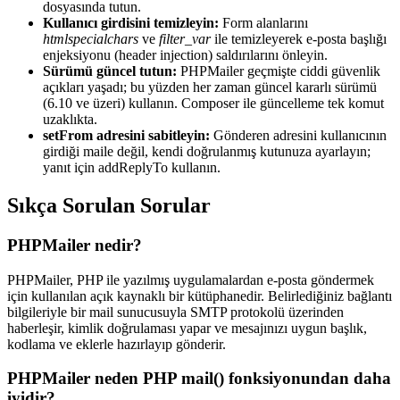
dosyasında tutun.
Kullanıcı girdisini temizleyin:
Form alanlarını
htmlspecialchars
ve
filter_var
ile temizleyerek e-posta başlığı
enjeksiyonu (header injection) saldırılarını önleyin.
Sürümü güncel tutun:
PHPMailer geçmişte ciddi güvenlik
açıkları yaşadı; bu yüzden her zaman güncel kararlı sürümü
(6.10 ve üzeri) kullanın. Composer ile güncelleme tek komut
uzaklıkta.
setFrom adresini sabitleyin:
Gönderen adresini kullanıcının
girdiği maile değil, kendi doğrulanmış kutunuza ayarlayın;
yanıt için addReplyTo kullanın.
Sıkça Sorulan Sorular
PHPMailer nedir?
PHPMailer, PHP ile yazılmış uygulamalardan e-posta göndermek
için kullanılan açık kaynaklı bir kütüphanedir. Belirlediğiniz bağlantı
bilgileriyle bir mail sunucusuyla SMTP protokolü üzerinden
haberleşir, kimlik doğrulaması yapar ve mesajınızı uygun başlık,
kodlama ve eklerle hazırlayıp gönderir.
PHPMailer neden PHP mail() fonksiyonundan daha
iyidir?