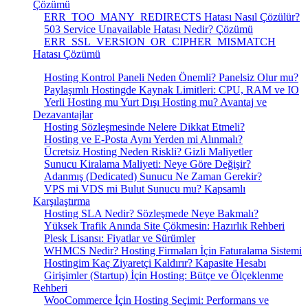
Çözümü
ERR_TOO_MANY_REDIRECTS Hatası Nasıl Çözülür?
503 Service Unavailable Hatası Nedir? Çözümü
ERR_SSL_VERSION_OR_CIPHER_MISMATCH
Hatası Çözümü
Hosting Kontrol Paneli Neden Önemli? Panelsiz Olur mu?
Paylaşımlı Hostingde Kaynak Limitleri: CPU, RAM ve IO
Yerli Hosting mu Yurt Dışı Hosting mu? Avantaj ve
Dezavantajlar
Hosting Sözleşmesinde Nelere Dikkat Etmeli?
Hosting ve E-Posta Aynı Yerden mi Alınmalı?
Ücretsiz Hosting Neden Riskli? Gizli Maliyetler
Sunucu Kiralama Maliyeti: Neye Göre Değişir?
Adanmış (Dedicated) Sunucu Ne Zaman Gerekir?
VPS mi VDS mi Bulut Sunucu mu? Kapsamlı
Karşılaştırma
Hosting SLA Nedir? Sözleşmede Neye Bakmalı?
Yüksek Trafik Anında Site Çökmesin: Hazırlık Rehberi
Plesk Lisansı: Fiyatlar ve Sürümler
WHMCS Nedir? Hosting Firmaları İçin Faturalama Sistemi
Hostingim Kaç Ziyaretçi Kaldırır? Kapasite Hesabı
Girişimler (Startup) İçin Hosting: Bütçe ve Ölçeklenme
Rehberi
WooCommerce İçin Hosting Seçimi: Performans ve