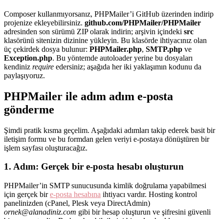
Composer kullanmıyorsanız, PHPMailer’i GitHub üzerinden indirip
projenize ekleyebilirsiniz.
github.com/PHPMailer/PHPMailer
adresinden son sürümü ZIP olarak indirin; arşivin içindeki
src
klasörünü sitenizin dizinine yükleyin. Bu klasörde ihtiyacınız olan
üç çekirdek dosya bulunur:
PHPMailer.php
,
SMTP.php
ve
Exception.php
. Bu yöntemde autoloader yerine bu dosyaları
kendiniz
require
edersiniz; aşağıda her iki yaklaşımın kodunu da
paylaşıyoruz.
PHPMailer ile adım adım e-posta
gönderme
Şimdi pratik kısma geçelim. Aşağıdaki adımları takip ederek basit bir
iletişim formu ve bu formdan gelen veriyi e-postaya dönüştüren bir
işlem sayfası oluşturacağız.
1. Adım: Gerçek bir e-posta hesabı oluşturun
PHPMailer’in SMTP sunucusunda kimlik doğrulama yapabilmesi
için gerçek bir
e-posta hesabına
ihtiyacı vardır. Hosting kontrol
panelinizden (cPanel, Plesk veya DirectAdmin)
ornek@alanadiniz.com
gibi bir hesap oluşturun ve şifresini güvenli