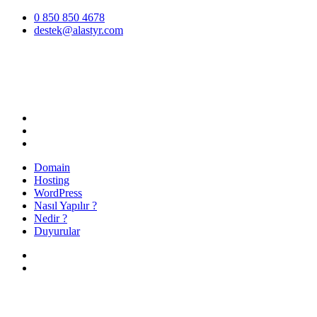
İçeriğe
0 850 850 4678
atla
destek@alastyr.com
Hosting Blog | Alastyr
Domain
Hosting
WordPress
Nasıl Yapılır ?
Nedir ?
Duyurular