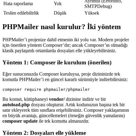
Ayrıntılı (ErrorInfo,
Hata raporlama
Yok
SMTPDebug)
Teslim edilebilirlik
Düşük
Yüksek
PHPMailer nasıl kurulur? İki yöntem
PHPMailer’i projenize dahil etmenin iki yolu var. Modern projeler
için önerilen yöntem Composer’dır; ancak Composer’ın olmadığı
klasik paylaşımlı ortamlarda dosyaları elle yükleyebilirsiniz.
Yöntem 1: Composer ile kurulum (önerilen)
Eğer sunucunuzda Composer kuruluysa, proje dizininizde tek
komutla PHPMailer’i en güncel kararlı sürümüyle indirebilirsiniz:
composer require phpmailer/phpmailer
Bu komut, kütüphaneyi
vendor/
dizinine indirir ve bir
autoload.php
dosyası oluşturur. Artık kodunuzun başına tek bir
satır ekleyerek tüm sınıflara erişebilirsiniz. Composer yaklaşımının
en büyük avantajı, güncellemeleri (örneğin güvenlik yamalarını)
composer update
ile tek komutta almanızdır.
Yöntem 2: Dosyaları elle yükleme