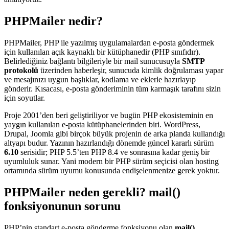
PHPMailer nedir?
PHPMailer, PHP ile yazılmış uygulamalardan e-posta göndermek
için kullanılan açık kaynaklı bir kütüphanedir (PHP sınıfıdır).
Belirlediğiniz bağlantı bilgileriyle bir mail sunucusuyla
SMTP
protokolü
üzerinden haberleşir, sunucuda kimlik doğrulaması yapar
ve mesajınızı uygun başlıklar, kodlama ve eklerle hazırlayıp
gönderir. Kısacası, e-posta gönderiminin tüm karmaşık tarafını sizin
için soyutlar.
Proje 2001’den beri geliştiriliyor ve bugün PHP ekosisteminin en
yaygın kullanılan e-posta kütüphanelerinden biri. WordPress,
Drupal, Joomla gibi birçok büyük projenin de arka planda kullandığı
altyapı budur. Yazının hazırlandığı dönemde güncel kararlı sürüm
6.10
serisidir; PHP 5.5’ten PHP 8.4 ve sonrasına kadar geniş bir
uyumluluk sunar. Yani modern bir PHP sürüm seçicisi olan hosting
ortamında sürüm uyumu konusunda endişelenmenize gerek yoktur.
PHPMailer neden gerekli? mail()
fonksiyonunun sorunu
PHP’nin standart e-posta gönderme fonksiyonu olan
mail()
,