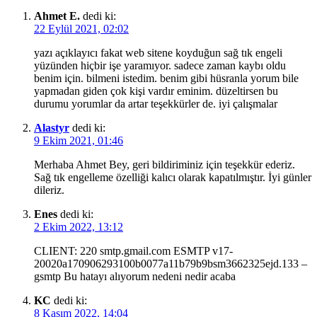
Ahmet E.
dedi ki:
22 Eylül 2021, 02:02
yazı açıklayıcı fakat web sitene koyduğun sağ tık engeli
yüzünden hiçbir işe yaramıyor. sadece zaman kaybı oldu
benim için. bilmeni istedim. benim gibi hüsranla yorum bile
yapmadan giden çok kişi vardır eminim. düzeltirsen bu
durumu yorumlar da artar teşekkürler de. iyi çalışmalar
Alastyr
dedi ki:
9 Ekim 2021, 01:46
Merhaba Ahmet Bey, geri bildiriminiz için teşekkür ederiz.
Sağ tık engelleme özelliği kalıcı olarak kapatılmıştır. İyi günler
dileriz.
Enes
dedi ki:
2 Ekim 2022, 13:12
CLIENT: 220 smtp.gmail.com ESMTP v17-
20020a170906293100b0077a11b79b9bsm3662325ejd.133 –
gsmtp Bu hatayı alıyorum nedeni nedir acaba
KC
dedi ki:
8 Kasım 2022, 14:04