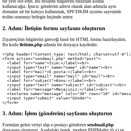
bir yere not edin. Bu hesabın bilgilerini birazdan kodda
kullanacağız. İpucu: gönderim adresi olarak alan adınızla aynı
domaine ait bir kutuyu kullanmak, SPF/DKIM uyumu sayesinde
teslim oranınızı belirgin biçimde artırır.
2. Adım: İletişim formu sayfasını oluşturun
Ziyaretçinin bilgilerini gireceği basit bir HTML formu hazırlayalım.
Bu kodu
iletisim.php
adında bir dosyaya kaydedin:
<?php header("Content-type: text/html; charset=utf-8");
<form action="sendmail.php" method="post">

  <label for="name">İsim:</label><br>

  <input type="text" name="name" id="name"><br>

  <label for="mail">E-posta:</label><br>

  <input type="email" name="mail" id="mail"><br>

  <label for="subject">Konu:</label><br>

  <input type="text" name="subject" id="subject"><br>

  <label for="message">Mesajınız:</label><br>

  <textarea name="message" cols="30" rows="10" id="mess
  <input type="submit" value="Gönder">

</form>
3. Adım: İşlem (gönderim) sayfasını oluşturun
Formdan gelen veriyi alıp e-postayı gönderen
sendmail.php
dosyasını oluşturun. Aşağıdaki örnek, modern PHPMailer (6.x) ve