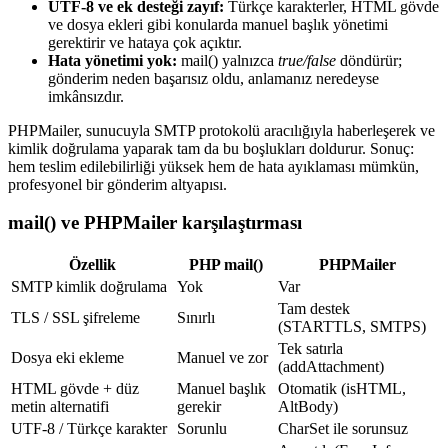
UTF-8 ve ek desteği zayıf:
Türkçe karakterler, HTML gövde
ve dosya ekleri gibi konularda manuel başlık yönetimi
gerektirir ve hataya çok açıktır.
Hata yönetimi yok:
mail() yalnızca
true/false
döndürür;
gönderim neden başarısız oldu, anlamanız neredeyse
imkânsızdır.
PHPMailer, sunucuyla SMTP protokolü aracılığıyla haberleşerek ve
kimlik doğrulama yaparak tam da bu boşlukları doldurur. Sonuç:
hem teslim edilebilirliği yüksek hem de hata ayıklaması mümkün,
profesyonel bir gönderim altyapısı.
mail() ve PHPMailer karşılaştırması
Özellik
PHP mail()
PHPMailer
SMTP kimlik doğrulama
Yok
Var
Tam destek
TLS / SSL şifreleme
Sınırlı
(STARTTLS, SMTPS)
Tek satırla
Dosya eki ekleme
Manuel ve zor
(addAttachment)
HTML gövde + düz
Manuel başlık
Otomatik (isHTML,
metin alternatifi
gerekir
AltBody)
UTF-8 / Türkçe karakter
Sorunlu
CharSet ile sorunsuz