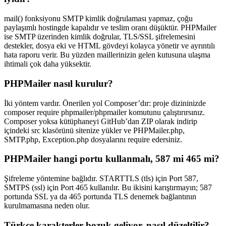
mail() fonksiyonu SMTP kimlik doğrulaması yapmaz, çoğu
paylaşımlı hostingde kapalıdır ve teslim oranı düşüktür. PHPMailer
ise SMTP üzerinden kimlik doğrular, TLS/SSL şifrelemesini
destekler, dosya eki ve HTML gövdeyi kolayca yönetir ve ayrıntılı
hata raporu verir. Bu yüzden maillerinizin gelen kutusuna ulaşma
ihtimali çok daha yüksektir.
PHPMailer nasıl kurulur?
İki yöntem vardır. Önerilen yol Composer’dır: proje dizininizde
composer require phpmailer/phpmailer komutunu çalıştırırsınız.
Composer yoksa kütüphaneyi GitHub’dan ZIP olarak indirip
içindeki src klasörünü sitenize yükler ve PHPMailer.php,
SMTP.php, Exception.php dosyalarını require edersiniz.
PHPMailer hangi portu kullanmalı, 587 mi 465 mi?
Şifreleme yöntemine bağlıdır. STARTTLS (tls) için Port 587,
SMTPS (ssl) için Port 465 kullanılır. Bu ikisini karıştırmayın; 587
portunda SSL ya da 465 portunda TLS denemek bağlantının
kurulmamasına neden olur.
Türkçe karakterler bozuk geliyor, nasıl düzeltilir?