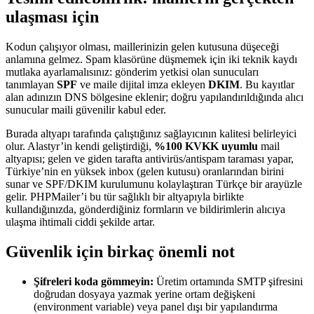
ulaşması için
Kodun çalışıyor olması, maillerinizin gelen kutusuna düşeceği
anlamına gelmez. Spam klasörüne düşmemek için iki teknik kaydı
mutlaka ayarlamalısınız: gönderim yetkisi olan sunucuları
tanımlayan
SPF
ve maile dijital imza ekleyen
DKIM
. Bu kayıtlar
alan adınızın DNS bölgesine eklenir; doğru yapılandırıldığında alıcı
sunucular maili güvenilir kabul eder.
Burada altyapı tarafında çalıştığınız sağlayıcının kalitesi belirleyici
olur. Alastyr’in kendi geliştirdiği,
%100 KVKK uyumlu
mail
altyapısı; gelen ve giden tarafta antivirüs/antispam taraması yapar,
Türkiye’nin en yüksek inbox (gelen kutusu) oranlarından birini
sunar ve SPF/DKIM kurulumunu kolaylaştıran Türkçe bir arayüzle
gelir. PHPMailer’i bu tür sağlıklı bir altyapıyla birlikte
kullandığınızda, gönderdiğiniz formların ve bildirimlerin alıcıya
ulaşma ihtimali ciddi şekilde artar.
Güvenlik için birkaç önemli not
Şifreleri koda gömmeyin:
Üretim ortamında SMTP şifresini
doğrudan dosyaya yazmak yerine ortam değişkeni
(environment variable) veya panel dışı bir yapılandırma