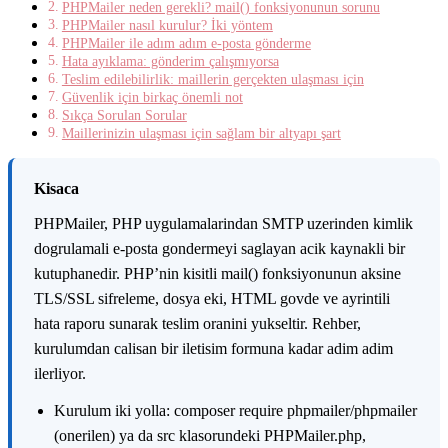
PHPMailer neden gerekli? mail() fonksiyonunun sorunu
PHPMailer nasıl kurulur? İki yöntem
PHPMailer ile adım adım e-posta gönderme
Hata ayıklama: gönderim çalışmıyorsa
Teslim edilebilirlik: maillerin gerçekten ulaşması için
Güvenlik için birkaç önemli not
Sıkça Sorulan Sorular
Maillerinizin ulaşması için sağlam bir altyapı şart
K
isaca
PHPMailer, PHP uygulamalarindan SMTP uzerinden kimlik
dogrulamali e-posta gondermeyi saglayan acik kaynakli bir
kutuphanedir. PHP’nin kisitli mail() fonksiyonunun aksine
TLS/SSL sifreleme, dosya eki, HTML govde ve ayrintili
hata raporu sunarak teslim oranini yukseltir. Rehber,
kurulumdan calisan bir iletisim formuna kadar adim adim
ilerliyor.
Kurulum iki yolla: composer require phpmailer/phpmailer
(onerilen) ya da src klasorundeki PHPMailer.php,