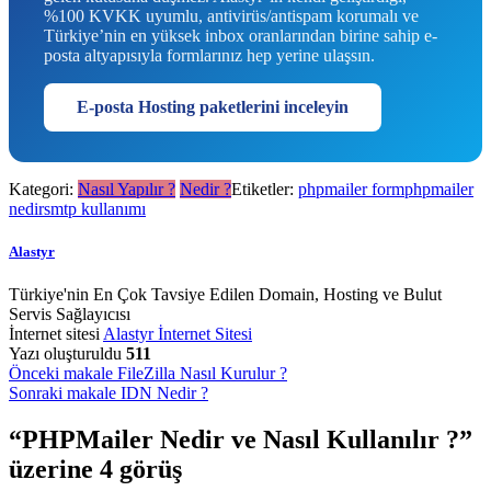
%100 KVKK uyumlu, antivirüs/antispam korumalı ve
Türkiye’nin en yüksek inbox oranlarından birine sahip e-
posta altyapısıyla formlarınız hep yerine ulaşsın.
E-posta Hosting paketlerini inceleyin
Kategori:
Nasıl Yapılır ?
Nedir ?
Etiketler:
phpmailer form
phpmailer
nedir
smtp kullanımı
Alastyr
Türkiye'nin En Çok Tavsiye Edilen Domain, Hosting ve Bulut
Servis Sağlayıcısı
İnternet sitesi
Alastyr İnternet Sitesi
Yazı oluşturuldu
511
Yazı
Önceki makale
FileZilla Nasıl Kurulur ?
Sonraki makale
IDN Nedir ?
gezinmesi
“
PHPMailer Nedir ve Nasıl Kullanılır ?
”
üzerine 4 görüş