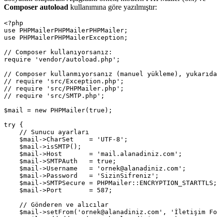
Composer autoload
kullanımına göre yazılmıştır:
<?php

use PHPMailerPHPMailerPHPMailer;

use PHPMailerPHPMailerException;

// Composer kullanıyorsanız:

require 'vendor/autoload.php';

// Composer kullanmıyorsanız (manuel yükleme), yukarıda
// require 'src/Exception.php';

// require 'src/PHPMailer.php';

// require 'src/SMTP.php';

$mail = new PHPMailer(true);

try {

    // Sunucu ayarları

    $mail->CharSet    = 'UTF-8';                       
    $mail->isSMTP();                                   
    $mail->Host       = 'mail.alanadiniz.com';         
    $mail->SMTPAuth   = true;                          
    $mail->Username   = 'ornek@alanadiniz.com';        
    $mail->Password   = 'SizinSifreniz';               
    $mail->SMTPSecure = PHPMailer::ENCRYPTION_STARTTLS;
    $mail->Port       = 587;                           
    // Gönderen ve alıcılar

    $mail->setFrom('ornek@alanadiniz.com', 'İletişim Fo