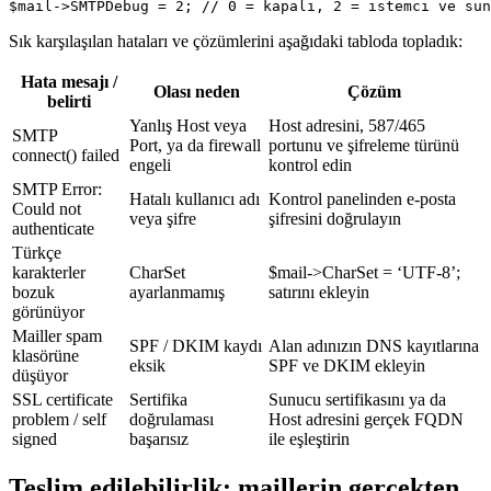
$mail->SMTPDebug = 2; // 0 = kapalı, 2 = istemci ve sun
Sık karşılaşılan hataları ve çözümlerini aşağıdaki tabloda topladık:
Hata mesajı /
Olası neden
Çözüm
belirti
Yanlış Host veya
Host adresini, 587/465
SMTP
Port, ya da firewall
portunu ve şifreleme türünü
connect() failed
engeli
kontrol edin
SMTP Error:
Hatalı kullanıcı adı
Kontrol panelinden e-posta
Could not
veya şifre
şifresini doğrulayın
authenticate
Türkçe
karakterler
CharSet
$mail->CharSet = ‘UTF-8’;
bozuk
ayarlanmamış
satırını ekleyin
görünüyor
Mailler spam
SPF / DKIM kaydı
Alan adınızın DNS kayıtlarına
klasörüne
eksik
SPF ve DKIM ekleyin
düşüyor
SSL certificate
Sertifika
Sunucu sertifikasını ya da
problem / self
doğrulaması
Host adresini gerçek FQDN
signed
başarısız
ile eşleştirin
Teslim edilebilirlik: maillerin gerçekten