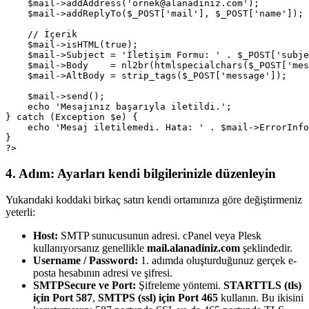
    $mail->addAddress('ornek@alanadiniz.com');         
    $mail->addReplyTo($_POST['mail'], $_POST['name']); 
    // İçerik

    $mail->isHTML(true);

    $mail->Subject = 'İletişim Formu: ' . $_POST['subje
    $mail->Body    = nl2br(htmlspecialchars($_POST['mes
    $mail->AltBody = strip_tags($_POST['message']);

    $mail->send();

    echo 'Mesajınız başarıyla iletildi.';

} catch (Exception $e) {

    echo 'Mesaj iletilemedi. Hata: ' . $mail->ErrorInfo
}

?>
4. Adım: Ayarları kendi bilgilerinizle düzenleyin
Yukarıdaki koddaki birkaç satırı kendi ortamınıza göre değiştirmeniz
yeterli:
Host:
SMTP sunucusunun adresi. cPanel veya Plesk
kullanıyorsanız genellikle
mail.alanadiniz.com
şeklindedir.
Username / Password:
1. adımda oluşturduğunuz gerçek e-
posta hesabının adresi ve şifresi.
SMTPSecure ve Port:
Şifreleme yöntemi.
STARTTLS (tls)
için Port 587
,
SMTPS (ssl) için Port 465
kullanın. Bu ikisini