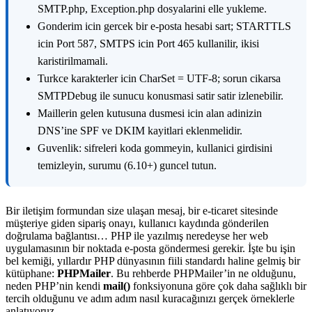
SMTP.php, Exception.php dosyalarini elle yukleme.
Gonderim icin gercek bir e-posta hesabi sart; STARTTLS
icin Port 587, SMTPS icin Port 465 kullanilir, ikisi
karistirilmamali.
Turkce karakterler icin CharSet = UTF-8; sorun cikarsa
SMTPDebug ile sunucu konusmasi satir satir izlenebilir.
Maillerin gelen kutusuna dusmesi icin alan adinizin
DNS’ine SPF ve DKIM kayitlari eklenmelidir.
Guvenlik: sifreleri koda gommeyin, kullanici girdisini
temizleyin, surumu (6.10+) guncel tutun.
Bir iletişim formundan size ulaşan mesaj, bir e-ticaret sitesinde
müşteriye giden sipariş onayı, kullanıcı kaydında gönderilen
doğrulama bağlantısı… PHP ile yazılmış neredeyse her web
uygulamasının bir noktada e-posta göndermesi gerekir. İşte bu işin
bel kemiği, yıllardır PHP dünyasının fiili standardı haline gelmiş bir
kütüphane:
PHPMailer
. Bu rehberde PHPMailer’in ne olduğunu,
neden PHP’nin kendi
mail()
fonksiyonuna göre çok daha sağlıklı bir
tercih olduğunu ve adım adım nasıl kuracağınızı gerçek örneklerle
anlatıyoruz.