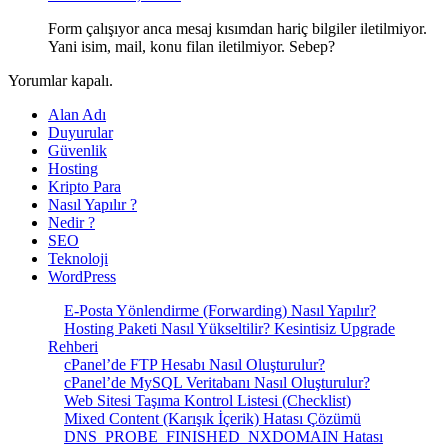
Form çalışıyor anca mesaj kısımdan hariç bilgiler iletilmiyor.
Yani isim, mail, konu filan iletilmiyor. Sebep?
Yorumlar kapalı.
Alan Adı
Duyurular
Güvenlik
Hosting
Kripto Para
Nasıl Yapılır ?
Nedir ?
SEO
Teknoloji
WordPress
E-Posta Yönlendirme (Forwarding) Nasıl Yapılır?
Hosting Paketi Nasıl Yükseltilir? Kesintisiz Upgrade
Rehberi
cPanel’de FTP Hesabı Nasıl Oluşturulur?
cPanel’de MySQL Veritabanı Nasıl Oluşturulur?
Web Sitesi Taşıma Kontrol Listesi (Checklist)
Mixed Content (Karışık İçerik) Hatası Çözümü
DNS_PROBE_FINISHED_NXDOMAIN Hatası