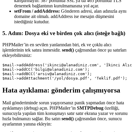
karıştırmayın: 587 portunda SSL ya da 465 portunda TLS
denemek bağlantının kurulmamasına yol açar.
setFrom / addAddress:
Gönderen adresi, alan adınızla aynı
domaine ait olmalı. addAddress ise mesajın düşmesini
istediğiniz kutudur.
5. Adım: Dosya eki ve birden çok alıcı (isteğe bağlı)
PHPMailer’in en sevilen yanlarından biri, ek ve çoklu alıcı
işlemlerinin tek satıra inmesidir.
send()
çağrısından önce şu satırları
ekleyebilirsiniz:
$mail->addAddress('ikinci@alanadiniz.com', 'İkinci Alıc
$mail->addCC('bilgi@alanadiniz.com');

$mail->addBCC('arsiv@alanadiniz.com');

$mail->addAttachment('/yol/dosya.pdf', 'Teklif.pdf');
Hata ayıklama: gönderim çalışmıyorsa
Mail gönderiminde sorun yaşıyorsanız panik yapmadan önce hata
ayıklamayı (debug) açın. PHPMailer’in
SMTPDebug
özelliği,
sunucuyla yapılan tüm konuşmayı satır satır ekrana yazar ve sorunu
hızla bulmanızı sağlar. Bu satırı
send()
çağrısından önce, sunucu
ayarlarının yanına ekleyin: