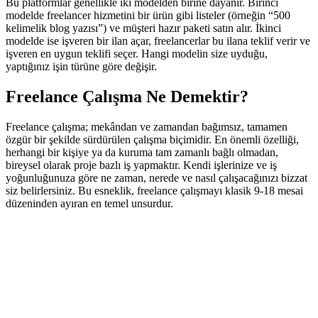
Bu platformlar genellikle iki modelden birine dayanır. Birinci
modelde freelancer hizmetini bir ürün gibi listeler (örneğin “500
kelimelik blog yazısı”) ve müşteri hazır paketi satın alır. İkinci
modelde ise işveren bir ilan açar, freelancerlar bu ilana teklif verir ve
işveren en uygun teklifi seçer. Hangi modelin size uyduğu,
yaptığınız işin türüne göre değişir.
Freelance Çalışma Ne Demektir?
Freelance çalışma; mekândan ve zamandan bağımsız, tamamen
özgür bir şekilde sürdürülen çalışma biçimidir. En önemli özelliği,
herhangi bir kişiye ya da kuruma tam zamanlı bağlı olmadan,
bireysel olarak proje bazlı iş yapmaktır. Kendi işlerinize ve iş
yoğunluğunuza göre ne zaman, nerede ve nasıl çalışacağınızı bizzat
siz belirlersiniz. Bu esneklik, freelance çalışmayı klasik 9-18 mesai
düzeninden ayıran en temel unsurdur.