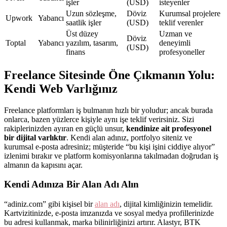
işler
(USD)
isteyenler
Uzun sözleşme,
Döviz
Kurumsal projelere
Upwork
Yabancı
saatlik işler
(USD)
teklif verenler
Üst düzey
Uzman ve
Döviz
Toptal
Yabancı
yazılım, tasarım,
deneyimli
(USD)
finans
profesyoneller
Freelance Sitesinde Öne Çıkmanın Yolu:
Kendi Web Varlığınız
Freelance platformları iş bulmanın hızlı bir yoludur; ancak burada
onlarca, bazen yüzlerce kişiyle aynı işe teklif verirsiniz. Sizi
rakiplerinizden ayıran en güçlü unsur,
kendinize ait profesyonel
bir dijital varlıktır
. Kendi alan adınız, portfolyo siteniz ve
kurumsal e-posta adresiniz; müşteride “bu kişi işini ciddiye alıyor”
izlenimi bırakır ve platform komisyonlarına takılmadan doğrudan iş
almanın da kapısını açar.
Kendi Adınıza Bir Alan Adı Alın
“adiniz.com” gibi kişisel bir
alan adı
, dijital kimliğinizin temelidir.
Kartvizitinizde, e-posta imzanızda ve sosyal medya profillerinizde
bu adresi kullanmak, marka bilinirliğinizi artırır. Alastyr, BTK