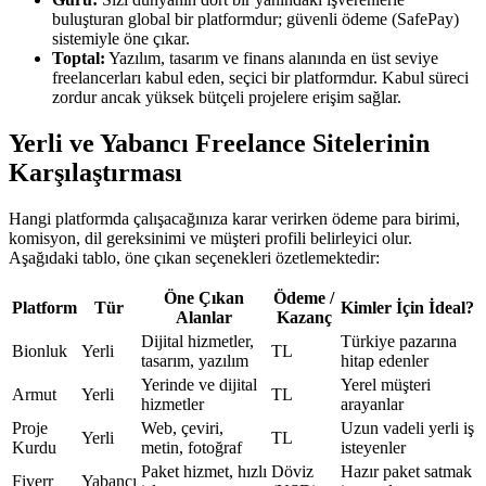
buluşturan global bir platformdur; güvenli ödeme (SafePay)
sistemiyle öne çıkar.
Toptal:
Yazılım, tasarım ve finans alanında en üst seviye
freelancerları kabul eden, seçici bir platformdur. Kabul süreci
zordur ancak yüksek bütçeli projelere erişim sağlar.
Yerli ve Yabancı Freelance Sitelerinin
Karşılaştırması
Hangi platformda çalışacağınıza karar verirken ödeme para birimi,
komisyon, dil gereksinimi ve müşteri profili belirleyici olur.
Aşağıdaki tablo, öne çıkan seçenekleri özetlemektedir:
Öne Çıkan
Ödeme /
Platform
Tür
Kimler İçin İdeal?
Alanlar
Kazanç
Dijital hizmetler,
Türkiye pazarına
Bionluk
Yerli
TL
tasarım, yazılım
hitap edenler
Yerinde ve dijital
Yerel müşteri
Armut
Yerli
TL
hizmetler
arayanlar
Proje
Web, çeviri,
Uzun vadeli yerli iş
Yerli
TL
Kurdu
metin, fotoğraf
isteyenler
Paket hizmet, hızlı
Döviz
Hazır paket satmak
Fiverr
Yabancı