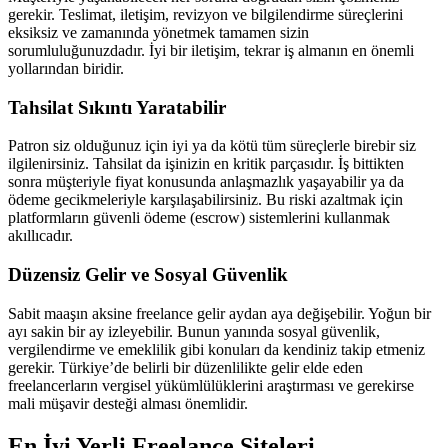
gerekir. Teslimat, iletişim, revizyon ve bilgilendirme süreçlerini
eksiksiz ve zamanında yönetmek tamamen sizin
sorumluluğunuzdadır. İyi bir iletişim, tekrar iş almanın en önemli
yollarından biridir.
Tahsilat Sıkıntı Yaratabilir
Patron siz olduğunuz için iyi ya da kötü tüm süreçlerle birebir siz
ilgilenirsiniz. Tahsilat da işinizin en kritik parçasıdır. İş bittikten
sonra müşteriyle fiyat konusunda anlaşmazlık yaşayabilir ya da
ödeme gecikmeleriyle karşılaşabilirsiniz. Bu riski azaltmak için
platformların güvenli ödeme (escrow) sistemlerini kullanmak
akıllıcadır.
Düzensiz Gelir ve Sosyal Güvenlik
Sabit maaşın aksine freelance gelir aydan aya değişebilir. Yoğun bir
ayı sakin bir ay izleyebilir. Bunun yanında sosyal güvenlik,
vergilendirme ve emeklilik gibi konuları da kendiniz takip etmeniz
gerekir. Türkiye’de belirli bir düzenlilikte gelir elde eden
freelancerların vergisel yükümlülüklerini araştırması ve gerekirse
mali müşavir desteği alması önemlidir.
En İyi Yerli Freelance Siteleri