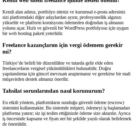
Kendi web sitem freelance işimde neden önemli?
Kendi alan adınız, portfolyo siteniz ve kurumsal e-posta adresiniz
sizi platformdaki diğer adaylardan ayırır, profesyonellik algınızı
yükseltir ve platform komisyonu ödemeden doğrudan iş almanın
yolunu açar. Hızlı ve güvenli bir WordPress portfolyosu için uygun
bir web hosting paketi yeterlidir.
Freelance kazançlarım için vergi ödemem gerekir
mi?
Türkiye’de belirli bir düzenlilikte ve tutarda gelir elde eden
freelancerların vergisel yükümlülükleri bulunabilir. Doğru
yapılandırma için güncel mevzuatı araştırmanız ve gerekirse bir mali
müşavirden destek almanız önerilir.
Tahsilat sorunlarından nasıl korunurum?
En etkili yöntem, platformların sunduğu güvenli ödeme (escrow)
sistemini kullanmaktır. Bu sistemde müşteri, ödemeyi iş başlamadan
platforma yatırır; siz işi teslim ettiğinizde ödeme size aktarılır. Ayrıca
iş öncesinde kapsamı ve fiyatı net bir şekilde yazılı olarak belirlemek
de önemlidir.