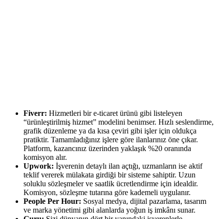
Fiverr:
Hizmetleri bir e-ticaret ürünü gibi listeleyen
“ürünleştirilmiş hizmet” modelini benimser. Hızlı seslendirme,
grafik düzenleme ya da kısa çeviri gibi işler için oldukça
pratiktir. Tamamladığınız işlere göre ilanlarınız öne çıkar.
Platform, kazancınız üzerinden yaklaşık %20 oranında
komisyon alır.
Upwork:
İşverenin detaylı ilan açtığı, uzmanların ise aktif
teklif vererek mülakata girdiği bir sisteme sahiptir. Uzun
soluklu sözleşmeler ve saatlik ücretlendirme için idealdir.
Komisyon, sözleşme tutarına göre kademeli uygulanır.
People Per Hour:
Sosyal medya, dijital pazarlama, tasarım
ve marka yönetimi gibi alanlarda yoğun iş imkânı sunar.
Guru:
Sizi dünyanın dört bir yanındaki işverenlerle