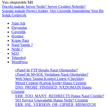
Yazı oluşturuldu
511
Yazı
Önceki makale
Server Nedir? Server Çeşitleri Nelerdir?
Sonraki makale
Project Amber, Veri Güvenlik Sistemlerine Yeni Bir
gezinmesi
Soluk Getirecek
Alan Adı
Duyurular
Güvenlik
Hosting
Kripto Para
Nasıl Yapılır ?
Nedir ?
SEO
Teknoloji
WordPress
cPanel’de FTP Hesabı Nasıl Oluşturulur?
cPanel’de MySQL Veritabanı Nasıl Oluşturulur?
Web Sitesi Taşıma Kontrol Listesi (Checklist)
Mixed Content (Karışık İçerik) Hatası Çözümü
DNS_PROBE_FINISHED_NXDOMAIN Hatası
Çözümü
ERR_TOO_MANY_REDIRECTS Hatası Nasıl Çözülür?
503 Service Unavailable Hatası Nedir? Çözümü
ERR_SSL_VERSION_OR_CIPHER_MISMATCH