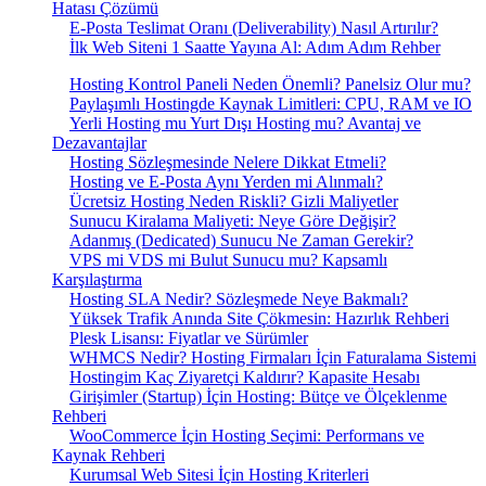
Hatası Çözümü
E-Posta Teslimat Oranı (Deliverability) Nasıl Artırılır?
İlk Web Siteni 1 Saatte Yayına Al: Adım Adım Rehber
Hosting Kontrol Paneli Neden Önemli? Panelsiz Olur mu?
Paylaşımlı Hostingde Kaynak Limitleri: CPU, RAM ve IO
Yerli Hosting mu Yurt Dışı Hosting mu? Avantaj ve
Dezavantajlar
Hosting Sözleşmesinde Nelere Dikkat Etmeli?
Hosting ve E-Posta Aynı Yerden mi Alınmalı?
Ücretsiz Hosting Neden Riskli? Gizli Maliyetler
Sunucu Kiralama Maliyeti: Neye Göre Değişir?
Adanmış (Dedicated) Sunucu Ne Zaman Gerekir?
VPS mi VDS mi Bulut Sunucu mu? Kapsamlı
Karşılaştırma
Hosting SLA Nedir? Sözleşmede Neye Bakmalı?
Yüksek Trafik Anında Site Çökmesin: Hazırlık Rehberi
Plesk Lisansı: Fiyatlar ve Sürümler
WHMCS Nedir? Hosting Firmaları İçin Faturalama Sistemi
Hostingim Kaç Ziyaretçi Kaldırır? Kapasite Hesabı
Girişimler (Startup) İçin Hosting: Bütçe ve Ölçeklenme
Rehberi
WooCommerce İçin Hosting Seçimi: Performans ve
Kaynak Rehberi
Kurumsal Web Sitesi İçin Hosting Kriterleri