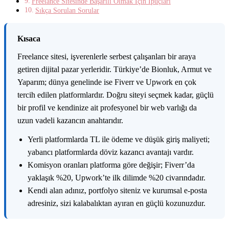
Freelance Sitesinde Başarılı Olmak İçin İpuçları
Sıkça Sorulan Sorular
K
ısaca
Freelance sitesi, işverenlerle serbest çalışanları bir araya
getiren dijital pazar yerleridir. Türkiye’de Bionluk, Armut ve
Yaparım; dünya genelinde ise Fiverr ve Upwork en çok
tercih edilen platformlardır. Doğru siteyi seçmek kadar, güçlü
bir profil ve kendinize ait profesyonel bir web varlığı da
uzun vadeli kazancın anahtarıdır.
Yerli platformlarda TL ile ödeme ve düşük giriş maliyeti;
yabancı platformlarda döviz kazancı avantajı vardır.
Komisyon oranları platforma göre değişir; Fiverr’da
yaklaşık %20, Upwork’te ilk dilimde %20 civarındadır.
Kendi alan adınız, portfolyo siteniz ve kurumsal e-posta
adresiniz, sizi kalabalıktan ayıran en güçlü kozunuzdur.