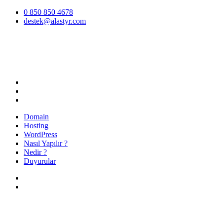
İçeriğe
0 850 850 4678
atla
destek@alastyr.com
Hosting Blog | Alastyr
Domain
Hosting
WordPress
Nasıl Yapılır ?
Nedir ?
Duyurular