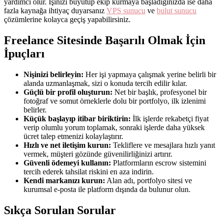
yardımcı olur. İşinizi büyütüp ekip kurmaya başladığınızda ise daha
fazla kaynağa ihtiyaç duyarsanız
VPS sunucu
ve
bulut sunucu
çözümlerine kolayca geçiş yapabilirsiniz.
Freelance Sitesinde Başarılı Olmak İçin
İpuçları
Nişinizi belirleyin:
Her işi yapmaya çalışmak yerine belirli bir
alanda uzmanlaşmak, sizi o konuda tercih edilir kılar.
Güçlü bir profil oluşturun:
Net bir başlık, profesyonel bir
fotoğraf ve somut örneklerle dolu bir portfolyo, ilk izlenimi
belirler.
Küçük başlayıp itibar biriktirin:
İlk işlerde rekabetçi fiyat
verip olumlu yorum toplamak, sonraki işlerde daha yüksek
ücret talep etmenizi kolaylaştırır.
Hızlı ve net iletişim kurun:
Tekliflere ve mesajlara hızlı yanıt
vermek, müşteri gözünde güvenilirliğinizi artırır.
Güvenli ödemeyi kullanın:
Platformların escrow sistemini
tercih ederek tahsilat riskini en aza indirin.
Kendi markanızı kurun:
Alan adı, portfolyo sitesi ve
kurumsal e-posta ile platform dışında da bulunur olun.
Sıkça Sorulan Sorular