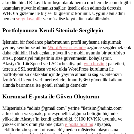
akredite bir .TR kayıt kuruluşu olarak hem .com hem de .com.tr gibi
uzantıları güvenle almanızı sağlar; üstelik alan adınızda ücretsiz
WHOIS gizleme ile kişisel bilgileriniz korunur. Uygun alan adını
hemen
sorgulayabilir
ve müsaitse kayıt altına alabilirsiniz.
Portfolyonuzu Kendi Sitenizde Sergileyin
İşlerinizi bir freelance platformunun profil sayfasına sıkıştırmak
yerine, kendinize ait bir
WordPress sitesinde
özgürce sergilemek çok
daha etkilidir. Hızlı açılan, güvenli ve mobil uyumlu bir portfolyo
sitesi, potansiyel müşterinin size güvenmesini kolaylaştırır.
Alastyr’in LiteSpeed ve LSCache altyapılı
web hosting
paketleri,
ücretsiz SSL sertifikası ve tek tıkla WordPress kurulumu ile
portfolyonuzu dakikalar içinde yayına almanızı sağlar. Sitenizin
İzmir’deki kendi veri merkezinde, Imunify360 güvenlik kalkanı
altında barınması ise gönül rahatlığı demektir.
Kurumsal E-posta ile Güven Oluşturun
Müşterinizle “adiniz@gmail.com” yerine “iletisim@adiniz.com”
adresinden yazışmak, profesyonellik algınızı belirgin biçimde
yükseltir. Alastyr’in kendi geliştirdiği, %100 KVKK uyumlu ve
yüksek inbox oranıyla öne çıkan
e-posta hosting
altyapısı,
tekliflerinizin spam kutusuna düşmeden müşteriye ulaşmasına