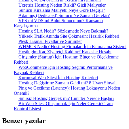
Ücretsiz Hosting Neden Riskli? Gizli Maliyetler
Sunucu Kiralama Maliyeti: Neye Göre Değişir?
Adanmış (Dedicated) Sunucu Ne Zaman Gerekir?
VPS mi VDS mi Bulut Sunucu mu? Kapsamlı
Karşılaştırma
Hosting SLA Nedir? Sözleşmede Neye Bakmalı?
Yüksek Trafik Anında Site Çökmesin: Hazırlık Rehberi
Plesk Lisansı: Fiyatlar ve Sürümler
WHMCS Nedir? Hosting Firmaları İçin Faturalama Sistemi
Hostingim Kaç Ziyaretçi Kaldırır? Kapasite Hesabı
Girişimler (Startup) İçin Hosting: Bütçe ve Ölçeklenme
Rehberi
WooCommerce İçin Hosting Seçimi: Performans ve
Kaynak Rehberi
Kurumsal Web Sitesi İçin Hosting Kriterleri
Hosting Değiştirme Zamanı Geldi mi? 8 Uyarı Sinyali
Ping ve Gecikme (Latency): Hosting Lokasyonu Neden
Önemli?
Sınırsız Hosting Gerçek mi? Limitler Nerede Başlar?
Bir Web Sitesi Oluşturmak İçin Neler Gerekir? Tam
Kontrol Listesi
Benzer yazılar