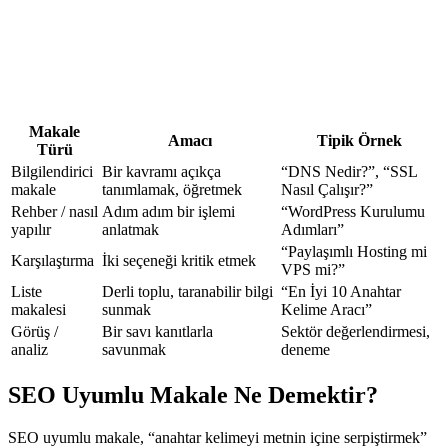
Makale
Amacı
Tipik Örnek
Türü
Bilgilendirici
Bir kavramı açıkça
“DNS Nedir?”, “SSL
makale
tanımlamak, öğretmek
Nasıl Çalışır?”
Rehber / nasıl
Adım adım bir işlemi
“WordPress Kurulumu
yapılır
anlatmak
Adımları”
“Paylaşımlı Hosting mi
Karşılaştırma
İki seçeneği kritik etmek
VPS mi?”
Liste
Derli toplu, taranabilir bilgi
“En İyi 10 Anahtar
makalesi
sunmak
Kelime Aracı”
Görüş /
Bir savı kanıtlarla
Sektör değerlendirmesi,
analiz
savunmak
deneme
SEO Uyumlu Makale Ne Demektir?
SEO uyumlu makale, “anahtar kelimeyi metnin içine serpiştirmek”