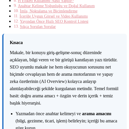
H Etiketi Kullanımı Nasıl Yapılır?
Anahtar Kelime Yoğunluğu ve Doğal Kullanım
İmla, Noktalama ve Biçimlendirme
İçeriğe Uygun Görsel ve Video Kullanımı
Yayından Önce Hızlı SEO Kontrol Listesi
Sıkça Sorulan Sorular
K
ısaca
Makale, bir konuyu giriş-gelişme-sonuç düzeninde
açıklayan, bilgi veren ve bir görüşü kanıtlayan yazı türüdür.
SEO uyumlu makale ise hem okuyucunun sorusunu net
biçimde cevaplayan hem de arama motorlarının ve yapay
zeka özetlerinin (AI Overview) kolayca anlayıp
alıntılayabileceği şekilde kurgulanan metindir. Temel formül
basit: doğru arama amacı + özgün ve derin içerik + temiz
başlık hiyerarşisi.
Yazmadan önce anahtar kelimeyi ve
arama amacını
(bilgi, gezinme, ticari, işlem) belirleyin; içeriği bu amaca
göre kurun.