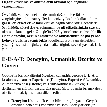
Organik tıklama ve okumaların artması
için özgünlük
vazgeçilmezdir.
Özgünlük yalnızca metinle de sınırlı değildir. İçeriğinizi
zenginleştiren tüm materyaller kalitenizi yükseltir: kullandığınız
görseller, etiketler ve başlıklar
da özgün olmalıdır. Görsellerin
özgünlüğü, görsel dosya adlarınızın ve
alt etiketlerinizin size ait
olması anlamına gelir. Google’in 2026 güncellemeleri özellikle
ilk
elden deneyim, özgün araştırma ve okuyucunun başka yerde
kolayca bulamayacağı bilgiyi
ödüllendiriyor; yani gerçekten
yaşadığınız, test ettiğiniz ya da analiz ettiğiniz şeyleri yazmak fark
yaratır.
E-E-A-T: Deneyim, Uzmanlık, Otorite ve
Güven
Google’in içerik kalitesini ölçerken kullandığı çerçeve
E-E-A-T
kısaltmasıyla anılır: Experience (Deneyim), Expertise (Uzmanlık),
Authoritativeness (Otorite) ve Trustworthiness (Güven). Bu
dörtlünün en ağırlıklı unsuru
güvendir
. SEO uyumlu bir makaleyi
otoriter kılmak için şunlara dikkat edin:
Deneyim:
Konuyu ilk elden bilen biri gibi yazın. Gerçek
örnekler, denenmiş yöntemler ve somut detaylar ekleyin.