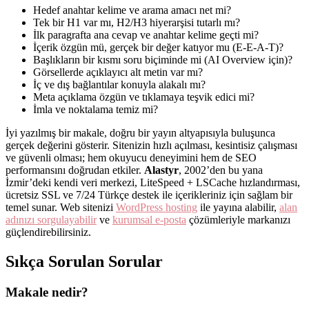
Hedef anahtar kelime ve arama amacı net mi?
Tek bir H1 var mı, H2/H3 hiyerarşisi tutarlı mı?
İlk paragrafta ana cevap ve anahtar kelime geçti mi?
İçerik özgün mü, gerçek bir değer katıyor mu (E-E-A-T)?
Başlıkların bir kısmı soru biçiminde mi (AI Overview için)?
Görsellerde açıklayıcı alt metin var mı?
İç ve dış bağlantılar konuyla alakalı mı?
Meta açıklama özgün ve tıklamaya teşvik edici mi?
İmla ve noktalama temiz mi?
İyi yazılmış bir makale, doğru bir yayın altyapısıyla buluşunca
gerçek değerini gösterir. Sitenizin hızlı açılması, kesintisiz çalışması
ve güvenli olması; hem okuyucu deneyimini hem de SEO
performansını doğrudan etkiler.
Alastyr
, 2002’den bu yana
İzmir’deki kendi veri merkezi, LiteSpeed + LSCache hızlandırması,
ücretsiz SSL ve 7/24 Türkçe destek ile içerikleriniz için sağlam bir
temel sunar. Web sitenizi
WordPress hosting
ile yayına alabilir,
alan
adınızı sorgulayabilir
ve
kurumsal e-posta
çözümleriyle markanızı
güçlendirebilirsiniz.
Sıkça Sorulan Sorular
Makale nedir?