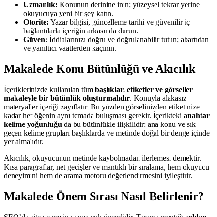
Uzmanlık:
Konunun derinine inin; yüzeysel tekrar yerine
okuyucuya yeni bir şey katın.
Otorite:
Yazar bilgisi, güncelleme tarihi ve güvenilir iç
bağlantılarla içeriğin arkasında durun.
Güven:
İddialarınızı doğru ve doğrulanabilir tutun; abartıdan
ve yanıltıcı vaatlerden kaçının.
Makalede Konu Bütünlüğü ve Akıcılık
İçeriklerinizde kullanılan tüm
başlıklar, etiketler ve görseller
makaleyle bir bütünlük oluşturmalıdır
. Konuyla alakasız
materyaller içeriği zayıflatır. Bu yüzden görselinizden etiketinize
kadar her öğenin aynı temada buluşması gerekir. İçerikteki
anahtar
kelime yoğunluğu
da bu bütünlükle ilişkilidir: ana konu ve sık
geçen kelime grupları başlıklarda ve metinde doğal bir denge içinde
yer almalıdır.
Akıcılık, okuyucunun metinde kaybolmadan ilerlemesi demektir.
Kısa paragraflar, net geçişler ve mantıklı bir sıralama, hem okuyucu
deneyimini hem de arama motoru değerlendirmesini iyileştirir.
Makalede Önem Sırası Nasıl Belirlenir?
SEO’da site ve metin yapısı çok önemlidir. Tarama mantığı
soldan