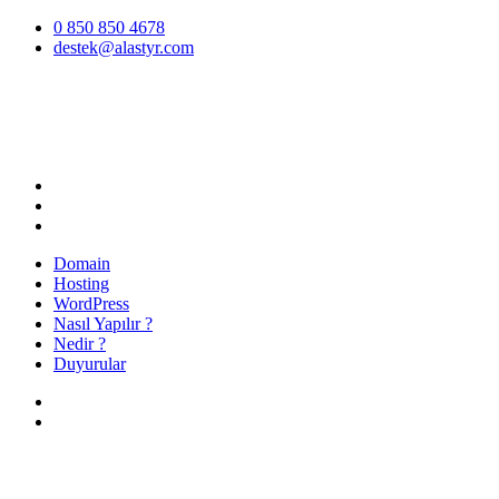
İçeriğe
0 850 850 4678
atla
destek@alastyr.com
Hosting Blog | Alastyr
Domain
Hosting
WordPress
Nasıl Yapılır ?
Nedir ?
Duyurular