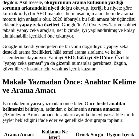
değildir. Asıl mesele,
okuyucunun arama kutusuna yazdığı
sorunun arkasındaki niyeti
doğru okuyup, içeriği bu niyete göre
kurmaktır. İyi bir SEO makalesi hem insan için akıcı hem de arama
motoru için anlaşılır olur. 2026 itibarıyla bu ikili amaca bir üçüncüsü
eklendi:
yapay zeka özetleri
. Google’in AI Overview’ları ve sohbet
tabanlı yapay zeka araçları, net biçimde, iyi yapılandırılmış ve kolay
alıntılanabilir içerikleri öne çıkarıyor.
Google’in kendi yönergeleri de bu yönü doğruluyor: yapay zeka
destekli arama özellikleri, hâlâ temel arama sıralama ve kalite
sistemlerine dayanıyor. Yani
iyi SEO, hâlâ iyi SEO’dur
. Özel bir
“yapay zeka şeması” ya da gizemli numaralar gerekmez; özgün,
güvenilir ve insanlar için yazılmış içerik kazanır.
Makale Yazmadan Önce: Anahtar Kelime
ve Arama Amacı
İyi makalenin yarısı yazmadan önce biter. Önce
hedef anahtar
kelimenizi
belirleyin, ardından o kelimenin
arama amacını
çözümleyin. Arama amacı, insanların aynı kelimeyi yazsa bile farklı
şeyler beklediğini ifade eder ve genellikle dört grupta toplanır:
Kullanıcı Ne
Arama Amacı
Örnek Sorgu
Uygun İçerik
İster?