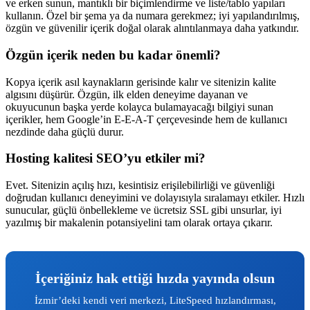
ve erken sunun, mantıklı bir biçimlendirme ve liste/tablo yapıları
kullanın. Özel bir şema ya da numara gerekmez; iyi yapılandırılmış,
özgün ve güvenilir içerik doğal olarak alıntılanmaya daha yatkındır.
Özgün içerik neden bu kadar önemli?
Kopya içerik asıl kaynakların gerisinde kalır ve sitenizin kalite
algısını düşürür. Özgün, ilk elden deneyime dayanan ve
okuyucunun başka yerde kolayca bulamayacağı bilgiyi sunan
içerikler, hem Google’in E-E-A-T çerçevesinde hem de kullanıcı
nezdinde daha güçlü durur.
Hosting kalitesi SEO’yu etkiler mi?
Evet. Sitenizin açılış hızı, kesintisiz erişilebilirliği ve güvenliği
doğrudan kullanıcı deneyimini ve dolayısıyla sıralamayı etkiler. Hızlı
sunucular, güçlü önbellekleme ve ücretsiz SSL gibi unsurlar, iyi
yazılmış bir makalenin potansiyelini tam olarak ortaya çıkarır.
İçeriğiniz hak ettiği hızda yayında olsun
İzmir’deki kendi veri merkezi, LiteSpeed hızlandırması,