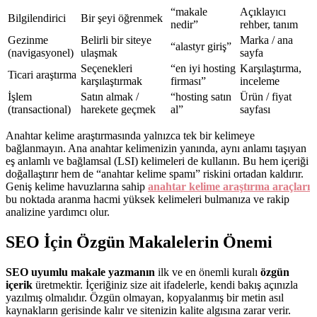
“makale
Açıklayıcı
Bilgilendirici
Bir şeyi öğrenmek
nedir”
rehber, tanım
Gezinme
Belirli bir siteye
Marka / ana
“alastyr giriş”
(navigasyonel)
ulaşmak
sayfa
Seçenekleri
“en iyi hosting
Karşılaştırma,
Ticari araştırma
karşılaştırmak
firması”
inceleme
İşlem
Satın almak /
“hosting satın
Ürün / fiyat
(transactional)
harekete geçmek
al”
sayfası
Anahtar kelime araştırmasında yalnızca tek bir kelimeye
bağlanmayın. Ana anahtar kelimenizin yanında, aynı anlamı taşıyan
eş anlamlı ve bağlamsal (LSI) kelimeleri de kullanın. Bu hem içeriği
doğallaştırır hem de “anahtar kelime spamı” riskini ortadan kaldırır.
Geniş kelime havuzlarına sahip
anahtar kelime araştırma araçları
bu noktada aranma hacmi yüksek kelimeleri bulmanıza ve rakip
analizine yardımcı olur.
SEO İçin Özgün Makalelerin Önemi
SEO uyumlu makale yazmanın
ilk ve en önemli kuralı
özgün
içerik
üretmektir. İçeriğiniz size ait ifadelerle, kendi bakış açınızla
yazılmış olmalıdır. Özgün olmayan, kopyalanmış bir metin asıl
kaynakların gerisinde kalır ve sitenizin kalite algısına zarar verir.