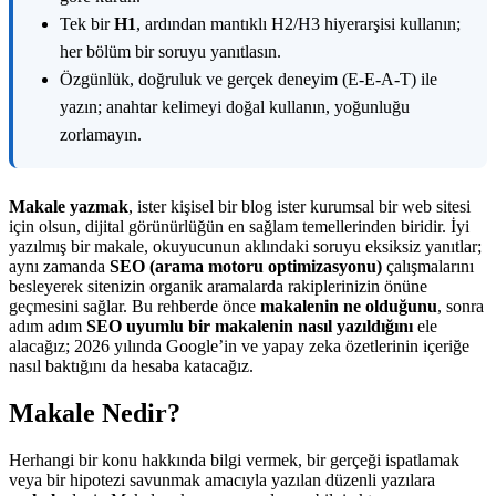
Tek bir
H1
, ardından mantıklı H2/H3 hiyerarşisi kullanın;
her bölüm bir soruyu yanıtlasın.
Özgünlük, doğruluk ve gerçek deneyim (E-E-A-T) ile
yazın; anahtar kelimeyi doğal kullanın, yoğunluğu
zorlamayın.
Makale yazmak
, ister kişisel bir blog ister kurumsal bir web sitesi
için olsun, dijital görünürlüğün en sağlam temellerinden biridir. İyi
yazılmış bir makale, okuyucunun aklındaki soruyu eksiksiz yanıtlar;
aynı zamanda
SEO (arama motoru optimizasyonu)
çalışmalarını
besleyerek sitenizin organik aramalarda rakiplerinizin önüne
geçmesini sağlar. Bu rehberde önce
makalenin ne olduğunu
, sonra
adım adım
SEO uyumlu bir makalenin nasıl yazıldığını
ele
alacağız; 2026 yılında Google’in ve yapay zeka özetlerinin içeriğe
nasıl baktığını da hesaba katacağız.
Makale Nedir?
Herhangi bir konu hakkında bilgi vermek, bir gerçeği ispatlamak
veya bir hipotezi savunmak amacıyla yazılan düzenli yazılara