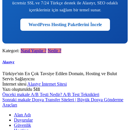
ücretsiz SSL ve 7/24 Türkçe destek ile Alastyr, SEO odaklı
içerikleriniz için sağlam bir temel sunar.
WordPress Hosting Paketlerini İncele
Kategori:
Nasıl Yapılır ?
Nedir ?
Alastyr
Türkiye'nin En Çok Tavsiye Edilen Domain, Hosting ve Bulut
Servis Sağlayıcısı
İnternet sitesi
Alastyr İnternet Sitesi
Yazı oluşturuldu
511
Yazı
Önceki makale
A/B Testi Nedir? A/B Test Teknikleri
Sonraki makale
Dosya Transfer Siteleri | Büyük Dosya Gönderme
gezinmesi
Araçları
Alan Adı
Duyurular
Güvenlik