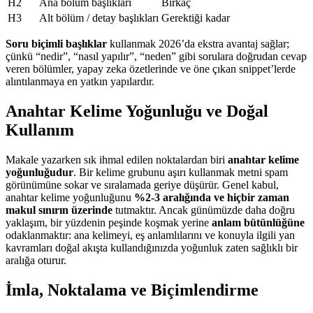
H2
Ana bölüm başlıkları
Birkaç
H3
Alt bölüm / detay başlıkları
Gerektiği kadar
Soru biçimli başlıklar
kullanmak 2026’da ekstra avantaj sağlar;
çünkü “nedir”, “nasıl yapılır”, “neden” gibi sorulara doğrudan cevap
veren bölümler, yapay zeka özetlerinde ve öne çıkan snippet’lerde
alıntılanmaya en yatkın yapılardır.
Anahtar Kelime Yoğunluğu ve Doğal
Kullanım
Makale yazarken sık ihmal edilen noktalardan biri
anahtar kelime
yoğunluğudur
. Bir kelime grubunu aşırı kullanmak metni spam
görünümüne sokar ve sıralamada geriye düşürür. Genel kabul,
anahtar kelime yoğunluğunu
%2-3 aralığında ve hiçbir zaman
makul sınırın üzerinde
tutmaktır. Ancak günümüzde daha doğru
yaklaşım, bir yüzdenin peşinde koşmak yerine
anlam bütünlüğüne
odaklanmaktır: ana kelimeyi, eş anlamlılarını ve konuyla ilgili yan
kavramları doğal akışta kullandığınızda yoğunluk zaten sağlıklı bir
aralığa oturur.
İmla, Noktalama ve Biçimlendirme