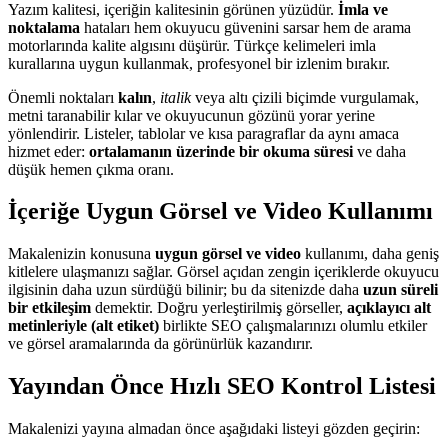
Yazım kalitesi, içeriğin kalitesinin görünen yüzüdür.
İmla ve
noktalama
hataları hem okuyucu güvenini sarsar hem de arama
motorlarında kalite algısını düşürür. Türkçe kelimeleri imla
kurallarına uygun kullanmak, profesyonel bir izlenim bırakır.
Önemli noktaları
kalın
,
italik
veya altı çizili biçimde vurgulamak,
metni taranabilir kılar ve okuyucunun gözünü yorar yerine
yönlendirir. Listeler, tablolar ve kısa paragraflar da aynı amaca
hizmet eder:
ortalamanın üzerinde bir okuma süresi
ve daha
düşük hemen çıkma oranı.
İçeriğe Uygun Görsel ve Video Kullanımı
Makalenizin konusuna
uygun görsel ve video
kullanımı, daha geniş
kitlelere ulaşmanızı sağlar. Görsel açıdan zengin içeriklerde okuyucu
ilgisinin daha uzun sürdüğü bilinir; bu da sitenizde daha
uzun süreli
bir etkileşim
demektir. Doğru yerleştirilmiş görseller,
açıklayıcı alt
metinleriyle (alt etiket)
birlikte SEO çalışmalarınızı olumlu etkiler
ve görsel aramalarında da görünürlük kazandırır.
Yayından Önce Hızlı SEO Kontrol Listesi
Makalenizi yayına almadan önce aşağıdaki listeyi gözden geçirin: