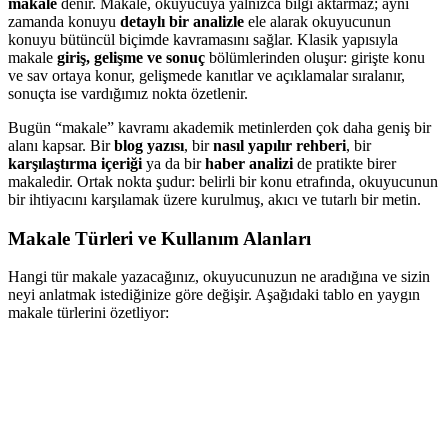
makale
denir. Makale, okuyucuya yalnızca bilgi aktarmaz; aynı
zamanda konuyu
detaylı bir analizle
ele alarak okuyucunun
konuyu bütüncül biçimde kavramasını sağlar. Klasik yapısıyla
makale
giriş, gelişme ve sonuç
bölümlerinden oluşur: girişte konu
ve sav ortaya konur, gelişmede kanıtlar ve açıklamalar sıralanır,
sonuçta ise vardığımız nokta özetlenir.
Bugün “makale” kavramı akademik metinlerden çok daha geniş bir
alanı kapsar. Bir
blog yazısı
, bir
nasıl yapılır rehberi
, bir
karşılaştırma içeriği
ya da bir
haber analizi
de pratikte birer
makaledir. Ortak nokta şudur: belirli bir konu etrafında, okuyucunun
bir ihtiyacını karşılamak üzere kurulmuş, akıcı ve tutarlı bir metin.
Makale Türleri ve Kullanım Alanları
Hangi tür makale yazacağınız, okuyucunuzun ne aradığına ve sizin
neyi anlatmak istediğinize göre değişir. Aşağıdaki tablo en yaygın
makale türlerini özetliyor: