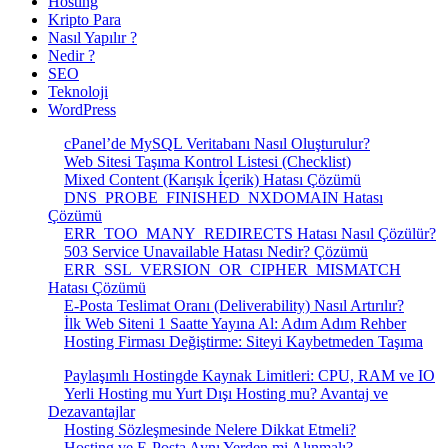
Hosting
Kripto Para
Nasıl Yapılır ?
Nedir ?
SEO
Teknoloji
WordPress
cPanel’de MySQL Veritabanı Nasıl Oluşturulur?
Web Sitesi Taşıma Kontrol Listesi (Checklist)
Mixed Content (Karışık İçerik) Hatası Çözümü
DNS_PROBE_FINISHED_NXDOMAIN Hatası
Çözümü
ERR_TOO_MANY_REDIRECTS Hatası Nasıl Çözülür?
503 Service Unavailable Hatası Nedir? Çözümü
ERR_SSL_VERSION_OR_CIPHER_MISMATCH
Hatası Çözümü
E-Posta Teslimat Oranı (Deliverability) Nasıl Artırılır?
İlk Web Siteni 1 Saatte Yayına Al: Adım Adım Rehber
Hosting Firması Değiştirme: Siteyi Kaybetmeden Taşıma
Paylaşımlı Hostingde Kaynak Limitleri: CPU, RAM ve IO
Yerli Hosting mu Yurt Dışı Hosting mu? Avantaj ve
Dezavantajlar
Hosting Sözleşmesinde Nelere Dikkat Etmeli?
Hosting ve E-Posta Aynı Yerden mi Alınmalı?