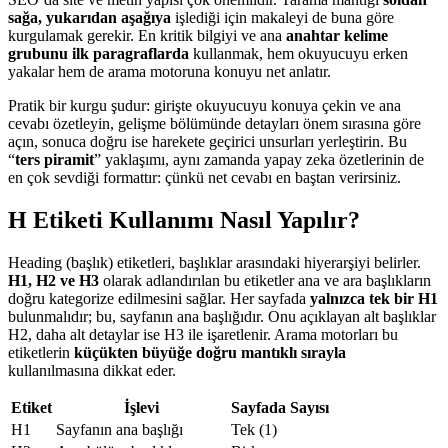
sağa, yukarıdan aşağıya
işlediği için makaleyi de buna göre
kurgulamak gerekir. En kritik bilgiyi ve ana
anahtar kelime
grubunu ilk paragraflarda
kullanmak, hem okuyucuyu erken
yakalar hem de arama motoruna konuyu net anlatır.
Pratik bir kurgu şudur: girişte okuyucuyu konuya çekin ve ana
cevabı özetleyin, gelişme bölümünde detayları önem sırasına göre
açın, sonuca doğru ise harekete geçirici unsurları yerleştirin. Bu
“
ters piramit
” yaklaşımı, aynı zamanda yapay zeka özetlerinin de
en çok sevdiği formattır: çünkü net cevabı en baştan verirsiniz.
H Etiketi Kullanımı Nasıl Yapılır?
Heading (başlık) etiketleri, başlıklar arasındaki hiyerarşiyi belirler.
H1, H2 ve H3
olarak adlandırılan bu etiketler ana ve ara başlıkların
doğru kategorize edilmesini sağlar. Her sayfada
yalnızca tek bir H1
bulunmalıdır; bu, sayfanın ana başlığıdır. Onu açıklayan alt başlıklar
H2, daha alt detaylar ise H3 ile işaretlenir. Arama motorları bu
etiketlerin
küçükten büyüğe doğru mantıklı sırayla
kullanılmasına dikkat eder.
Etiket
İşlevi
Sayfada Sayısı
H1
Sayfanın ana başlığı
Tek (1)