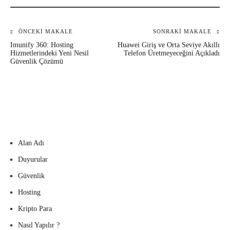
ÖNCEKI MAKALE
SONRAKI MAKALE
Yazı
Imunify 360: Hosting
Huawei Giriş ve Orta Seviye Akıllı
gezinmesi
Hizmetlerindeki Yeni Nesil
Telefon Üretmeyeceğini Açıkladı
Güvenlik Çözümü
Alan Adı
Duyurular
Güvenlik
Hosting
Kripto Para
Nasıl Yapılır ?