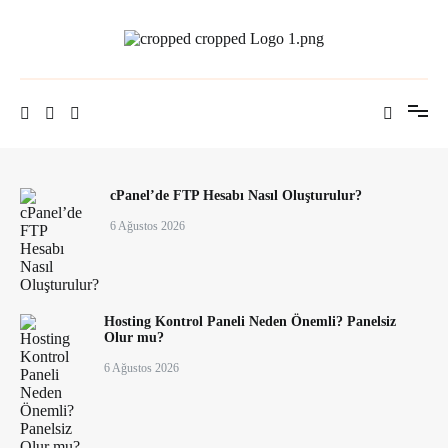
İçeriğe
atla
Hosting Blog | Alastyr
cPanel’de FTP Hesabı Nasıl Oluşturulur?
6 Ağustos 2026
Hosting Kontrol Paneli Neden Önemli? Panelsiz
Olur mu?
6 Ağustos 2026