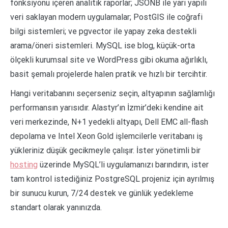
fonksiyonu içeren analitik raporlar; JSONB ile yarı yapılı
veri saklayan modern uygulamalar; PostGIS ile coğrafi
bilgi sistemleri; ve pgvector ile yapay zeka destekli
arama/öneri sistemleri. MySQL ise blog, küçük-orta
ölçekli kurumsal site ve WordPress gibi okuma ağırlıklı,
basit şemalı projelerde halen pratik ve hızlı bir tercihtir.
Hangi veritabanını seçerseniz seçin, altyapının sağlamlığı
performansın yarısıdır. Alastyr’ın İzmir’deki kendine ait
veri merkezinde, N+1 yedekli altyapı, Dell EMC all-flash
depolama ve Intel Xeon Gold işlemcilerle veritabanı iş
yükleriniz düşük gecikmeyle çalışır. İster yönetimli bir
hosting
üzerinde MySQL’li uygulamanızı barındırın, ister
tam kontrol istediğiniz PostgreSQL projeniz için ayrılmış
bir sunucu kurun, 7/24 destek ve günlük yedekleme
standart olarak yanınızda.