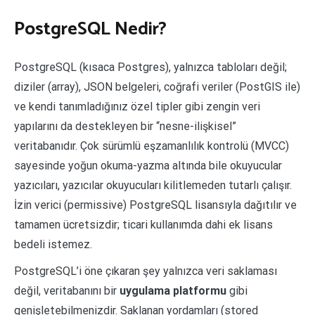
PostgreSQL Nedir?
PostgreSQL (kısaca Postgres), yalnızca tabloları değil;
diziler (array), JSON belgeleri, coğrafi veriler (PostGIS ile)
ve kendi tanımladığınız özel tipler gibi zengin veri
yapılarını da destekleyen bir “nesne-ilişkisel”
veritabanıdır. Çok sürümlü eşzamanlılık kontrolü (MVCC)
sayesinde yoğun okuma-yazma altında bile okuyucular
yazıcıları, yazıcılar okuyucuları kilitlemeden tutarlı çalışır.
İzin verici (permissive) PostgreSQL lisansıyla dağıtılır ve
tamamen ücretsizdir; ticari kullanımda dahi ek lisans
bedeli istemez.
PostgreSQL’i öne çıkaran şey yalnızca veri saklaması
değil, veritabanını bir
uygulama platformu
gibi
genişletebilmenizdir. Saklanan yordamları (stored