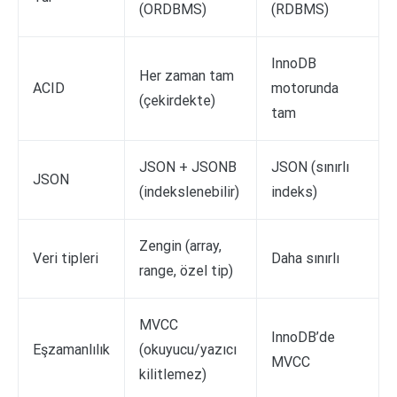
(ORDBMS)
(RDBMS)
InnoDB
Her zaman tam
ACID
motorunda
(çekirdekte)
tam
JSON + JSONB
JSON (sınırlı
JSON
(indekslenebilir)
indeks)
Zengin (array,
Veri tipleri
Daha sınırlı
range, özel tip)
MVCC
InnoDB’de
Eşzamanlılık
(okuyucu/yazıcı
MVCC
kilitlemez)