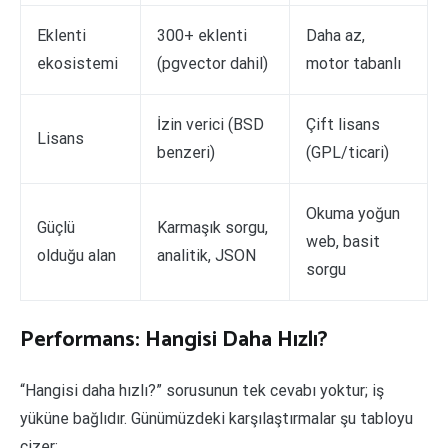
Eklenti
300+ eklenti
Daha az,
ekosistemi
(pgvector dahil)
motor tabanlı
İzin verici (BSD
Çift lisans
Lisans
benzeri)
(GPL/ticari)
Okuma yoğun
Güçlü
Karmaşık sorgu,
web, basit
olduğu alan
analitik, JSON
sorgu
Performans: Hangisi Daha Hızlı?
“Hangisi daha hızlı?” sorusunun tek cevabı yoktur; iş
yüküne bağlıdır. Günümüzdeki karşılaştırmalar şu tabloyu
çizer: