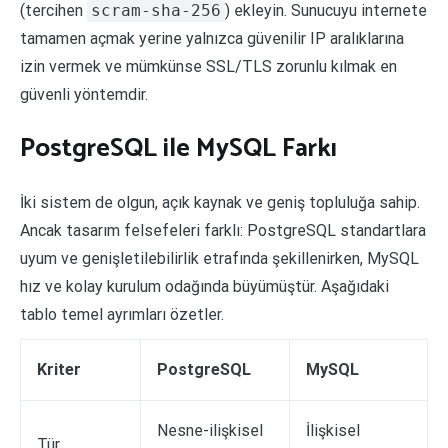
(tercihen
scram-sha-256
) ekleyin. Sunucuyu internete
tamamen açmak yerine yalnızca güvenilir IP aralıklarına
izin vermek ve mümkünse SSL/TLS zorunlu kılmak en
güvenli yöntemdir.
PostgreSQL ile MySQL Farkı
İki sistem de olgun, açık kaynak ve geniş topluluğa sahip.
Ancak tasarım felsefeleri farklı: PostgreSQL standartlara
uyum ve genişletilebilirlik etrafında şekillenirken, MySQL
hız ve kolay kurulum odağında büyümüştür. Aşağıdaki
tablo temel ayrımları özetler.
Kriter
PostgreSQL
MySQL
Nesne-ilişkisel
İlişkisel
Tür