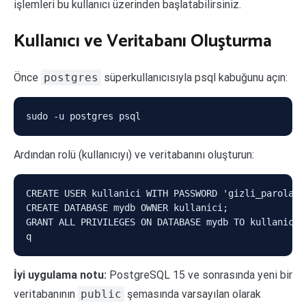
işlemleri bu kullanıcı üzerinden başlatabilirsiniz.
Kullanıcı ve Veritabanı Oluşturma
Önce
postgres
süperkullanıcısıyla psql kabuğunu açın:
sudo -u postgres psql
Ardından rolü (kullanıcıyı) ve veritabanını oluşturun:
CREATE USER kullanici WITH PASSWORD 'gizli_parola';

CREATE DATABASE mydb OWNER kullanici;

GRANT ALL PRIVILEGES ON DATABASE mydb TO kullanici;

q
İyi uygulama notu:
PostgreSQL 15 ve sonrasında yeni bir
veritabanının
public
şemasında varsayılan olarak