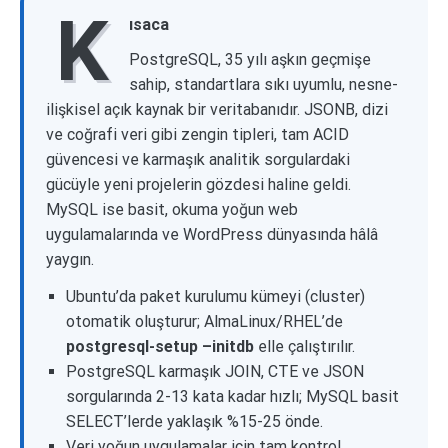
K
ısaca
PostgreSQL, 35 yılı aşkın geçmişe
sahip, standartlara sıkı uyumlu, nesne-
ilişkisel açık kaynak bir veritabanıdır. JSONB, dizi
ve coğrafi veri gibi zengin tipleri, tam ACID
güvencesi ve karmaşık analitik sorgulardaki
gücüyle yeni projelerin gözdesi haline geldi.
MySQL ise basit, okuma yoğun web
uygulamalarında ve WordPress dünyasında hâlâ
yaygın.
Ubuntu’da paket kurulumu kümeyi (cluster)
otomatik oluşturur; AlmaLinux/RHEL’de
postgresql-setup –initdb
elle çalıştırılır.
PostgreSQL karmaşık JOIN, CTE ve JSON
sorgularında 2-13 kata kadar hızlı; MySQL basit
SELECT’lerde yaklaşık %15-25 önde.
Veri yoğun uygulamalar için tam kontrol