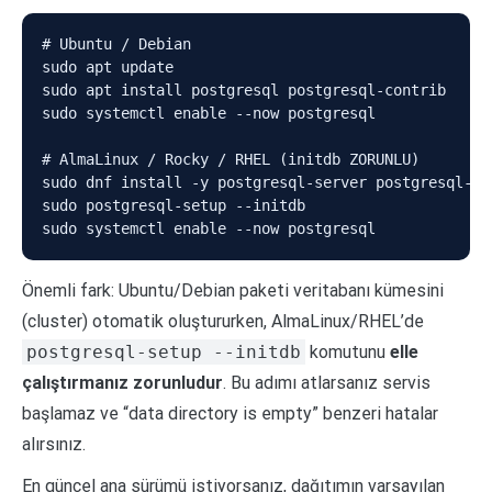
# Ubuntu / Debian

sudo apt update

sudo apt install postgresql postgresql-contrib

sudo systemctl enable --now postgresql

# AlmaLinux / Rocky / RHEL (initdb ZORUNLU)

sudo dnf install -y postgresql-server postgresql-con
sudo postgresql-setup --initdb

sudo systemctl enable --now postgresql
Önemli fark: Ubuntu/Debian paketi veritabanı kümesini
(cluster) otomatik oluştururken, AlmaLinux/RHEL’de
postgresql-setup --initdb
komutunu
elle
çalıştırmanız zorunludur
. Bu adımı atlarsanız servis
başlamaz ve “data directory is empty” benzeri hatalar
alırsınız.
En güncel ana sürümü istiyorsanız, dağıtımın varsayılan