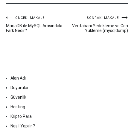
Yazı
ÖNCEKI MAKALE
SONRAKI MAKALE
MariaDB ile MySQL Arasındaki
Veritabanı Yedekleme ve Geri
gezinmesi
Fark Nedir?
Yükleme (mysqldump)
Alan Adı
Duyurular
Güvenlik
Hosting
Kripto Para
Nasıl Yapılır ?