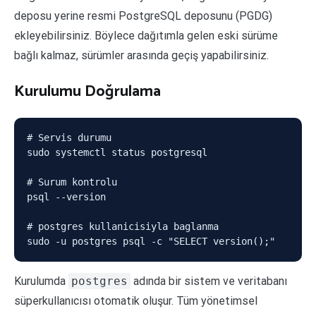
deposu yerine resmi PostgreSQL deposunu (PGDG)
ekleyebilirsiniz. Böylece dağıtımla gelen eski sürüme
bağlı kalmaz, sürümler arasında geçiş yapabilirsiniz.
Kurulumu Doğrulama
# Servis durumu

sudo systemctl status postgresql

# Surum kontrolu

psql --version

# postgres kullanicisiyla baglanma

sudo -u postgres psql -c "SELECT version();"
Kurulumda
postgres
adında bir sistem ve veritabanı
süperkullanıcısı otomatik oluşur. Tüm yönetimsel