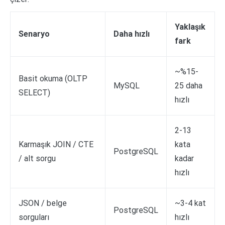
Yaklaşık
Senaryo
Daha hızlı
fark
~%15-
Basit okuma (OLTP
MySQL
25 daha
SELECT)
hızlı
2-13
Karmaşık JOIN / CTE
kata
PostgreSQL
/ alt sorgu
kadar
hızlı
JSON / belge
~3-4 kat
PostgreSQL
sorguları
hızlı