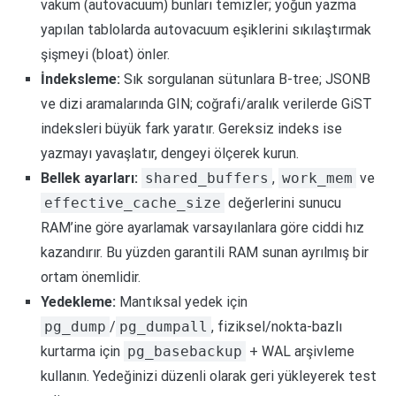
vakum (autovacuum) bunları temizler; yoğun yazma
yapılan tablolarda autovacuum eşiklerini sıkılaştırmak
şişmeyi (bloat) önler.
İndeksleme:
Sık sorgulanan sütunlara B-tree; JSONB
ve dizi aramalarında GIN; coğrafi/aralık verilerde GiST
indeksleri büyük fark yaratır. Gereksiz indeks ise
yazmayı yavaşlatır, dengeyi ölçerek kurun.
Bellek ayarları:
shared_buffers
,
work_mem
ve
effective_cache_size
değerlerini sunucu
RAM’ine göre ayarlamak varsayılanlara göre ciddi hız
kazandırır. Bu yüzden garantili RAM sunan ayrılmış bir
ortam önemlidir.
Yedekleme:
Mantıksal yedek için
pg_dump
/
pg_dumpall
, fiziksel/nokta-bazlı
kurtarma için
pg_basebackup
+ WAL arşivleme
kullanın. Yedeğinizi düzenli olarak geri yükleyerek test