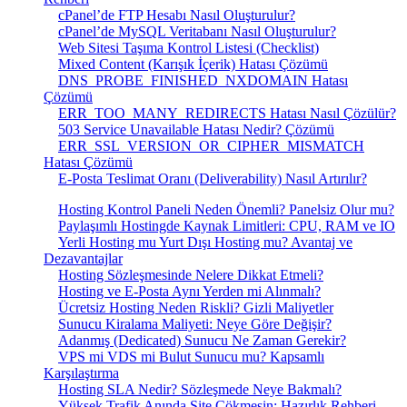
cPanel’de FTP Hesabı Nasıl Oluşturulur?
cPanel’de MySQL Veritabanı Nasıl Oluşturulur?
Web Sitesi Taşıma Kontrol Listesi (Checklist)
Mixed Content (Karışık İçerik) Hatası Çözümü
DNS_PROBE_FINISHED_NXDOMAIN Hatası
Çözümü
ERR_TOO_MANY_REDIRECTS Hatası Nasıl Çözülür?
503 Service Unavailable Hatası Nedir? Çözümü
ERR_SSL_VERSION_OR_CIPHER_MISMATCH
Hatası Çözümü
E-Posta Teslimat Oranı (Deliverability) Nasıl Artırılır?
Hosting Kontrol Paneli Neden Önemli? Panelsiz Olur mu?
Paylaşımlı Hostingde Kaynak Limitleri: CPU, RAM ve IO
Yerli Hosting mu Yurt Dışı Hosting mu? Avantaj ve
Dezavantajlar
Hosting Sözleşmesinde Nelere Dikkat Etmeli?
Hosting ve E-Posta Aynı Yerden mi Alınmalı?
Ücretsiz Hosting Neden Riskli? Gizli Maliyetler
Sunucu Kiralama Maliyeti: Neye Göre Değişir?
Adanmış (Dedicated) Sunucu Ne Zaman Gerekir?
VPS mi VDS mi Bulut Sunucu mu? Kapsamlı
Karşılaştırma
Hosting SLA Nedir? Sözleşmede Neye Bakmalı?
Yüksek Trafik Anında Site Çökmesin: Hazırlık Rehberi