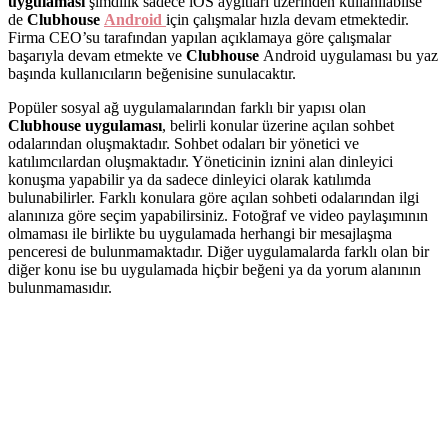
uygulaması
şimdilik sadece iOS aygıtları üzerinden kullanılabilse
de
Clubhouse
Android
için çalışmalar hızla devam etmektedir.
Firma CEO’su tarafından yapılan açıklamaya göre çalışmalar
başarıyla devam etmekte ve
Clubhouse
Android uygulaması bu yaz
başında kullanıcıların beğenisine sunulacaktır.
Popüler sosyal ağ uygulamalarından farklı bir yapısı olan
Clubhouse uygulaması
, belirli konular üzerine açılan sohbet
odalarından oluşmaktadır. Sohbet odaları bir yönetici ve
katılımcılardan oluşmaktadır. Yöneticinin iznini alan dinleyici
konuşma yapabilir ya da sadece dinleyici olarak katılımda
bulunabilirler. Farklı konulara göre açılan sohbeti odalarından ilgi
alanınıza göre seçim yapabilirsiniz. Fotoğraf ve video paylaşımının
olmaması ile birlikte bu uygulamada herhangi bir mesajlaşma
penceresi de bulunmamaktadır. Diğer uygulamalarda farklı olan bir
diğer konu ise bu uygulamada hiçbir beğeni ya da yorum alanının
bulunmamasıdır.