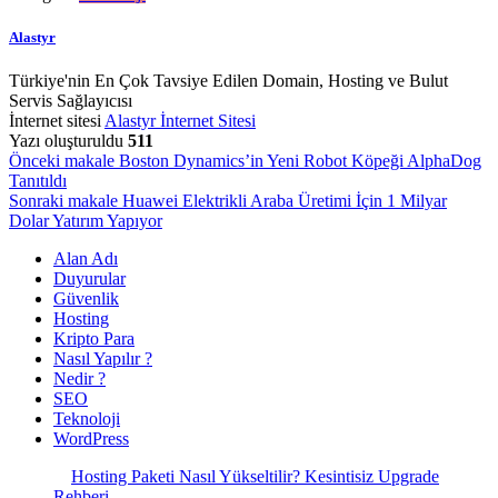
Alastyr
Türkiye'nin En Çok Tavsiye Edilen Domain, Hosting ve Bulut
Servis Sağlayıcısı
İnternet sitesi
Alastyr İnternet Sitesi
Yazı oluşturuldu
511
Yazı
Önceki makale
Boston Dynamics’in Yeni Robot Köpeği AlphaDog
Tanıtıldı
gezinmesi
Sonraki makale
Huawei Elektrikli Araba Üretimi İçin 1 Milyar
Dolar Yatırım Yapıyor
Alan Adı
Duyurular
Güvenlik
Hosting
Kripto Para
Nasıl Yapılır ?
Nedir ?
SEO
Teknoloji
WordPress
Hosting Paketi Nasıl Yükseltilir? Kesintisiz Upgrade
Rehberi