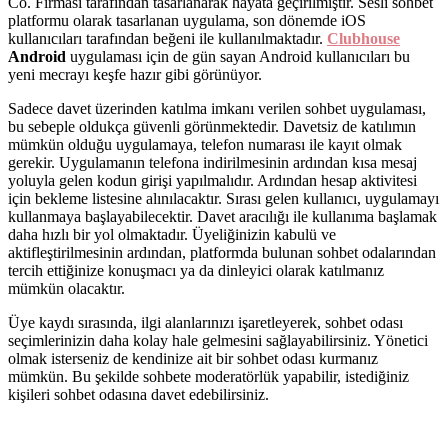
Co. Firması tarafından tasarlanarak hayata geçirilmiştir. Sesli sohbet
platformu olarak tasarlanan uygulama, son dönemde iOS
kullanıcıları tarafından beğeni ile kullanılmaktadır.
Clubhouse
Android
uygulaması için de gün sayan Android kullanıcıları bu
yeni mecrayı keşfe hazır gibi görünüyor.
Sadece davet üzerinden katılma imkanı verilen sohbet uygulaması,
bu sebeple oldukça güvenli görünmektedir. Davetsiz de katılımın
mümkün olduğu uygulamaya, telefon numarası ile kayıt olmak
gerekir. Uygulamanın telefona indirilmesinin ardından kısa mesaj
yoluyla gelen kodun girişi yapılmalıdır. Ardından hesap aktivitesi
için bekleme listesine alınılacaktır. Sırası gelen kullanıcı, uygulamayı
kullanmaya başlayabilecektir. Davet aracılığı ile kullanıma başlamak
daha hızlı bir yol olmaktadır. Üyeliğinizin kabulü ve
aktifleştirilmesinin ardından, platformda bulunan sohbet odalarından
tercih ettiğinize konuşmacı ya da dinleyici olarak katılmanız
mümkün olacaktır.
Üye kaydı sırasında, ilgi alanlarınızı işaretleyerek, sohbet odası
seçimlerinizin daha kolay hale gelmesini sağlayabilirsiniz. Yönetici
olmak isterseniz de kendinize ait bir sohbet odası kurmanız
mümkün. Bu şekilde sohbete moderatörlük yapabilir, istediğiniz
kişileri sohbet odasına davet edebilirsiniz.