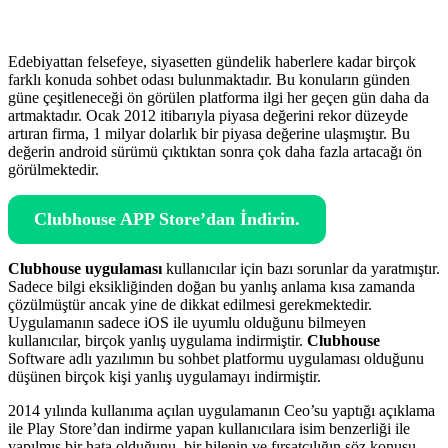
Edebiyattan felsefeye, siyasetten gündelik haberlere kadar birçok
farklı konuda sohbet odası bulunmaktadır. Bu konuların günden
güne çeşitleneceği ön görülen platforma ilgi her geçen gün daha da
artmaktadır. Ocak 2012 itibarıyla piyasa değerini rekor düzeyde
artıran firma, 1 milyar dolarlık bir piyasa değerine ulaşmıştır. Bu
değerin android sürümü çıktıktan sonra çok daha fazla artacağı ön
görülmektedir.
Clubhouse APP Store’dan İndirin.
Clubhouse uygulaması
kullanıcılar için bazı sorunlar da yaratmıştır.
Sadece bilgi eksikliğinden doğan bu yanlış anlama kısa zamanda
çözülmüştür ancak yine de dikkat edilmesi gerekmektedir.
Uygulamanın sadece iOS ile uyumlu olduğunu bilmeyen
kullanıcılar, birçok yanlış uygulama indirmiştir.
Clubhouse
Software adlı yazılımın bu sohbet platformu uygulaması olduğunu
düşünen birçok kişi yanlış uygulamayı indirmiştir.
2014 yılında kullanıma açılan uygulamanın Ceo’su yaptığı açıklama
ile Play Store’dan indirme yapan kullanıcılara isim benzerliği ile
yapılmış bir hata olduğunu, bir hilenin ve fırsatçılığın söz konusu