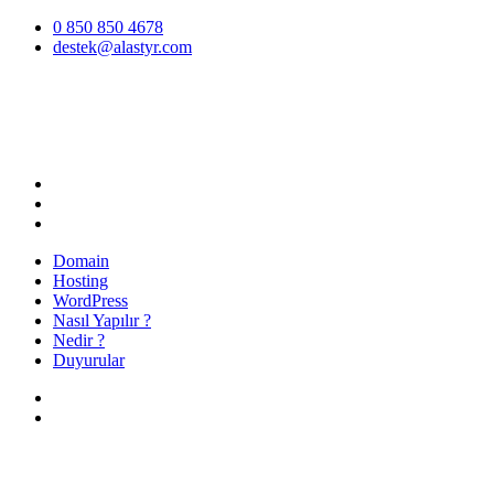
İçeriğe
0 850 850 4678
atla
destek@alastyr.com
Hosting Blog | Alastyr
Domain
Hosting
WordPress
Nasıl Yapılır ?
Nedir ?
Duyurular