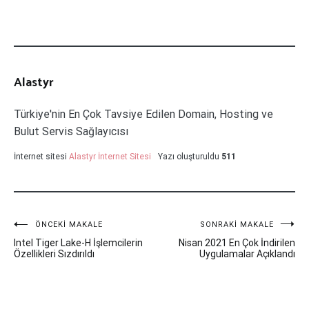
Alastyr
Türkiye'nin En Çok Tavsiye Edilen Domain, Hosting ve
Bulut Servis Sağlayıcısı
İnternet sitesi
Alastyr İnternet Sitesi
Yazı oluşturuldu
511
Yazı
ÖNCEKI MAKALE
SONRAKI MAKALE
Intel Tiger Lake-H İşlemcilerin
Nisan 2021 En Çok İndirilen
gezinmesi
Özellikleri Sızdırıldı
Uygulamalar Açıklandı