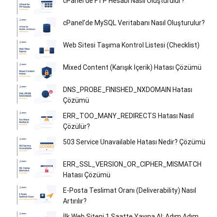
cPanel’de FTP Hesabı Nasıl Oluşturulur?
cPanel’de MySQL Veritabanı Nasıl Oluşturulur?
Web Sitesi Taşıma Kontrol Listesi (Checklist)
Mixed Content (Karışık İçerik) Hatası Çözümü
DNS_PROBE_FINISHED_NXDOMAIN Hatası
Çözümü
ERR_TOO_MANY_REDIRECTS Hatası Nasıl
Çözülür?
503 Service Unavailable Hatası Nedir? Çözümü
ERR_SSL_VERSION_OR_CIPHER_MISMATCH
Hatası Çözümü
E-Posta Teslimat Oranı (Deliverability) Nasıl
Artırılır?
İlk Web Siteni 1 Saatte Yayına Al: Adım Adım