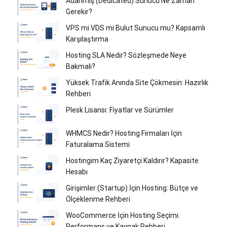
Adanmış (Dedicated) Sunucu Ne Zaman
Gerekir?
VPS mi VDS mi Bulut Sunucu mu? Kapsamlı
Karşılaştırma
Hosting SLA Nedir? Sözleşmede Neye
Bakmalı?
Yüksek Trafik Anında Site Çökmesin: Hazırlık
Rehberi
Plesk Lisansı: Fiyatlar ve Sürümler
WHMCS Nedir? Hosting Firmaları İçin
Faturalama Sistemi
Hostingim Kaç Ziyaretçi Kaldırır? Kapasite
Hesabı
Girişimler (Startup) İçin Hosting: Bütçe ve
Ölçeklenme Rehberi
WooCommerce İçin Hosting Seçimi:
Performans ve Kaynak Rehberi