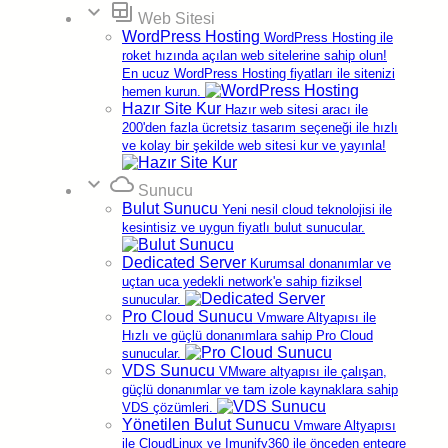
expand_more
backup_table
kullanıcılarımız, iletişim bilgileri (isim, adres, telefon, e-
Web Sitesi
posta adresi vb) gibi istenilen tüm bilgiler belirtmelidir.
WordPress Hosting
WordPress Hosting ile
Bu formda aldığımız iletişim bilgilerini
roket hızında açılan web sitelerine sahip olun!
kullanıcılarımızın işlemleri için alan adı bilgilerinde,
En ucuz WordPress Hosting fiyatları ile sitenizi
acil durumlarda ve faturanızın teslimatında
hemen kurun.
kullanmaktayız. Kullanıcılarımız isteklerine bağlı
Hazır Site Kur
Hazır web sitesi aracı ile
olarak sistemimizden kayıtlarını sildirebilirler. Alınan
200'den fazla ücretsiz tasarım seçeneği ile hızlı
finansal bilgiler satın alınan ürün ve hizmetlerin
ve kolay bir şekilde web sitesi kur ve yayınla!
bedelinin tahsil edilmesinde ve diğer gerek duyulan
durumlarda kullanılacaktır. Kişiye özel bilgiler
expand_more
cloud
Sunucu
kullanıcılarımızın sisteme girişlerinde ve diğer
Bulut Sunucu
Yeni nesil cloud teknolojisi ile
gerektiği durumlarda kişinin kimliğinin
kesintisiz ve uygun fiyatlı bulut sunucular.
doğrulanmasında kullanılacaktır. İstatistiki bilgiler ve
profil bilgileri ayrıca sitemizin içinde de
Dedicated Server
Kurumsal donanımlar ve
toplanmaktadır. Bu bilgileri istenilen tüm durumlarda
uçtan uca yedekli network'e sahip fiziksel
kullanılabilir. Bu bilgiler ziyaretçi hareketlerinin
sunucular.
izlenmesi, kişiye özel içerik sağlanması durumlarında
Pro Cloud Sunucu
Vmware Altyapısı ile
kullanılacaktır.
Hızlı ve güçlü donanımlara sahip Pro Cloud
Sitemiz içerisinde başka sitelere de bağlantılar
sunucular.
VDS Sunucu
bulunmaktadır. www.alastyr.com adlı web sitemiz
VMware altyapısı ile çalışan,
diğer sitelerin gizlilik politikaları ve içeriklerinden
güçlü donanımlar ve tam izole kaynaklara sahip
sorumlu değildir.
VDS çözümleri.
Yönetilen Bulut Sunucu
Vmware Altyapısı
ile CloudLinux ve Imunify360 ile önceden entegre
Güvenlik