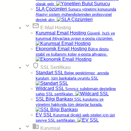
olarak gelir.
SLA Çözümleri
Sunucu yönetimi konusunda
Sitemizde bilgi kaybını, bilginin izin verilmeyen
Alastyr sistem mühendislerinden profesyonel
kullanımını ve izinsiz değiştirilmesini engellemek için
destek alın.
firmamızca uygulanan güvenlik önlemleri
expand_more
email
bulunmaktadır. Bu güvenlik önlemleri şunlardır;
E-Mail Hosting
Kurumsal Email Hosting
Güvenli, hızlı ve
SSL Güvenlik Sertifikası ile kredi kartı tahsilatı
kurumsal ihtiyaçlara uygun e-posta çözümleri.
sayesinde Secure Socket Layer ile şifreli olarak
kredi kartı bilginiz bankamıza iletilir.
Ekonomik Email Hosting
Bütçe dostu,
Kredi kartı numaranız kesinlikle kaydedilmez.
stabil ve kullanımı kolay e-posta altyapısı.
Sadece işlem yaptığınız anda kullanılan kart
numaranızı biz de bilmeyiz. Sadece siz ve
expand_more
shield
SSL Sertifikası
bankamız arasında olan bu işlem bizim sitemiz
Standart SSL
Belge gerektirmez, anında
üzerinden olsa da işlem sırasında kredi kartınız
kurulum, tüm bankalarla uyumlu SSL
sizin ile bankamız arasında bir sırdır.
Wildcard SSL
Sınırsız subdomain desteğine
Çerezler ve Üçüncü Taraf Hizmetleri
sahip SSL sertifikaları.
SSL Bilgi Bankası
SSL kurulumu ve
Sitemizde deneyiminizi iyileştirmek, trafiği analiz
yönetimi hakkında tüm detaylar burada.
etmek ve güvenliği sağlamak için çerezler
kullanılmaktadır. İzin vermeniz hâlinde, çerezler
EV SSL
Kurumsal ölçekli web siteleri için üst
aracılığıyla toplanan bazı veriler sunucuları yurt
seviye SSL sertifikaları.
dışında bulunan üçüncü taraf hizmet sağlayıcılarla
expand_more
domain
(Google Analytics, Google Tag Manager, Google
Kurumsal