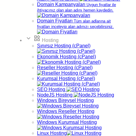
mode_standby
Domain Kampanyaları
Uygun fiyatlar ile
İade Politikası
ihtiyacınız olan alan adını hemen kaydedin.
mode_standby
Satış Ortaklığı
mode_standby
Domain Fiyatları
Tüm alan adlarına ait
Aydınlatma ve Rıza Metni
fiyatları inceleyip alan adınızı seçebilirsiniz.
mode_standby
Bilgi Güvenliği ve Kalite Politikası
expand_more
widgets
Hosting
Gizlilik
Sözleşmesi
Sınırsız Hosting (cPanel)
Ekonomik Hosting (cPanel)
Tanım
Reseller Hosting (cPanel)
Bu gizlilik ilkeleri Alastyr tarafından, alastyr.com'un
gizlilik konusundaki sorumluluklarının tespiti için
Kurumsal Hosting (cPanel)
hazırlanmıştır. Aşağıdaki maddeler alastyr.com web
sitesi üzerindeki bilgi toplama ve dağıtımı işlemlerinin
SEO Hosting
kurallarını içermektedir.
NodeJS Hosting
Windows Bireysel Hosting
IP adresinizi sunucularımızdaki sorunların giderilmesi
ve internet sitemizi yönetmek için kullanacağız. IP
Windows Reseller Hosting
adresiniz, sizi ve alışveriş sepetinizi tanımak ve açık
demografik bilgilerinizin toplanması için
Windows Kurumsal Hosting
kullanılacaktır.
Linux Hosting
Sitemizin müşteri veri tabanına kayıt formunda