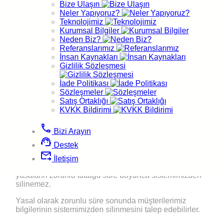
reCAPTCHA, Google Maps ve Meta/Facebook Pixel)
Bize Ulaşın
paylaşılabilir. Çerez tercihlerinizi sitedeki “Çerez
Neler Yapıyoruz?
Ayarları” panelinden yönetebilir, ayrıntılar için Çerez
Teknolojimiz
Politikamızı inceleyebilirsiniz. Kişisel verilerinizin
Kurumsal Bilgiler
işlenmesine dair detay için
KVKK Aydınlatma
Neden Biz?
Metnimize
bakabilirsiniz.
Referanslarımız
İnsan Kaynakları
Düzeltme ve Yenileme
Gizlilik Sözleşmesi
İade Politikası
Kullanıcılarımız tüm bilgilerini dilediğinde güncelleme
Sözleşmeler
hakkına sahiptir.
Satış Ortaklığı
KVKK Bildirimi
Alastyr bu bilgilerin doğruluğunu sağlamak için gerekli
incelemeyi yapabilir.
phone
Bizi Arayın
Bilgilerin Silinmesi
support_agent
Destek
forward_to_inbox
Hizmet alan müşterilerimizin bilgileri, hizmetlerini
İletişim
sonlandırsalar bile yasal zorunluluk sebebi ile
yasaların zorunlu tuttuğu süre boyunca sistemimizden
silinemez.
Yasal olarak zorunlu süre sonunda müşterilerimiz
bilgilerinin sistemimizden silinmesini talep edebilirler.