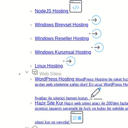
Ücretsiz AntiSpam
Filtresi
NodeJS Hosting
Windows Bireysel Hosting
Windows Reseller Hosting
Windows Kurumsal Hosting
Linux Hosting
expand_more
backup_table
Web Sitesi
WordPress Hosting
WordPress Hosting ile roket hı
açılan web sitelerine sahip olun! En ucuz WordPress Ho
fiyatları ile sitenizi hemen kurun.
Hazır Site Kur
Hazır web sitesi aracı ile 200'den fazla
ücretsiz tasarım seçeneği ile hızlı ve kolay bir şekilde 
Yasalara Uygun
TR Lokasyon
sitesi kur ve yayınla!