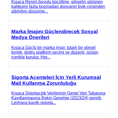
Kısaca Resim boyutu küçültme, görselin görünen
kalitesini fazla bozmadan dosyanın byte cinsinden
ağırlığını düşürme...
Marka İmajını Güçlendirecek Sosyal
Medya Önerileri
Kısaca Güçlü bir marka imajı; tutarlı bir görsel
kimlik, doğru platform seçimi ve düzenli, özgün
içerikle kurulur. Her...
Sigorta Acenteleri İçin Yerli Kurumsal
Mail Kullanma Zorunluluğu
Kısaca Sigortacılık Verilerinin Genel Veri Tabanına
Kayıtlanmasına İlişkin Genelge (2023/24) gereği,
Levhaya kayıtlı sigorta...