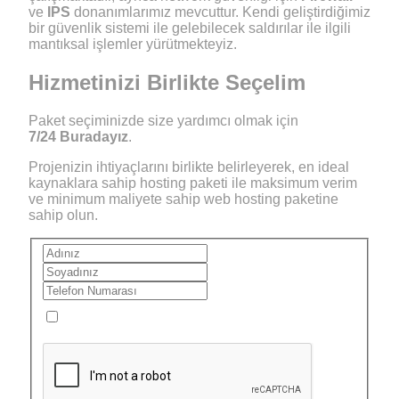
ve
IPS
donanımlarımız mevcuttur. Kendi geliştirdiğimiz
bir güvenlik sistemi ile gelebilecek saldırılar ile ilgili
mantıksal işlemler yürütmekteyiz.
Hizmetinizi
Birlikte Seçelim
Paket seçiminizde size yardımcı olmak için
7/24 Buradayız
.
Projenizin ihtiyaçlarını birlikte belirleyerek, en ideal
kaynaklara sahip hosting paketi ile maksimum verim
ve minimum maliyete sahip web hosting paketine
sahip olun.
Aydınlatma - Rıza Metnini
ve
Gizlilik Politikasını
okudum ve
anladım.