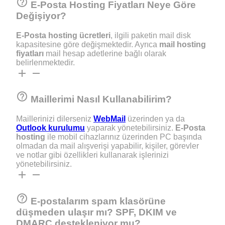
help_outline
E-Posta Hosting Fiyatları Neye Göre
Değişiyor?
E-Posta hosting ücretleri
, ilgili paketin mail disk
kapasitesine göre değişmektedir. Ayrıca
mail hosting
fiyatları
mail hesap adetlerine bağlı olarak
belirlenmektedir.
add
remove
help_outline
Maillerimi Nasıl Kullanabilirim?
Maillerinizi dilerseniz
WebMail
üzerinden ya da
Outlook kurulumu
yaparak yönetebilirsiniz.
E-Posta
hosting
ile mobil cihazlarınız üzerinden PC başında
olmadan da mail alışverişi yapabilir, kişiler, görevler
ve notlar gibi özellikleri kullanarak işlerinizi
yönetebilirsiniz.
add
remove
help_outline
E-postalarım spam klasörüne
düşmeden ulaşır mı? SPF, DKIM ve
DMARC destekleniyor mu?