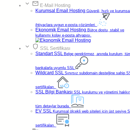
expand_more
email
E-Mail Hosting
Standart Fiyat:
₺91,
35
/ay
Kurumsal Email Hosting
Güvenli, hızlı ve kurumsa
shopping_cart
ihtiyaçlara uygun e-posta çözümleri.
Satın Al
Ekonomik Email Hosting
Bütçe dostu, stabil ve
Yenileme Fiyatları
kullanımı kolay e-posta altyapısı.
Genel Özellikler
expand_more
shield
SSL Sertifikası
1
E-posta
Standart SSL
Belge gerektirmez, anında kurulum, tü
5GB
SSD Storage
Limitsiz
Trafik
SMTP & POP3 & IMAP
bankalarla uyumlu SSL
Gelişmiş
Takvim
Wildcard SSL
Sınırsız subdomain desteğine sahip S
Ücretsiz
Taşıma
Güvenlik
sertifikaları.
SSL Bilgi Bankası
SSL kurulumu ve yönetimi hakkı
AntiSpam
Antivirüs
IP
Firewall
tüm detaylar burada.
EV SSL
Kurumsal ölçekli web siteleri için üst seviye 
build_circle
Detaylı Özellikler
Standart
sertifikaları.
%10