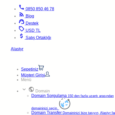
Sertifikalı Altyapı
✓
Şeffaf Yenileme
Sürpriz Fatura Yok
phone
0850 850 46 78
rss_feed
Blog
Ekonomik Mail
support_agent
Destek
sell
Anasayfa
>
Hosting
>
Ekonomik Mail Hosting
USD
TL
Ekonomik Mail
ile tüm e-posta süreçlerinizi kolayca
attach_money
yönetin. Yüksek disk alanı ve otomatik yedekleme ile
Satış Ortaklığı
bireysel ve şirket e-postalarınız güvende.
Alastyr
Sepetiniz
Müşteri Girişi
Menü
expand_more
public
Domain
Domain Sorgulama
150 den fazla uzantı arasından
domaininizi seçin.
Domain Transfer
Domaininizi bize taşıyın, Alastyr fa