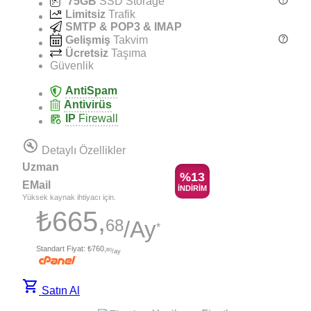
75GB
SSD Storage
Limitsiz
Trafik
SMTP & POP3 & IMAP
Gelişmiş
Takvim
Ücretsiz
Taşıma
Güvenlik
AntiSpam
Antivirüs
IP
Firewall
build_circle
Detaylı Özellikler
Uzman
%13
EMail
İNDİRİM
Yüksek kaynak ihtiyacı için.
₺665,
68
/Ay
*
Standart Fiyat:
₺760,
80
/ay
shopping_cart
Satın Al