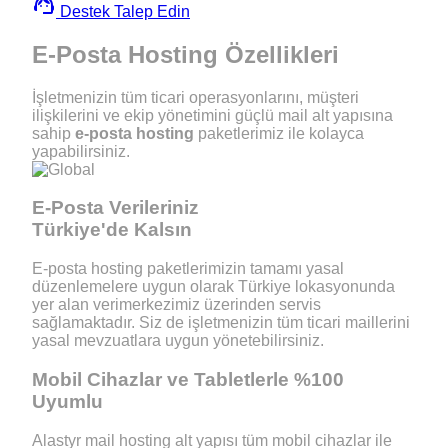
support_agent
Destek Talep Edin
E-Posta Hosting
Özellikleri
İşletmenizin tüm ticari operasyonlarını, müşteri
ilişkilerini ve ekip yönetimini güçlü mail alt yapısına
sahip
e-posta hosting
paketlerimiz ile kolayca
yapabilirsiniz.
E-Posta Verileriniz
Türkiye'de Kalsın
E-posta hosting paketlerimizin tamamı yasal
düzenlemelere uygun olarak Türkiye lokasyonunda
yer alan verimerkezimiz üzerinden servis
sağlamaktadır. Siz de işletmenizin tüm ticari maillerini
yasal mevzuatlara uygun yönetebilirsiniz.
Mobil Cihazlar ve
Tabletlerle %100
Uyumlu
Alastyr mail hosting alt yapısı tüm mobil cihazlar ile