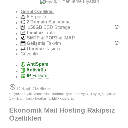
Yenileme Fiyatları
Genel Özellikler
5
E-posta
2 Domain
Barındırma
150GB
SSD Storage
Limitsiz
Trafik
SMTP & POP3 & IMAP
Gelişmiş
Takvim
Ücretsiz
Taşıma
Güvenlik
AntiSpam
Antivirüs
IP
Firewall
build_circle
Detaylı Özellikler
* Fiyatlar 1 yıllık alımlardaki indirimli fiyatlardır. Aylık, 3 aylık, 6 aylık ve
1 yıllık alımlarda
fiyatlar farklılık gösterir.
Ekonomik Mail Hosting
Rakipsiz
Özellikleri