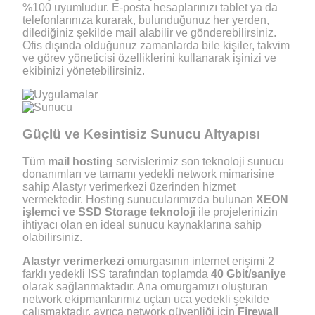
%100 uyumludur. E-posta hesaplarınızı tablet ya da
telefonlarınıza kurarak, bulunduğunuz her yerden,
dilediğiniz şekilde mail alabilir ve gönderebilirsiniz.
Ofis dışında olduğunuz zamanlarda bile kişiler, takvim
ve görev yöneticisi özelliklerini kullanarak işinizi ve
ekibinizi yönetebilirsiniz.
Güçlü ve Kesintisiz
Sunucu Altyapısı
Tüm
mail hosting
servislerimiz son teknoloji sunucu
donanımları ve tamamı yedekli network mimarisine
sahip Alastyr verimerkezi üzerinden hizmet
vermektedir. Hosting sunucularımızda bulunan
XEON
işlemci ve SSD Storage teknoloji
ile projelerinizin
ihtiyacı olan en ideal sunucu kaynaklarına sahip
olabilirsiniz.
Alastyr verimerkezi
omurgasının internet erişimi 2
farklı yedekli ISS tarafından toplamda
40 Gbit/saniye
olarak sağlanmaktadır. Ana omurgamızı oluşturan
network ekipmanlarımız uçtan uca yedekli şekilde
çalışmaktadır, ayrıca network güvenliği için
Firewall