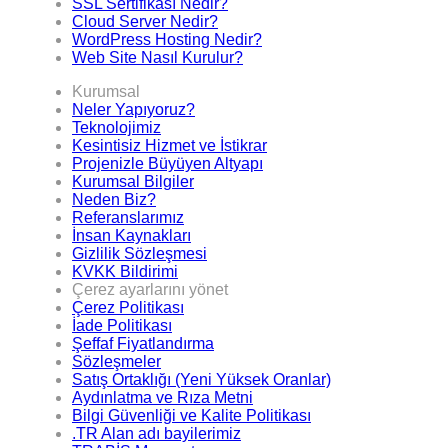
SSL Sertifikası Nedir?
Cloud Server Nedir?
WordPress Hosting Nedir?
Web Site Nasıl Kurulur?
Kurumsal
Neler Yapıyoruz?
Teknolojimiz
Kesintisiz Hizmet ve İstikrar
Projenizle Büyüyen Altyapı
Kurumsal Bilgiler
Neden Biz?
Referanslarımız
İnsan Kaynakları
Gizlilik Sözleşmesi
KVKK Bildirimi
Çerez ayarlarını yönet
Çerez Politikası
İade Politikası
Şeffaf Fiyatlandırma
Sözleşmeler
Satış Ortaklığı (Yeni Yüksek Oranlar)
Aydınlatma ve Rıza Metni
Bilgi Güvenliği ve Kalite Politikası
.TR Alan adı bayilerimiz