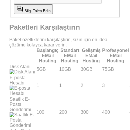
question_answer
Bilgi Talep Edin
Paketleri
Karşılaştırın
Paket özelliklerini karşılaştırın, sizin için en ideal
çözüme kolayca karar verin.
Başlangıç
Standart
Gelişmiş
Profesyonel
EMail
EMail
EMail
EMail
Hosting
Hosting
Hosting
Hosting
Disk Alanı
5GB
10GB
30GB
75GB
E-posta
Hesabı
1
1
2
3
Saatlik E-
Posta
Gönderimi
100
200
300
400