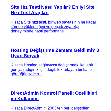
Site Hız Testi Nasıl Yapılır? En İyi Site
Hızı Test Araçları
Kısaca Site hızı testi, bir web sayfasının ne kadar
sürede yüklendiğini ve gerçek ziyaretçi
deneyiminde nasıl performans...
Hosting Değiştirme Zamanı Geldi mi? 8
Uyarı Sinyali
Kısaca Hosting sağlayıcısı değiştirmek, kötü bir
gün yaşadığınız için değil, tekrarlayan bir kalıp
gördüğünüz için...
DirectAdmin Kontrol Paneli: Özellikleri
ve Kullanımı
Kısaca DirectAdmin, 2003'ten beri geliştirilen,