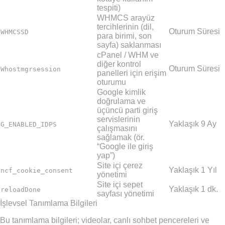
tespiti)
WHMCS arayüz
tercihlerinin (dil,
Oturum Süresi
WHMCSSD
para birimi, son
sayfa) saklanması
cPanel / WHM ve
diğer kontrol
Oturum Süresi
Whostmgrsession
panelleri için erişim
oturumu
Google kimlik
doğrulama ve
üçüncü parti giriş
servislerinin
Yaklaşık 9 Ay
G_ENABLED_IDPS
çalışmasını
sağlamak (ör.
“Google ile giriş
yap”)
Site içi çerez
Yaklaşık 1 Yıl
ncf_cookie_consent
yönetimi
Site içi sepet
Yaklaşık 1 dk.
reloadDone
sayfası yönetimi
İşlevsel Tanımlama Bilgileri
Bu tanımlama bilgileri; videolar, canlı sohbet pencereleri ve