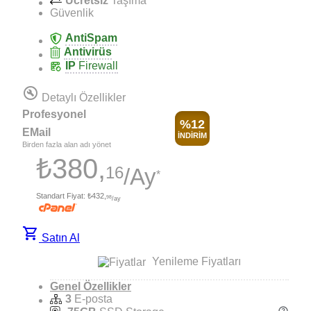
Ücretsiz
Taşıma
Güvenlik
AntiSpam
Antivirüs
IP
Firewall
build_circle
Detaylı Özellikler
Profesyonel
%12
EMail
İNDİRİM
Birden fazla alan adı yönet
₺380,
16
/Ay
*
Standart Fiyat:
₺432,
98
/ay
shopping_cart
Satın Al
Yenileme Fiyatları
Genel Özellikler
3
E-posta