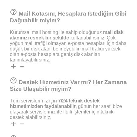
help_outline
Mail Kotasını, Hesaplara İstediğim Gibi
Dağıtabilir miyim?
Kurumsal mail hosting ile sahip olduğunuz
mail disk
alanınızı esnek bir şekilde
kullanabilirsiniz. Çok
yoğun mail trafiği olmayan e-posta hesapları için daha
düşük bir disk alanı belirleyebilir, mail trafiği yüksek
olan e-posta hesaplara geniş disk alanları
tanımlayabilirsiniz.
add
remove
help_outline
Destek Hizmetiniz Var mı? Her Zamana
Size Ulaşabilir miyim?
Tüm servislerimiz için
7/24 teknik destek
hizmetimizden faydalanabilir
, günün her saati bize
ulaşarak servisleriniz ile ilgili işlemler için teknik
destek alabilirsiniz.
add
remove