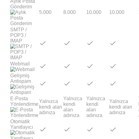
Aylık Posta
Gönderim
5.000
8.000
10.000
10.000
SMTP /
POP3 /
IMAP
check
check
check
check
Webmail
check
check
check
check
Gelişmiş
Antispam
check
check
check
check
E-Posta
Yalnızca
Yalnızca
Yalnızca
Yalnızca
Yönlendirme
kendi
kendi
kendi alan
kendi alan
alan
alan
adınıza
adınıza
adınıza
adınıza
Otomatik
Yanıtlayıcı
check
check
check
check