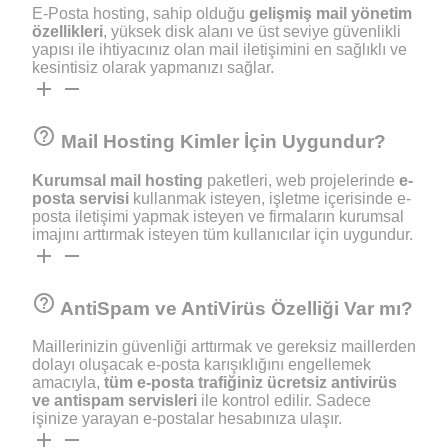
E-Posta hosting, sahip olduğu
gelişmiş mail yönetim
özellikleri
, yüksek disk alanı ve üst seviye güvenlikli
yapısı ile ihtiyacınız olan mail iletişimini en sağlıklı ve
kesintisiz olarak yapmanızı sağlar.
add
remove
help_outline
Mail Hosting Kimler İçin Uygundur?
Kurumsal mail hosting
paketleri, web projelerinde
e-
posta servisi
kullanmak isteyen, işletme içerisinde e-
posta iletişimi yapmak isteyen ve firmaların kurumsal
imajını arttırmak isteyen tüm kullanıcılar için uygundur.
add
remove
help_outline
AntiSpam ve AntiVirüs Özelliği Var mı?
Maillerinizin güvenliği arttırmak ve gereksiz maillerden
dolayı oluşacak e-posta karışıklığını engellemek
amacıyla,
tüm e-posta trafiğiniz ücretsiz antivirüs
ve antispam servisleri
ile kontrol edilir. Sadece
işinize yarayan e-postalar hesabınıza ulaşır.
add
remove