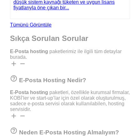
düşük sistem kaynağı tüketen ve uygun lisans
fiyatlarıyla öne çıkan bir...
Tümünü Görüntüle
Sıkça
Sorulan Sorular
E-Posta hosting
paketlerimiz ile ilgili tüm detaylar
burada.
add
remove
help_outline
E-Posta Hosting Nedir?
E-Posta hosting
paketleri, özellikle kurumsal firmalar,
KOBİ’ler ve start-up’lar için özel olarak oluşturulmuş,
sadece e-posta servisi olarak kullanılabilen, hosting
servisidir.
add
remove
help_outline
Neden E-Posta Hosting Almalıyım?