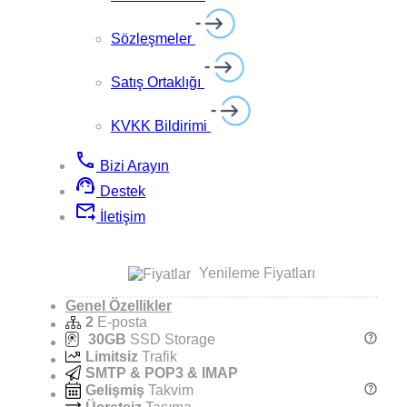
build_circle
Detaylı Özellikler
Sözleşmeler
En Popüler
Gelişmiş
Satış Ortaklığı
%10
EMail
İNDİRİM
En çok satılan güçlü paket.
KVKK Bildirimi
₺207,
25
/Ay
phone
*
Bizi Arayın
support_agent
Standart Fiyat:
₺230,
Destek
29
/ay
forward_to_inbox
İletişim
shopping_cart
Satın Al
Yenileme Fiyatları
Genel Özellikler
2
E-posta
30GB
SSD Storage
Limitsiz
Trafik
SMTP & POP3 & IMAP
Gelişmiş
Takvim