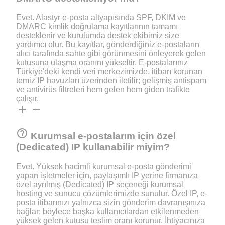
Evet. Alastyr e-posta altyapısında SPF, DKIM ve
DMARC kimlik doğrulama kayıtlarının tamamı
desteklenir ve kurulumda destek ekibimiz size
yardımcı olur. Bu kayıtlar, gönderdiğiniz e-postaların
alıcı tarafında sahte gibi görünmesini önleyerek gelen
kutusuna ulaşma oranını yükseltir. E-postalarınız
Türkiye'deki kendi veri merkezimizde, itibarı korunan
temiz IP havuzları üzerinden iletilir; gelişmiş antispam
ve antivirüs filtreleri hem gelen hem giden trafikte
çalışır.
add
remove
help_outline
Kurumsal e-postalarım için özel
(Dedicated) IP kullanabilir miyim?
Evet. Yüksek hacimli kurumsal e-posta gönderimi
yapan işletmeler için, paylaşımlı IP yerine firmanıza
özel ayrılmış (Dedicated) IP seçeneği kurumsal
hosting ve sunucu çözümlerimizde sunulur. Özel IP, e-
posta itibarınızı yalnızca sizin gönderim davranışınıza
bağlar; böylece başka kullanıcılardan etkilenmeden
yüksek gelen kutusu teslim oranı korunur. İhtiyacınıza