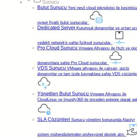
expand_more
cloud
Sunucu
Bulut Sunucu
Yeni nesil cloud teknolojisi ile kesintisi
uygun fiyatlı bulut sunucular.
Dedicated Server
Kurumsal donanımlar ve uçtan uc
yedekli network'e sahip fiziksel sunucular.
Pro Cloud Sunucu
Vmware Altyapısı ile Hızlı ve gü
donanımlara sahip Pro Cloud sunucular.
VDS Sunucu
VMware altyapısı ile çalışan, güçlü
donanımlar ve tam izole kaynaklara sahip VDS çözümler
Yönetilen Bulut Sunucu
Vmware Altyapısı ile
Ücretsiz WebMail
Erişimi
CloudLinux ve Imunify360 ile önceden entegre olarak geli
Başlangıç
%10
EMail
İNDİRİM
SLA Çözümleri
Sunucu yönetimi konusunda Alastyr
Anında profesyonel e-posta.
₺82,
15
/Ay
sistem mühendislerinden profesyonel destek alın.
*