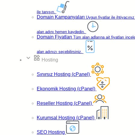
ile tanışın.
Domain Kampanyaları
Uygun fiyatlar ile ihtiyacınız
Yüksek Mail
Disk Alanı
alan adını hemen kaydedin.
Domain Fiyatları
Tüm alan adlarına ait fiyatları incel
alan adınızı seçebilirsiniz.
expand_more
widgets
Hosting
Sınırsız Hosting (cPanel)
Ekonomik Hosting (cPanel)
Reseller Hosting (cPanel)
Kurumsal Hosting (cPanel)
SEO Hosting