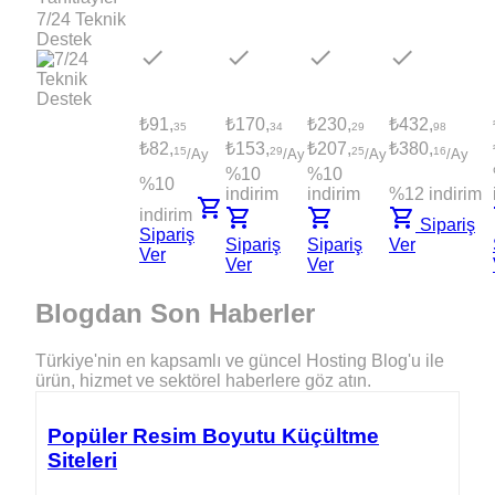
7/24 Teknik
Destek
done
done
done
done
₺91,
₺170,
₺230,
₺432,
35
34
29
98
₺82,
₺153,
₺207,
₺380,
15
29
25
16
/Ay
/Ay
/Ay
/Ay
%10
%10
%10
indirim
indirim
%12 indirim
shopping_cart
shopping_cart
shopping_cart
shopping_cart
s
indirim
Sipariş
Sipariş
Sipariş
Sipariş
Ver
Ver
Ver
Ver
Blogdan
Son Haberler
Türkiye'nin en kapsamlı ve güncel Hosting Blog'u ile
ürün, hizmet ve sektörel haberlere göz atın.
Popüler Resim Boyutu Küçültme
Siteleri