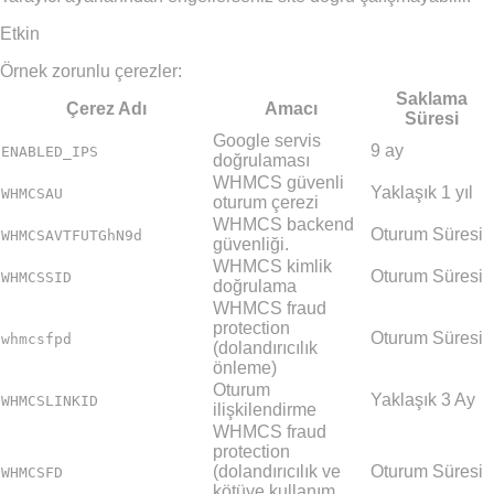
Etkin
Örnek zorunlu çerezler:
Saklama
Çerez Adı
Amacı
Süresi
Google servis
9 ay
ENABLED_IPS
doğrulaması
WHMCS güvenli
Yaklaşık 1 yıl
WHMCSAU
oturum çerezi
WHMCS backend
Oturum Süresi
WHMCSAVTFUTGhN9d
güvenliği.
WHMCS kimlik
Oturum Süresi
WHMCSSID
doğrulama
WHMCS fraud
protection
Oturum Süresi
whmcsfpd
(dolandırıcılık
önleme)
Oturum
Yaklaşık 3 Ay
WHMCSLINKID
ilişkilendirme
WHMCS fraud
protection
(dolandırıcılık ve
Oturum Süresi
WHMCSFD
kötüye kullanım