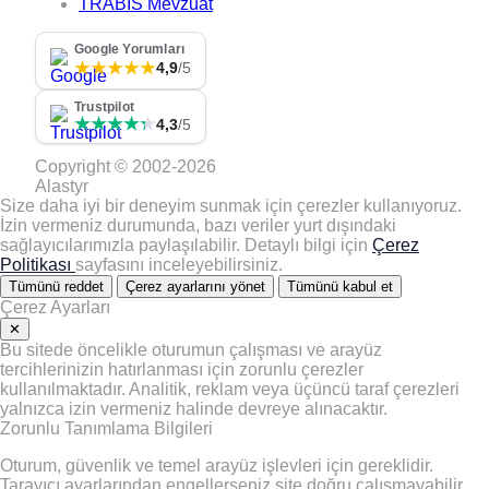
TRABİS Mevzuat
Google Yorumları
★★★★★
4,9
/5
Trustpilot
★★★★★
★★★★★
4,3
/5
Copyright © 2002-2026
Alastyr
Size daha iyi bir deneyim sunmak için çerezler kullanıyoruz.
İzin vermeniz durumunda, bazı veriler yurt dışındaki
sağlayıcılarımızla paylaşılabilir. Detaylı bilgi için
Çerez
Politikası
sayfasını inceleyebilirsiniz.
Tümünü reddet
Çerez ayarlarını yönet
Tümünü kabul et
Çerez Ayarları
✕
Bu sitede öncelikle oturumun çalışması ve arayüz
tercihlerinizin hatırlanması için zorunlu çerezler
kullanılmaktadır. Analitik, reklam veya üçüncü taraf çerezleri
yalnızca izin vermeniz halinde devreye alınacaktır.
Zorunlu Tanımlama Bilgileri
Oturum, güvenlik ve temel arayüz işlevleri için gereklidir.
Tarayıcı ayarlarından engellerseniz site doğru çalışmayabilir.