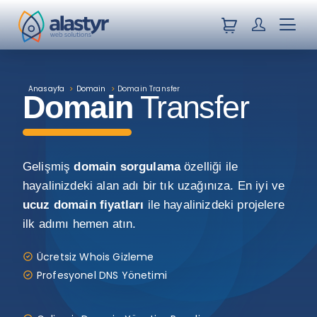
Sepetiniz
Müşteri Giri
Menü
Anasayfa
>
Domain
>
Domain Transfer
Domain
Transfer
Gelişmiş
domain sorgulama
özelliği ile
hayalinizdeki alan adı bir tık uzağınıza. En iyi ve
ucuz domain fiyatları
ile hayalinizdeki projelere
ilk adımı hemen atın.
Ücretsiz Whois Gizleme
Profesyonel DNS Yönetimi