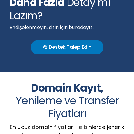
Daha Fazla
Detay mı
Lazım?
Endişelenmeyin, sizin için buradayız.
Destek Talep Edin
support_agent
Domain Kayıt,
Yenileme ve Transfer
Fiyatları
En ucuz domain fiyatları ile binlerce jenerik