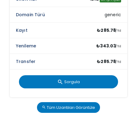
generic
₺285.78
/Yıl
₺343.03
/Yıl
₺285.78
/Yıl
Sorgula
search
Tüm Uzantıları Görüntüle
search