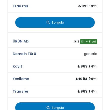
₺1191.80
/Yıl
Sorgula
search
.biz
En İyi Fiyat
generic
₺963.74
/Yıl
₺1094.94
/Yıl
₺963.74
/Yıl
Sorgula
search