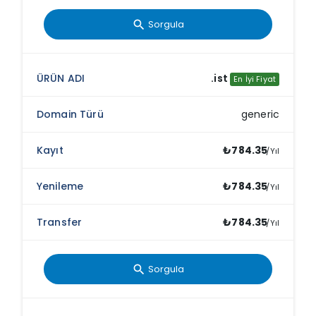
Sorgula
search
.ist
En İyi Fiyat
generic
₺784.35
/Yıl
₺784.35
/Yıl
₺784.35
/Yıl
Sorgula
search