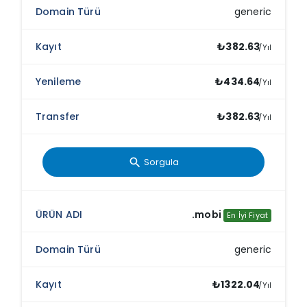
generic
₺382.63
/Yıl
₺434.64
/Yıl
₺382.63
/Yıl
Sorgula
search
.mobi
En İyi Fiyat
generic
₺1322.04
/Yıl