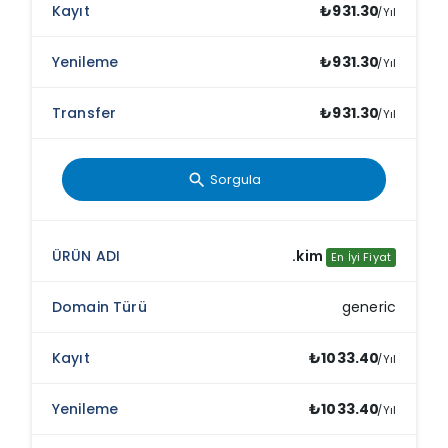
₺931.30
/Yıl
₺931.30
/Yıl
₺931.30
/Yıl
Sorgula
search
.kim
En İyi Fiyat
generic
₺1033.40
/Yıl
₺1033.40
/Yıl