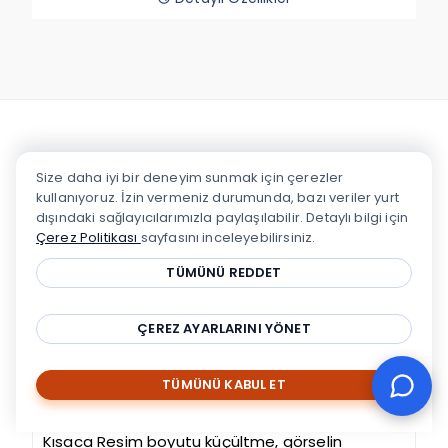
Blogdan
Son Haberler
Size daha iyi bir deneyim sunmak için çerezler
kullanıyoruz. İzin vermeniz durumunda, bazı veriler yurt
dışındaki sağlayıcılarımızla paylaşılabilir. Detaylı bilgi için
Türkiye'nin en kapsamlı ve güncel Hosting
Çerez Politikası
sayfasını inceleyebilirsiniz.
Blog'u ile ürün, hizmet ve sektörel
TÜMÜNÜ REDDET
haberlere göz atın.
ÇEREZ AYARLARINI YÖNET
TÜMÜNÜ KABUL ET
Popüler Resim Boyutu Küçültme Siteleri
Kısaca Resim boyutu küçültme, görselin