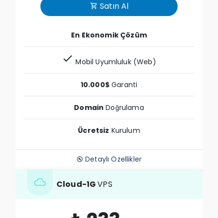
Satın Al
shopping_cart
En Ekonomik Çözüm
check
Mobil Uyumluluk (Web)
10.000$
Garanti
Domain
Doğrulama
Ücretsiz
Kurulum
Detaylı Özellikler
build_circle
cloud
Cloud-1G
VPS