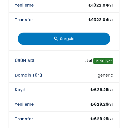
₺1322.04
/Yıl
₺1322.04
/Yıl
Sorgula
search
.tel
En İyi Fiyat
generic
₺629.29
/Yıl
₺629.29
/Yıl
₺629.29
/Yıl