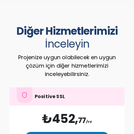
Diğer Hizmetlerimizi
İnceleyin
Projenize uygun olabilecek en uygun
çözüm için diğer hizmetlerimizi
inceleyebilirsiniz.
shield
Positive SSL
₺452,
77
/Yıl