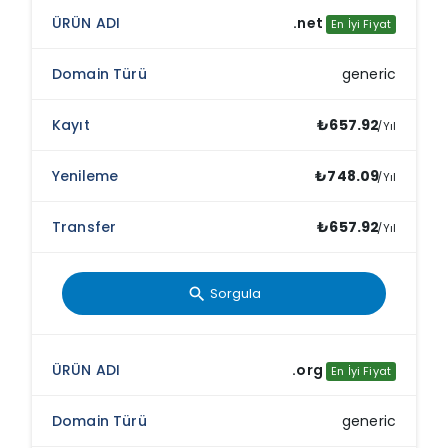
.net
En İyi Fiyat
generic
₺657.92
/Yıl
₺748.09
/Yıl
₺657.92
/Yıl
Sorgula
search
.org
En İyi Fiyat
generic