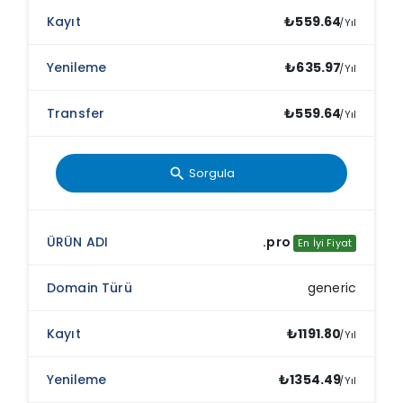
₺559.64
/Yıl
₺635.97
/Yıl
₺559.64
/Yıl
Sorgula
search
.pro
En İyi Fiyat
generic
₺1191.80
/Yıl
₺1354.49
/Yıl