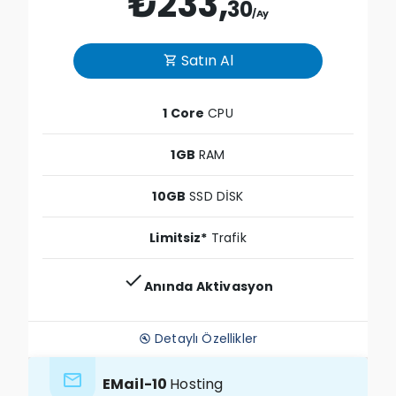
₺233,
30
/Ay
Satın Al
shopping_cart
1 Core
CPU
1GB
RAM
10GB
SSD DİSK
Limitsiz*
Trafik
check
Anında Aktivasyon
Detaylı Özellikler
build_circle
email
EMail-10
Hosting