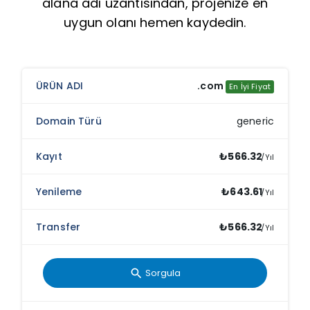
alana adı uzantısından, projenize en
uygun olanı hemen kaydedin.
Uzantı
Domain Türü
Kayıt
.com
En İyi Fiyat
generic
₺566.32
/Yıl
₺643.61
/Yıl
₺566.32
/Yıl
Sorgula
search