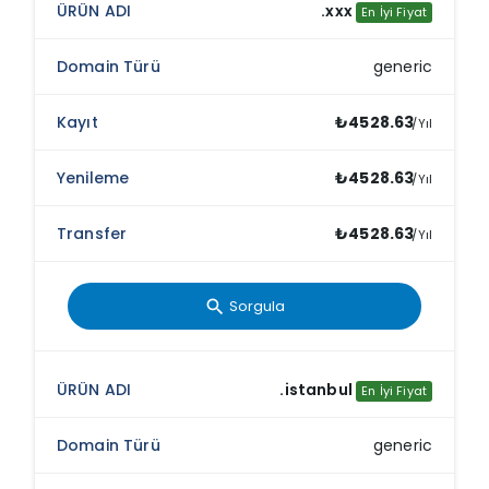
.xxx
En İyi Fiyat
generic
₺4528.63
/Yıl
₺4528.63
/Yıl
₺4528.63
/Yıl
Sorgula
search
.istanbul
En İyi Fiyat
generic