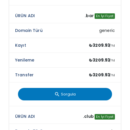
.bar
En İyi Fiyat
generic
₺3209.93
/Yıl
₺3209.93
/Yıl
₺3209.93
/Yıl
Sorgula
search
.club
En İyi Fiyat