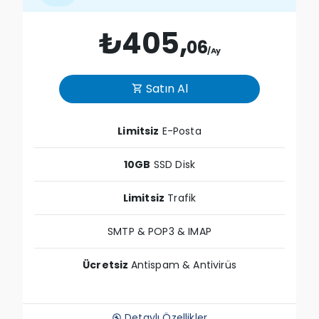
₺405,
06
/Ay
Satın Al
shopping_cart
Limitsiz
E-Posta
10GB
SSD Disk
Limitsiz
Trafik
SMTP & POP3 & IMAP
Ücretsiz
Antispam & Antivirüs
Detaylı Özellikler
build_circle