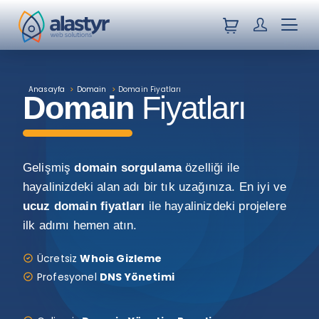
Sepetiniz
Müşteri Giri
Menü
Anasayfa
>
Domain
>
Domain Fiyatları
Domain
Fiyatları
Gelişmiş
domain sorgulama
özelliği ile
hayalinizdeki alan adı bir tık uzağınıza. En iyi ve
ucuz domain fiyatları
ile hayalinizdeki projelere
ilk adımı hemen atın.
Ücretsiz
Whois Gizleme
Profesyonel
DNS Yönetimi