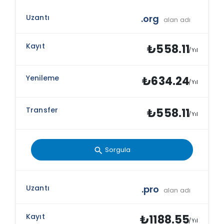
.org
alan adı
₺558.11
/Yıl
₺634.24
/Yıl
₺558.11
/Yıl
Sorgula
search
.pro
alan adı
₺1188.55
/Yıl