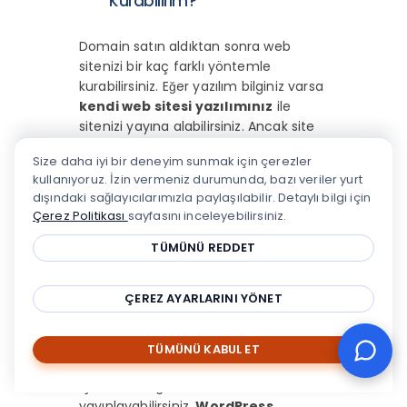
Kurabilirim?
Domain satın aldıktan sonra web
sitenizi bir kaç farklı yöntemle
kurabilirsiniz. Eğer yazılım bilginiz varsa
kendi web sitesi yazılımınız
ile
sitenizi yayına alabilirsiniz. Ancak site
kurmak konusunda
teknik bilginiz
Size daha iyi bir deneyim sunmak için çerezler
yoksa
ya da yazılım ekibine yetecek
kullanıyoruz. İzin vermeniz durumunda, bazı veriler yurt
bütçeniz mevcut değilse,
dışındaki sağlayıcılarımızla paylaşılabilir. Detaylı bilgi için
WordPress Hosting
ya da
Hazır
Çerez Politikası
sayfasını inceleyebilirsiniz.
Site Hosting
paketleri ile kendi
sitenizi, hızlı ve kolay bir şekilde yayına
TÜMÜNÜ REDDET
alabilirsiniz.
WordPress Hosting
paketlerinde yer alan “
Tek Tıkla
ÇEREZ AYARLARINI YÖNET
Kurulum
” özelliği sayesinde, sadece
bir kaç dakika içinde hiç bir teknik
detay ile uğraşmadan sitenizi
TÜMÜNÜ KABUL ET
kurabilir, WordPress Panel üzerinden,
içeriklerinizi girerek sitenizi
yayınlayabilirsiniz.
WordPress