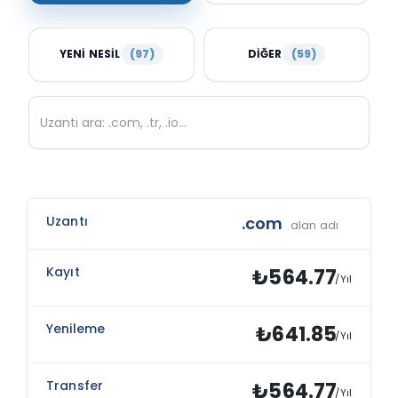
YENI NESIL
(97)
DIĞER
(59)
Uzantı
Kayıt
Yenileme
T
.com
alan adı
₺564.77
/Yıl
₺641.85
/Yıl
₺564.77
/Yıl