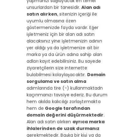
yapmanızı sağlayacak en temel
unsurlardan bir tanesidir.
Alan adı
satın alırken
, sitenizin içeriği ile
uyumlu olmasına özen
göstermenizde fayda vardır. Eğer
işletmeniz için bir alan adı satın
alacaksınız yine işletmenizin adının
yer aldığı ya da işletmenize ait bir
marka ya da ürün adına sahip alan
adları kayıt edebilirsiniz. Bu sayede
ziyaretçilerin size internette
bulabilmesi kolaylaşacaktır.
Domain
sorgulama ve satın alma
adımlarında tire (-) kullanmaktadn
kaçınmanızı tavsiye ederiz. Bu durum
hem akılda kalıcılığı zorlaştırmakta
hem de
Google tarafından
domain değerini düşürmektedir
.
Alan adı satın alırken
ayrıca marka
ihlalerinden de uzak durmanız
gerekmektedir. Başka bir kişi ya da