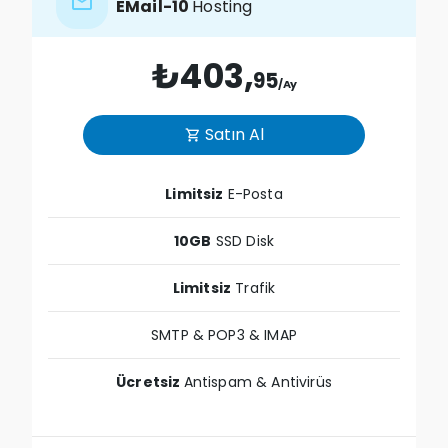
email
EMail-10
Hosting
₺403,
95
/Ay
Satın Al
shopping_cart
Limitsiz
E-Posta
10GB
SSD Disk
Limitsiz
Trafik
SMTP & POP3 & IMAP
Ücretsiz
Antispam & Antivirüs