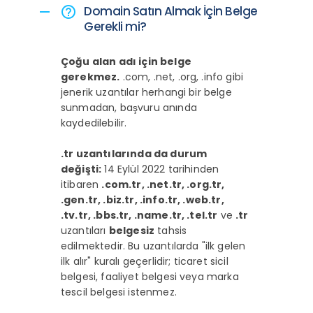
Domain Satın Almak İçin Belge
remove
help_outline
Gerekli mi?
Çoğu alan adı için belge
gerekmez.
.com, .net, .org, .info gibi
jenerik uzantılar herhangi bir belge
sunmadan, başvuru anında
kaydedilebilir.
.tr uzantılarında da durum
değişti:
14 Eylül 2022 tarihinden
itibaren
.com.tr, .net.tr, .org.tr,
.gen.tr, .biz.tr, .info.tr, .web.tr,
.tv.tr, .bbs.tr, .name.tr, .tel.tr
ve
.tr
uzantıları
belgesiz
tahsis
edilmektedir. Bu uzantılarda "ilk gelen
ilk alır" kuralı geçerlidir; ticaret sicil
belgesi, faaliyet belgesi veya marka
tescil belgesi istenmez.