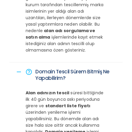
kurum tarafından tescillenmiş marka
isimlerinin yer aldığı alan adı
uzantıları, ilerleyen dönemlerde size
yasal yaptırımlara neden olabilir. Bu
nedenle
alan adı sorgulama ve
satın alma
işlemlerinde kayıt etmek
istediğiniz alan adının tescilli olup
olmamasına özen gösteriniz.
Domain Tescil Sürem Bitmiş Ne
remove
help_outline
Yapabilirim?
Alan adınızın tescil
süresi bittiğinde
ilk 40 gün boyunca askı periyoduna
girere ve
standart liste fiyatı
üzerinden yenileme işlemi
yapabilirsiniz. Bu dönemde alan adı
size hala size aittir ancak kullanıma
kapalıdır.
Domain yenileme
işlemi