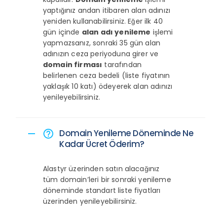
yaptığınız andan itibaren alan adınızı
yeniden kullanabilirsiniz. Eğer ilk 40
gün içinde
alan adı yenileme
işlemi
yapmazsanız, sonraki 35 gün alan
adınızın ceza periyoduna girer ve
domain firması
tarafından
belirlenen ceza bedeli (liste fiyatının
yaklaşık 10 katı) ödeyerek alan adınızı
yenileyebilirsiniz.
Domain Yenileme Döneminde Ne
remove
help_outline
Kadar Ücret Öderim?
Alastyr üzerinden satın alacağınız
tüm domain’leri bir sonraki yenileme
döneminde standart liste fiyatları
üzerinden yenileyebilirsiniz.