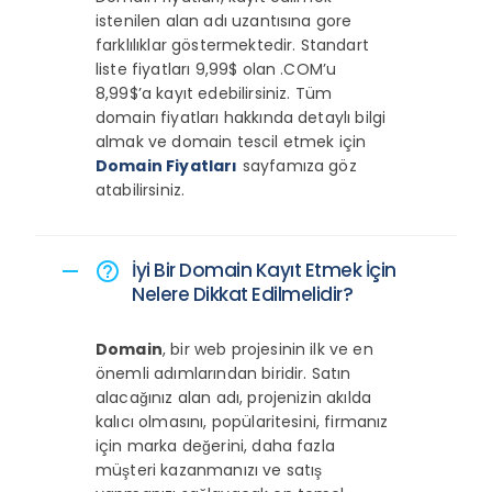
istenilen alan adı uzantısına gore
farklılıklar göstermektedir. Standart
liste fiyatları 9,99$ olan .COM’u
8,99$’a kayıt edebilirsiniz. Tüm
domain fiyatları hakkında detaylı bilgi
almak ve domain tescil etmek için
Domain Fiyatları
sayfamıza göz
atabilirsiniz.
İyi Bir Domain Kayıt Etmek İçin
remove
help_outline
Nelere Dikkat Edilmelidir?
Domain
, bir web projesinin ilk ve en
önemli adımlarından biridir. Satın
alacağınız alan adı, projenizin akılda
kalıcı olmasını, popülaritesini, firmanız
için marka değerini, daha fazla
müşteri kazanmanızı ve satış