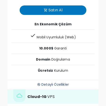
Satın Al
shopping_cart
En Ekonomik Çözüm
check
Mobil Uyumluluk (Web)
10.000$
Garanti
Domain
Doğrulama
Ücretsiz
Kurulum
Detaylı Özellikler
build_circle
cloud
Cloud-1G
VPS