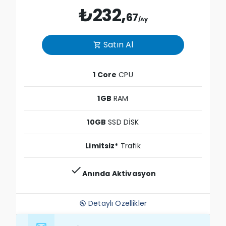
₺232,
67
/Ay
Satın Al
shopping_cart
1 Core
CPU
1GB
RAM
10GB
SSD DİSK
Limitsiz*
Trafik
check
Anında Aktivasyon
Detaylı Özellikler
build_circle