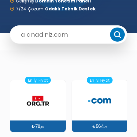
Gelişmiş
Domain Yönetim Paneli
7/24 Çözüm
Odaklı Teknik Destek
En İyi Fiyat
En İyi Fiyat
₺70,
₺564,
89
77