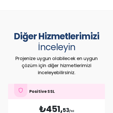
Diğer Hizmetlerimizi
İnceleyin
Projenize uygun olabilecek en uygun
çözüm için diğer hizmetlerimizi
inceleyebilirsiniz.
shield
Positive SSL
₺451,
53
/Yıl