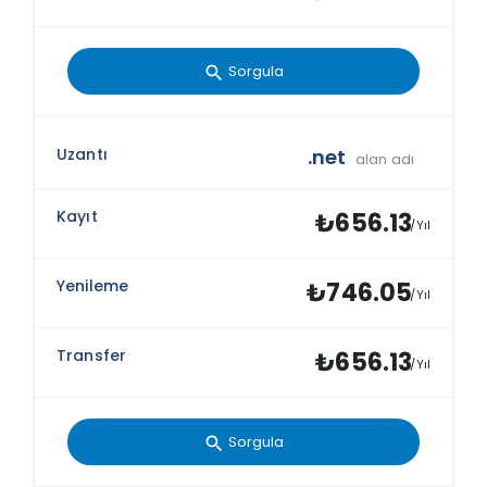
Sorgula
search
.net
alan adı
₺656.13
/Yıl
₺746.05
/Yıl
₺656.13
/Yıl
Sorgula
search