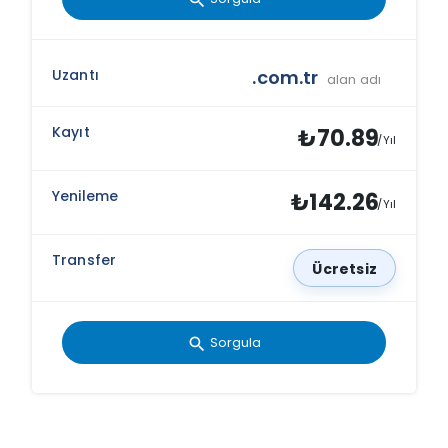
.com.tr
alan adı
₺70.89
/Yıl
₺142.26
/Yıl
Ücretsiz
Sorgula
search