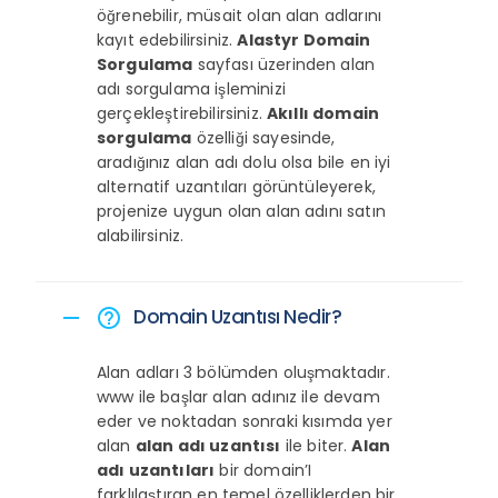
öğrenebilir, müsait olan alan adlarını
kayıt edebilirsiniz.
Alastyr Domain
Sorgulama
sayfası üzerinden alan
adı sorgulama işleminizi
gerçekleştirebilirsiniz.
Akıllı domain
sorgulama
özelliği sayesinde,
aradığınız alan adı dolu olsa bile en iyi
alternatif uzantıları görüntüleyerek,
projenize uygun olan alan adını satın
alabilirsiniz.
Domain Uzantısı Nedir?
remove
help_outline
Alan adları 3 bölümden oluşmaktadır.
www ile başlar alan adınız ile devam
eder ve noktadan sonraki kısımda yer
alan
alan adı uzantısı
ile biter.
Alan
adı uzantıları
bir domain’I
farklılaştıran en temel özelliklerden bir