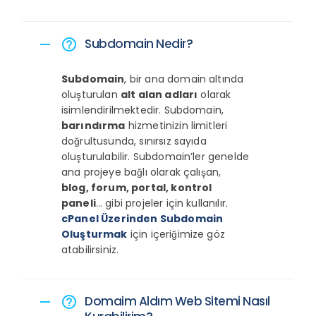
Subdomain Nedir?
remove
help_outline
Subdomain
, bir ana domain altında
oluşturulan
alt alan adları
olarak
isimlendirilmektedir. Subdomain,
barındırma
hizmetinizin limitleri
doğrultusunda, sınırsız sayıda
oluşturulabilir. Subdomain’ler genelde
ana projeye bağlı olarak çalışan,
blog, forum, portal, kontrol
paneli
… gibi projeler için kullanılır.
cPanel Üzerinden Subdomain
Oluşturmak
için içeriğimize göz
atabilirsiniz.
Domaim Aldım Web Sitemi Nasıl
remove
help_outline