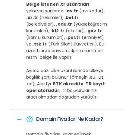
Belge istenen .tr uzantıları
yalnızca şunlardır:
.av.tr
(avukatlar),
.dr.tr
(hekimler),
.bel.tr
(belediyeler),
.edu.tr
(yükseköğretim
kurumları),
.k12.tr
(okullar),
.gov.tr
(kamu kurumları),
.pol.tr
(emniyet)
ve
.tsk.tr
(Türk Silahlı Kuvvetleri). Bu
uzantılarda başvuru, ilgili kuruma ait
resmî belge ile yapılır.
Ayrıca bazı ülke uzantılarında ülkeye
bağlılık şartı bulunur (örneğin .eu, .us,
.ca). Alastyr
BTK akredite .TR kayıt
operatörüdür
; .tr başvurularınızı
aracı olmadan doğrudan yürütür.
Domain Fiyatları Ne Kadar?
remove
help_outline
Domain fiyatları, kayıt edilmek