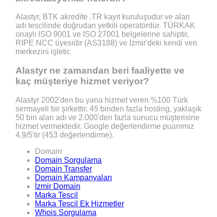
Alastyr, BTK akredite .TR kayıt kuruluşudur ve alan
adı tescilinde doğrudan yetkili operatördür. TÜRKAK
onaylı ISO 9001 ve ISO 27001 belgelerine sahiptir,
RIPE NCC üyesidir (AS3188) ve İzmir'deki kendi veri
merkezini işletir.
Alastyr ne zamandan beri faaliyette ve
kaç müşteriye hizmet veriyor?
Alastyr 2002'den bu yana hizmet veren %100 Türk
sermayeli bir şirkettir. 45 binden fazla hosting, yaklaşık
50 bin alan adı ve 2.000'den fazla sunucu müşterisine
hizmet vermektedir. Google değerlendirme puanımız
4,9/5'tir (453 değerlendirme).
Domain
Domain Sorgulama
Domain Transfer
Domain Kampanyaları
İzmir Domain
Marka Tescil
Marka Tescil Ek Hizmetler
Whois Sorgulama