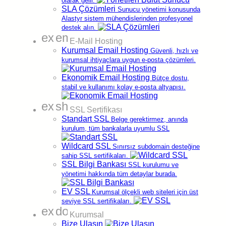
olarak gelir.
SLA Çözümleri
Sunucu yönetimi konusunda
Sık Sorulan
Sorular
Alastyr sistem mühendislerinden profesyonel
destek alın.
expand_more
email
Alastyr'ın resmi ticaret unvanı nedir?
E-Mail Hosting
Kurumsal Email Hosting
Güvenli, hızlı ve
Türkiye merkez ofisimizin resmi ticaret unvanı Alastyr
kurumsal ihtiyaçlara uygun e-posta çözümleri.
Telekomünikasyon A.Ş.'dir. KKTC'deki global satış ve
hizmetler yapımızın unvanı ise Alastyr Technology
Ekonomik Email Hosting
Bütçe dostu,
LTD'dir.
stabil ve kullanımı kolay e-posta altyapısı.
expand_more
shield
Alastyr'ın iki tüzel kişiliği var mı?
SSL Sertifikası
Standart SSL
Belge gerektirmez, anında
Evet. Türkiye'deki faaliyetler Alastyr
kurulum, tüm bankalarla uyumlu SSL
Telekomünikasyon A.Ş. üzerinden, global satış ve
hizmetler ise KKTC Girne'de bulunan Alastyr
Wildcard SSL
Sınırsız subdomain desteğine
Technology LTD üzerinden yürütülür. KKTC
sahip SSL sertifikaları.
şirketimizin SLBT numarası 630'dur.
SSL Bilgi Bankası
SSL kurulumu ve
yönetimi hakkında tüm detaylar burada.
Alastyr'ın vergi dairesi ve vergi numarası
nedir?
EV SSL
Kurumsal ölçekli web siteleri için üst
seviye SSL sertifikaları.
expand_more
domain
Alastyr Telekomünikasyon A.Ş. Ege Vergi Dairesi'ne
Kurumsal
bağlıdır ve vergi numarası 048 057 3820'dir.
Bize Ulaşın