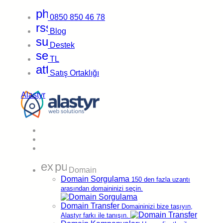
phone
Kurumsal Bilgiler
0850 850 46 78
rss_feed
Blog
support_agent
Firma unvanımız, adresimiz ve diğer resmi bilgilerimiz
Destek
hakkında detaylı bilgiler alın.
sell
Anasayfa
>
Kurumsal Bilgiler
TL
attach_money
Satış Ortaklığı
Alastyr
Sepetiniz
mode_standby
Neler Yapıyoruz?
Müşteri Girişi
mode_standby
Menü
Teknolojimiz
mode_standby
expand_more
public
Kurumsal Bilgiler
Domain
mode_standby
Neden Biz?
Domain Sorgulama
150 den fazla uzantı
mode_standby
arasından domaininizi seçin.
Referanslarımız
mode_standby
Domain Transfer
İnsan Kaynakları
Domaininizi bize taşıyın,
mode_standby
Alastyr farkı ile tanışın.
Gizlilik Sözleşmesi