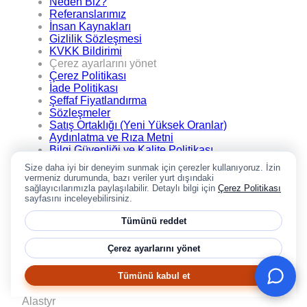
Neden Biz?
Referanslarımız
İnsan Kaynakları
Gizlilik Sözleşmesi
KVKK Bildirimi
Çerez ayarlarını yönet
Çerez Politikası
İade Politikası
Şeffaf Fiyatlandırma
Sözleşmeler
Satış Ortaklığı (Yeni Yüksek Oranlar)
Aydınlatma ve Rıza Metni
Bilgi Güvenliği ve Kalite Politikası
.TR Alan adı bayilerimiz
Size daha iyi bir deneyim sunmak için çerezler kullanıyoruz. İzin
.TR Alan adı bayilik başvurusu
vermeniz durumunda, bazı veriler yurt dışındaki
TRABİS Mevzuat
sağlayıcılarımızla paylaşılabilir. Detaylı bilgi için
Çerez Politikası
sayfasını inceleyebilirsiniz.
Google Yorumları
Tümünü reddet
★★★★★
4,9
/5
Çerez ayarlarını yönet
Trustpilot
★★★★★
★★★★★
4,3
/5
Tümünü kabul et
Copyright © 2002-2026
Alastyr