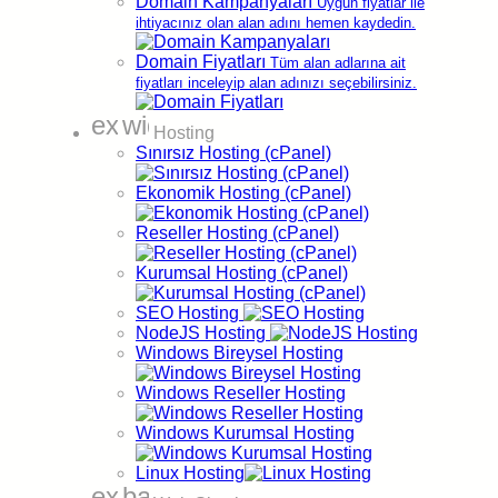
Domain Kampanyaları
Uygun fiyatlar ile
mode_standby
ihtiyacınız olan alan adını hemen kaydedin.
İade Politikası
mode_standby
Satış Ortaklığı
Domain Fiyatları
Tüm alan adlarına ait
mode_standby
fiyatları inceleyip alan adınızı seçebilirsiniz.
Aydınlatma ve Rıza Metni
mode_standby
Bilgi Güvenliği ve Kalite Politikası
expand_more
widgets
Hosting
Sınırsız Hosting (cPanel)
Kurumsal
Bilgiler
Ekonomik Hosting (cPanel)
Kurumsal Bilgiler
Merkez Ofis (Türkiye)
Reseller Hosting (cPanel)
Unvan
Alastyr Telekomünikasyon A.Ş.
5747 Sokak No:84 Bornova / İzmir /
Kurumsal Hosting (cPanel)
Adres
TÜRKİYE
Sorumlu
SEO Hosting
Serkan KOÇ
Kişi
NodeJS Hosting
Windows Bireysel Hosting
Vergi
Dairesi /
Ege / 048 057 3820
Windows Reseller Hosting
No
E-Posta
info@alastyr.com
Windows Kurumsal Hosting
KEP
alastyr@hs03.kep.tr
Adresi
Linux Hosting
Telefon
0(850)850 46 78
expand_more
backup_table