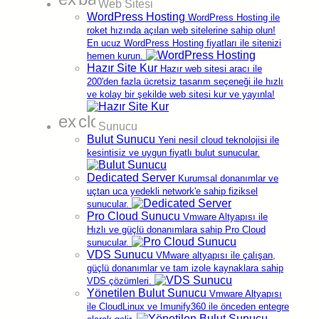
Web Sitesi
Global Satış ve Hizmetler (KKTC)
WordPress Hosting
WordPress Hosting ile
Unvan
Alastyr Technology LTD
roket hızında açılan web sitelerine sahip olun!
30 Ağustos Sok. Mila Marina Residence
En ucuz WordPress Hosting fiyatları ile sitenizi
Adres
No:15/10 Girne / KKTC
hemen kurun.
Hazır Site Kur
Hazır web sitesi aracı ile
SLBT No
630
200'den fazla ücretsiz tasarım seçeneği ile hızlı
ve kolay bir şekilde web sitesi kur ve yayınla!
Belge, Akreditasyon
ve Altyapı
expand_more
cloud
Sunucu
Bulut Sunucu
BTK akredite .TR kayıt kuruluşu
— alan adı
Yeni nesil cloud teknolojisi ile
tescilinde doğrudan yetkili operatör.
kesintisiz ve uygun fiyatlı bulut sunucular.
TÜRKAK onaylı ISO 9001 & ISO 27001
—
Dedicated Server
bağımsız denetimden geçen kalite ve bilgi
Kurumsal donanımlar ve
güvenliği yönetim sistemleri.
uçtan uca yedekli network'e sahip fiziksel
RIPE NCC üyesi · AS3188
— IP bloklarını ve
sunucular.
Pro Cloud Sunucu
internet omurgasını doğrudan yöneten bağımsız
Vmware Altyapısı ile
ağ.
Hızlı ve güçlü donanımlara sahip Pro Cloud
Alastyr Veri Merkezi (İzmir)
— N+1 yedekli,
sunucular.
VDS Sunucu
kiralık değil Alastyr'a ait altyapı.
VMware altyapısı ile çalışan,
%100 Türk sermayesi
, 2002'den beri (25 yıla
güçlü donanımlar ve tam izole kaynaklara sahip
yakın); 45 binden fazla hosting, yaklaşık 50 bin
VDS çözümleri.
Yönetilen Bulut Sunucu
alan adı ve 2.000'den fazla sunucu müşterisi;
Vmware Altyapısı
Google'da 4,9/5 (453 değerlendirme).
ile CloudLinux ve Imunify360 ile önceden entegre