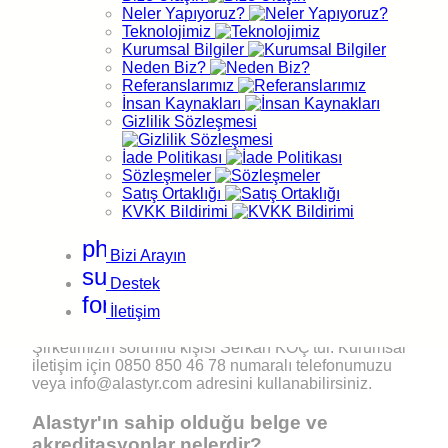
Neler Yapıyoruz?
Alastyr'ın merkez ofis adresi neresidir?
Teknolojimiz
Kurumsal Bilgiler
Merkez ofisimiz 5747 Sokak No:84 Bornova / İzmir /
Neden Biz?
TÜRKİYE adresindedir. KKTC ofisimiz ise 30 Ağustos
Referanslarımız
Sok. Mila Marina Residence No:15/10 Girne / KKTC
İnsan Kaynakları
adresinde bulunur.
Gizlilik Sözleşmesi
Alastyr'ın KEP adresi nedir?
İade Politikası
Sözleşmeler
Satış Ortaklığı
Kayıtlı Elektronik Posta (KEP) adresimiz
KVKK Bildirimi
alastyr@hs03.kep.tr'dir. Resmi bildirim ve
tebligatlarınızı bu adres üzerinden iletebilirsiniz. Genel
phone
konular için info@alastyr.com adresini
Bizi Arayın
kullanabilirsiniz.
support_agent
Destek
forward_to_inbox
Alastyr'da sorumlu ve yetkili kişi kimdir?
İletişim
Şirketimizin sorumlu kişisi Serkan KOÇ'tur. Kurumsal
iletişim için 0850 850 46 78 numaralı telefonumuzu
veya info@alastyr.com adresini kullanabilirsiniz.
Alastyr'ın sahip olduğu belge ve
akreditasyonlar nelerdir?