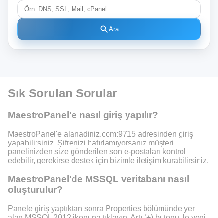
search
Ara
Sık Sorulan Sorular
MaestroPanel'e nasıl giriş yapılır?
MaestroPanel'e alanadiniz.com:9715 adresinden giriş
yapabilirsiniz. Şifrenizi hatırlamıyorsanız müşteri
panelinizden size gönderilen son e-postaları kontrol
edebilir, gerekirse destek için bizimle iletişim kurabilirsiniz.
MaestroPanel'de MSSQL veritabanı nasıl
oluşturulur?
Panele giriş yaptıktan sonra Properties bölümünde yer
alan MSSQL 2012 ikonuna tıklayın. Artı (+) butonu ile yeni