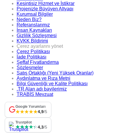
Kesintisiz Hizmet ve İstikrar
Projenizle Büyüyen Altyapı
Kurumsal Bilgiler
Neden Biz?
Referanslarımız
İnsan Kaynakları
Gizlilik Sözleşmesi
KVKK Bildirimi
Çerez ayarlarını yönet
Çerez Politikası
İade Politikası
Şeffaf Fiyatlandırma
Sözleşmeler
Satış Ortaklığı (Yeni Yüksek Oranlar)
Aydınlatma ve Rıza Metni
Bilgi Güvenliği ve Kalite Politikası
.TR Alan adı bayilerimiz
TRABİS Mevzuat
Google Yorumları
★★★★★
4,9
/5
Trustpilot
★★★★★
★★★★★
4,3
/5