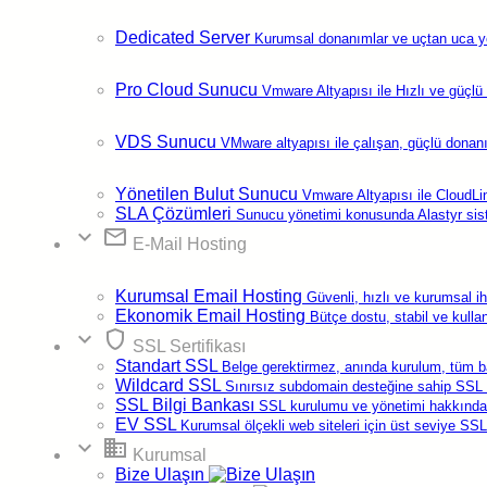
Artı (+)
butonuna tıklayarak, yeni veritabanı ekleme
Dedicated Server
Kurumsal donanımlar ve uçtan uca yed
formunu açınız.
Pro Cloud Sunucu
Vmware Altyapısı ile Hızlı ve güçlü
Name
metin alanına veritabanı ismi
yazınız.
Save
butonuna tıklayarak veritabanı oluşturma
VDS Sunucu
VMware altyapısı ile çalışan, güçlü donan
işlemini tamamlayınız.
Veritabanının bulunduğu satırın sağındaki
kalem ikonu
na
Yönetilen Bulut Sunucu
Vmware Altyapısı ile CloudLin
tıklayınız.
SLA Çözümleri
Sunucu yönetimi konusunda Alastyr sis
expand_more
email
E-Mail Hosting
Artı (+)
butonuna tıklayarak, veritabanına kullanıcı ekleme
formunu açınız.
Kurumsal Email Hosting
Güvenli, hızlı ve kurumsal i
Ekonomik Email Hosting
Bütçe dostu, stabil ve kulla
Username
,
Password
ve
Validate Password
metin
expand_more
shield
SSL Sertifikası
alanlarına veritabanınız ile ilişkilendireceğiniz kullanıcı
Standart SSL
Belge gerektirmez, anında kurulum, tüm 
bilgilerini girip
Save
butonuna tıklayınız.
Wildcard SSL
Sınırsız subdomain desteğine sahip SSL se
SSL Bilgi Bankası
SSL kurulumu ve yönetimi hakkında 
EV SSL
Kurumsal ölçekli web siteleri için üst seviye SSL 
expand_more
domain
Bilgi Bankası
Kurumsal
Bize Ulaşın