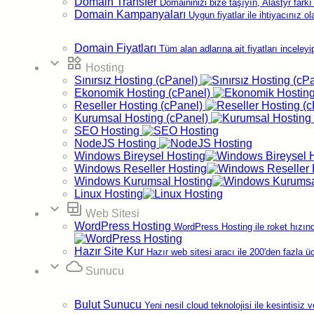
Domain Transfer
Domaininizi bize taşıyın, Alastyr farkı 
Domain Kampanyaları
Uygun fiyatlar ile ihtiyacınız 
Bu eğitselde, “MaestroPanel’de MSSQL veritabanı
nasıl oluşturulur?” sorusuna yanıt arayabilirsiniz.
Domain Fiyatları
Tüm alan adlarına ait fiyatları inceleyi
expand_more
widgets
Hosting
Mevcut MaestroPanel bilgileriniz, siparişten sonra
e-posta
Sınırsız Hosting (cPanel)
adresinize gönderilen
Yeni Hosting Hesabı Bilgileri
başlıklı
Ekonomik Hosting (cPanel)
e-posta içerisinde yer almaktadır.
Reseller Hosting (cPanel)
Kurumsal Hosting (cPanel)
SEO Hosting
MaestroPanel’e giriş yapınız
NodeJS Hosting
Windows Bireysel Hosting
alanadiniz.com:9715
adresinden MaestroPanel’e giriş
Windows Reseller Hosting
yapınız. Şifrenizi hatırlamıyorsanız müşteri
Windows Kurumsal Hosting
panelinizden
size son gönderilen e-postaları
kontrol
Linux Hosting
edebilirsiniz. Desteğe ihtiyacınız olursa lütfen
expand_more
backup_table
Web Sitesi
bizimle
iletişim kurun
.
WordPress Hosting
WordPress Hosting ile roket hızınd
MSSQL 2012 bağlantısına tıklayınız
Hazır Site Kur
Hazır web sitesi aracı ile 200'den fazla ü
expand_more
cloud
Sunucu
Giriş işleminden sonra karşılaştığınız
ekranda
Properties
bölümünde yer alan
MSSQL
Bulut Sunucu
2012
ikonuna tıklayınız.
Yeni nesil cloud teknolojisi ile kesintisiz 