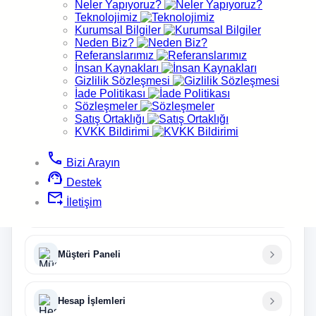
Neler Yapıyoruz?
Teknolojimiz
Ürün ve hizmetlerimize ilişkin aradığınız tüm soruların
Kurumsal Bilgiler
cevaplarını
Neden Biz?
kapsamlı bilgi bankamız içerisinde bulabilirsiniz.
Referanslarımız
İnsan Kaynakları
Gizlilik Sözleşmesi
İade Politikası
chevron_left
chevron_right
Önceki Konu
Sonraki Konu
Sözleşmeler
Satış Ortaklığı
KVKK Bildirimi
Kategoriler
phone
Bizi Arayın
İlgili başlıklar
support_agent
Destek
forward_to_inbox
İletişim
E-Mail
Müşteri Paneli
Hesap İşlemleri