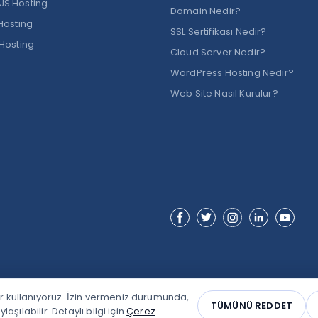
S Hosting
Domain Nedir?
 Hosting
SSL Sertifikası Nedir?
 Hosting
Cloud Server Nedir?
WordPress Hosting Nedir?
Web Site Nasıl Kurulur?
Alastyr Facebook
Alastyr X (Twitter)
Alastyr Instagram
Alastyr LinkedI
Alastyr 
r kullanıyoruz. İzin vermeniz durumunda,
TÜMÜNÜ REDDET
laşılabilir. Detaylı bilgi için
Çerez