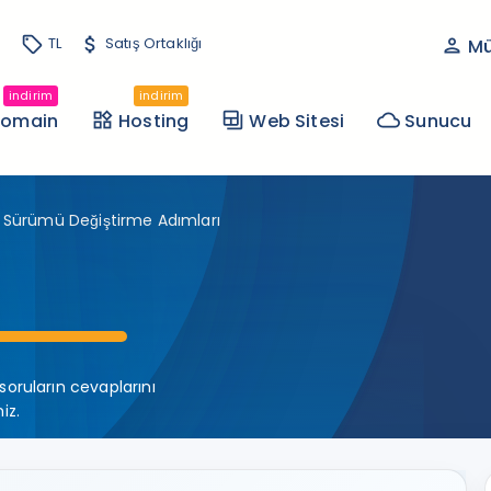
sell
TL
attach_money
Satış Ortaklığı
person
Müş
indirim
indirim
omain
widgets
Hosting
backup_table
Web Sitesi
cloud
Sunucu
P Sürümü Değiştirme Adımları
soruların cevaplarını
iz.