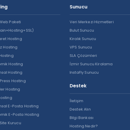
ing
Sunucu
Web Paketi
Veri Merkezi Hizmetleri
ain+Hosting+SSL)
Bulut Sunucu
aret Hosting
Kiralık Sunucu
ız Hosting
VPS Sunucu
Hosting
SLA Çözümleri
mik Hosting
İzmir Sunucu Kiralama
sal Hosting
InstaFly Sunucu
ress Hosting
Destek
ler Hosting
osting
İletişim
sal E-Posta Hosting
Destek Alın
mik E-Posta Hosting
Bilgi Bankası
 Site Kurucu
Hosting Nedir?