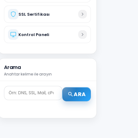
SSL Sertifikası
Kontrol Paneli
Arama
Anahtar kelime ile arayın
ARA
search