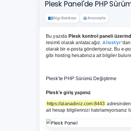
Plesk Panel'de PHP Sürüm
Bilgi Bankası
Anasayfa
menu_book
home
Bu yazıda
Plesk kontrol paneli üzeri
Alastyr
resimli olarak anlatacağız.
‘dan
olarak bir e-posta gönderiyoruz. Bu e-pos
gibi hosting hesabınıza ait bilgiler bulun
Plesk’te PHP Sürümü Değiştirme
Plesk’e giriş yapınız
https://alanadiniz.com:8443
adresinde
ait hesap bilgilerinizi hatırlamıyorsanız 