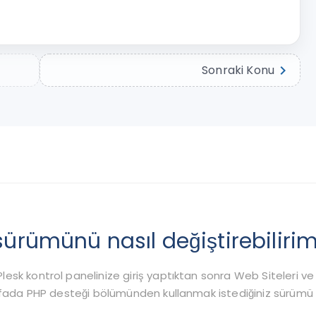
chevron_right
Sonraki Konu
sürümünü nasıl değiştirebiliri
sk kontrol panelinize giriş yaptıktan sonra Web Siteleri ve 
 sayfada PHP desteği bölümünden kullanmak istediğiniz sür