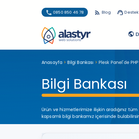
phone
0850 850 46 78
rss_feed
Blog
support_agent
Destek
public
D
Anasayfa
>
Bilgi Bankası
>
Plesk Panel'de PH
Bilgi Bankası
Ürün ve hizmetlerimize ilişkin aradığınız tüm 
kapsamlı bilgi bankamız içerisinde bulabilirsin