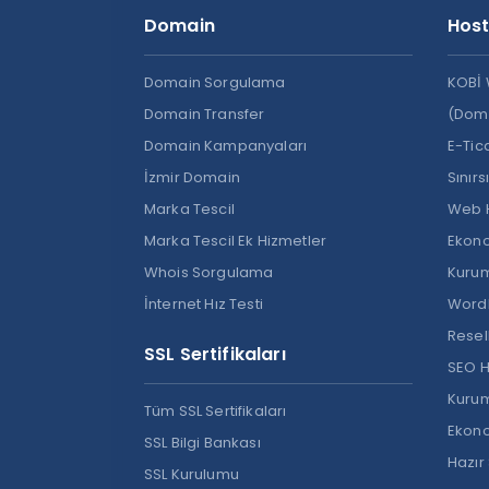
Domain
Host
Domain Sorgulama
KOBİ 
Domain Transfer
(Dom
Domain Kampanyaları
E-Tic
İzmir Domain
Sınırs
Marka Tescil
Web 
Marka Tescil Ek Hizmetler
Ekono
Whois Sorgulama
Kurum
İnternet Hız Testi
WordP
Resel
SSL Sertifikaları
SEO H
Kurum
Tüm SSL Sertifikaları
Ekono
SSL Bilgi Bankası
Hazır
SSL Kurulumu