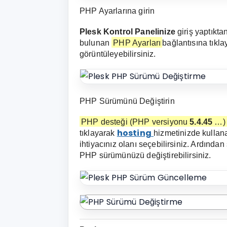
PHP Ayarlarına girin
Plesk Kontrol Panelinize
giriş yaptıkt
bulunan
PHP Ayarları
bağlantısına tıkl
görüntüleyebilirsiniz.
PHP Sürümünü Değiştirin
PHP desteği (PHP versiyonu
5.4.45
…)
hosting
tıklayarak
hizmetinizde kullan
ihtiyacınız olanı seçebilirsiniz. Ardında
PHP sürümünüzü değiştirebilirsiniz.