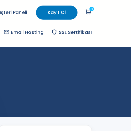
0
Sepetim
teri Paneli
Kayıt Ol
email
Email Hosting
shield
SSL Sertifikası