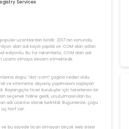
Registry Services
popüler uzantılardan biridir. 2017'nin sonunda,
lyon alan adı kaydı yapıldı ve .COM alan adları
sil ediyordu. Bu tür rakamlarla, .COM alan adı
lan uzantı olmaya devam etmektedir.
 sonlarına doğru “dot-com” çağına neden oldu.
dı ve internette alışveriş yapılmasını sağlayan
ı. Başlangıçta ticari kuruluşlar için tasarlanan bir
lan seçenek haline geldi, unutulmasından bu
alan adı uzantısı olarak belirtildi. Bugünlerde, çoğu
 üç harf var.
r ve bu sayede ticari olmayan birçok web sitesi