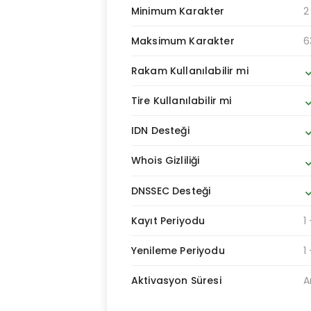
Minimum Karakter
2
Maksimum Karakter
6
Rakam Kullanılabilir mi
do
Tire Kullanılabilir mi
do
IDN Desteği
do
Whois Gizliliği
do
DNSSEC Desteği
do
Kayıt Periyodu
1 
Yenileme Periyodu
1 
Aktivasyon Süresi
A