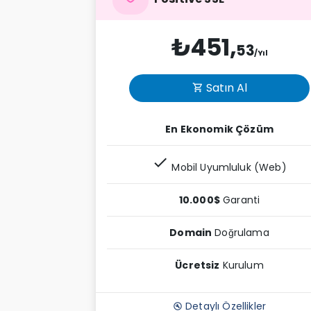
₺451,
53
/Yıl
Satın Al
shopping_cart
En Ekonomik Çözüm
check
Mobil Uyumluluk (Web)
10.000$
Garanti
Domain
Doğrulama
Ücretsiz
Kurulum
Detaylı Özellikler
build_circle