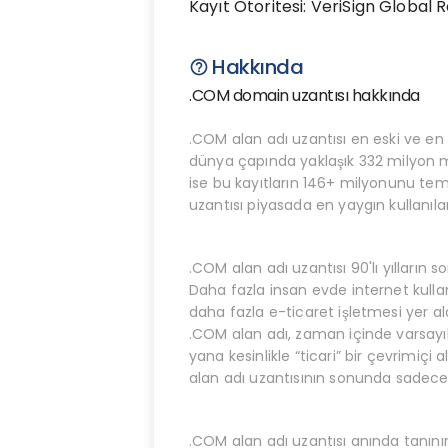
Kayıt Otoritesi: VeriSign Global 
Hakkında
help_outline
.COM domain uzantısı hakkında
.COM alan adı uzantısı en eski ve en 
dünya çapında yaklaşık 332 milyon mi
ise bu kayıtların 146+ milyonunu tem
uzantısı piyasada en yaygın kullanı
.COM alan adı uzantısı 90'lı yılların
Daha fazla insan evde internet kullan
daha fazla e-ticaret işletmesi yer ald
.COM alan adı, zaman içinde varsayı
yana kesinlikle “ticari” bir çevrimiçi 
alan adı uzantısının sonunda sadece
.COM alan adı uzantısı anında tanını