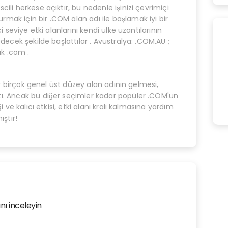
ili herkese açıktır, bu nedenle işinizi çevrimiçi
ak için bir .COM alan adı ile başlamak iyi bir
i seviye etki alanlarını kendi ülke uzantılarının
decek şekilde başlattılar . Avustralya: .COM.AU ;
ık .com .
ğer birçok genel üst düzey alan adının gelmesi,
ı. Ancak bu diğer seçimler kadar popüler .COM'un
i ve kalıcı etkisi, etki alanı kralı kalmasına yardım
ıştır!
nı inceleyin