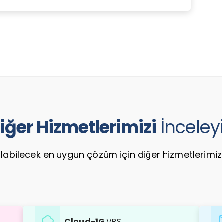
iğer Hizmetlerimizi
İnceley
labilecek en uygun çözüm için diğer hizmetlerimizi i
cloud
e
Cloud-1G
VPS