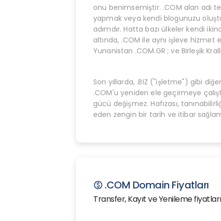
onu benimsemiştir. .COM alan adı tesc
yapmak veya kendi blogunuzu oluşturm
adımdır. Hatta bazı ülkeler kendi ikinc
altında, .COM ile aynı işleve hizmet e
Yunanistan .COM.GR ; ve Birleşik Krall
Son yıllarda, .BIZ ("işletme") gibi di
.COM'u yeniden ele geçirmeye çalışt
gücü değişmez. Hafızası, tanınabilirliğ
eden zengin bir tarih ve itibar sağlam
.COM Domain Fiyatları
paid
Transfer, Kayıt ve Yenileme fiyatları