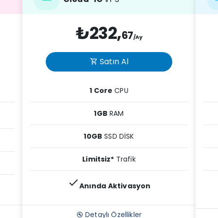
₺232,
67
/Ay
Satın Al
shopping_cart
1 Core
CPU
1GB
RAM
10GB
SSD DİSK
Limitsiz*
Trafik
check
Anında Aktivasyon
Detaylı Özellikler
build_circle