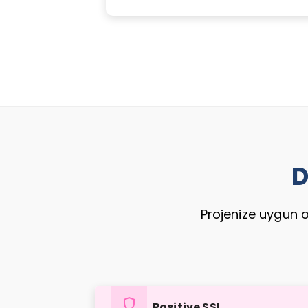
D
Projenize uygun o
shield
Positive SSL