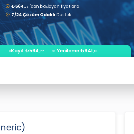
₺564,
'dan başlayan fiyatlarla.
77
7/24 Çözüm Odaklı
Destek
Kayıt
₺564,
Yenileme
₺641,
7
77
85
neric)