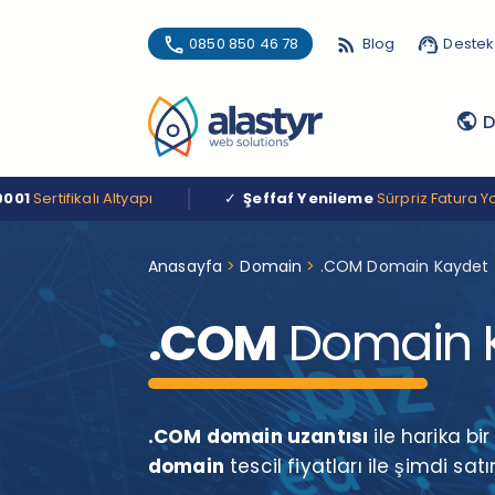
phone
0850 850 46 78
rss_feed
Blog
support_agent
Destek
public
D
alı Altyapı
✓
Şeffaf Yenileme
Sürpriz Fatura Yok
Anasayfa
>
Domain
>
.COM Domain Kaydet
.COM
Domain K
.COM domain uzantısı
ile harika bi
domain
tescil fiyatları ile şimdi satı