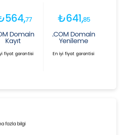
₺564,
₺641,
77
85
OM Domain
.COM Domain
Kayıt
Yenileme
yi fiyat garantisi
En iyi fiyat garantisi
 fazla bilgi