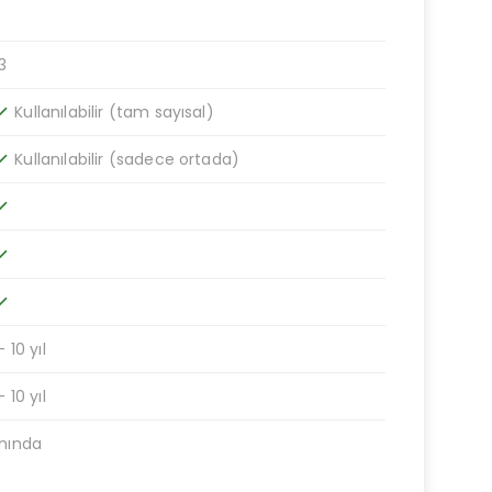
3
Kullanılabilir (tam sayısal)
ne
Kullanılabilir (sadece ortada)
ne
ne
ne
ne
- 10 yıl
- 10 yıl
nında