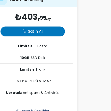
₺403,
95
/Ay
Satın Al
shopping_cart
Limitsiz
E-Posta
10GB
SSD Disk
Limitsiz
Trafik
SMTP & POP3 & IMAP
Ücretsiz
Antispam & Antivirüs
Detaylı Özellikler
build_circle