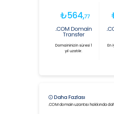
₺564,
77
.COM Domain
.C
Transfer
Domaininizin süresi 1
En i
yıl uzatılır.
Daha Fazlası
info
.COM domain uzantısı hakkında daha