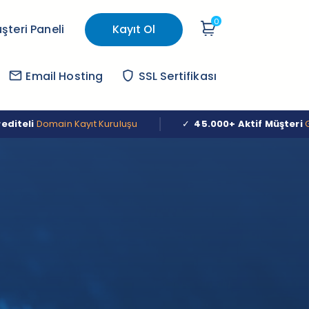
0
Sepetim
teri Paneli
Kayıt Ol
email
Email Hosting
shield
SSL Sertifikası
ain Kayıt Kuruluşu
✓
45.000+ Aktif Müşteri
Güvenilir Ter