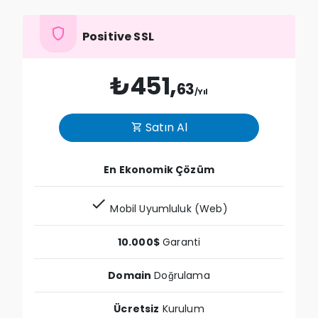
shield
Positive SSL
₺451,
63
/Yıl
Satın Al
shopping_cart
En Ekonomik Çözüm
check
Mobil Uyumluluk (Web)
10.000$
Garanti
Domain
Doğrulama
Ücretsiz
Kurulum