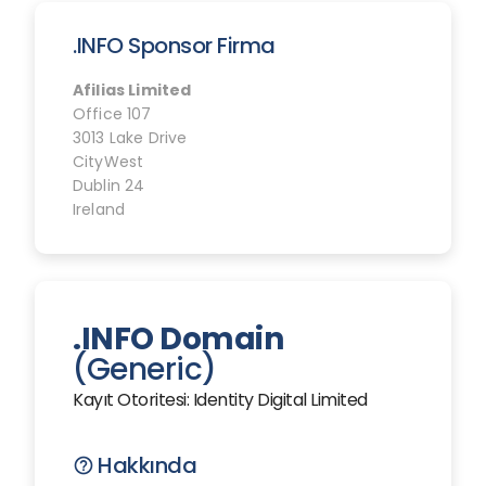
.INFO Sponsor Firma
Afilias Limited
Office 107
3013 Lake Drive
CityWest
Dublin 24
Ireland
.INFO Domain
(Generic)
Kayıt Otoritesi: Identity Digital Limited
Hakkında
help_outline