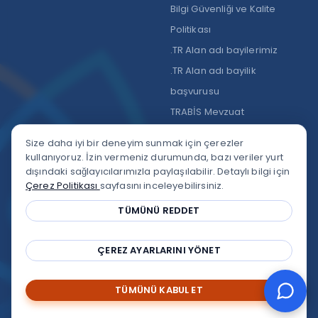
Bilgi Güvenliği ve Kalite
Politikası
.TR Alan adı bayilerimiz
.TR Alan adı bayilik
başvurusu
TRABİS Mevzuat
Size daha iyi bir deneyim sunmak için çerezler
kullanıyoruz. İzin vermeniz durumunda, bazı veriler yurt
dışındaki sağlayıcılarımızla paylaşılabilir. Detaylı bilgi için
Çerez Politikası
sayfasını inceleyebilirsiniz.
Google Yorumları
★★★★★
4,9
/5
TÜMÜNÜ REDDET
Trustpilot
★★★★★
★★★★★
4,3
/5
ÇEREZ AYARLARINI YÖNET
Copyright © 2002-2026
Alastyr
TÜMÜNÜ KABUL ET