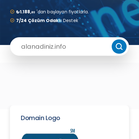
₺1.188,
'dan başlayan fiyatlarla.
80
7/24 Çözüm Odaklı
Destek
Domain Logo