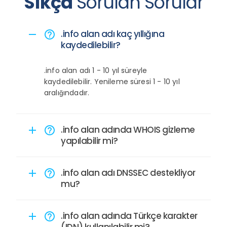
Sıkça
Sorulan Sorular
.info alan adı kaç yıllığına
remove
help_outline
kaydedilebilir?
.info alan adı 1 - 10 yıl süreyle
kaydedilebilir. Yenileme süresi 1 - 10 yıl
aralığındadır.
.info alan adında WHOIS gizleme
add
help_outline
yapılabilir mi?
.info alan adı DNSSEC destekliyor
add
help_outline
mu?
.info alan adında Türkçe karakter
add
help_outline
(IDN) kullanılabilir mi?