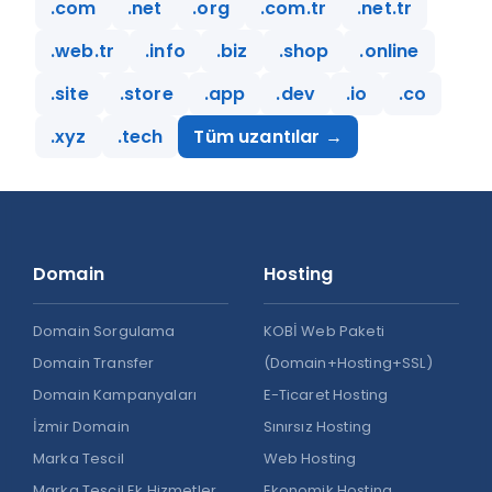
.com
.net
.org
.com.tr
.net.tr
.web.tr
.info
.biz
.shop
.online
.site
.store
.app
.dev
.io
.co
.xyz
.tech
Tüm uzantılar →
Domain
Hosting
Domain Sorgulama
KOBİ Web Paketi
Domain Transfer
(Domain+Hosting+SSL)
Domain Kampanyaları
E-Ticaret Hosting
İzmir Domain
Sınırsız Hosting
Marka Tescil
Web Hosting
Marka Tescil Ek Hizmetler
Ekonomik Hosting