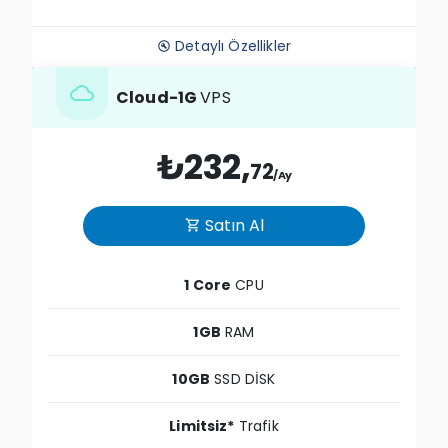
Detaylı Özellikler
build_circle
cloud
Cloud-1G
VPS
₺232,
72
/Ay
Satın Al
shopping_cart
1 Core
CPU
1GB
RAM
10GB
SSD DİSK
Limitsiz*
Trafik