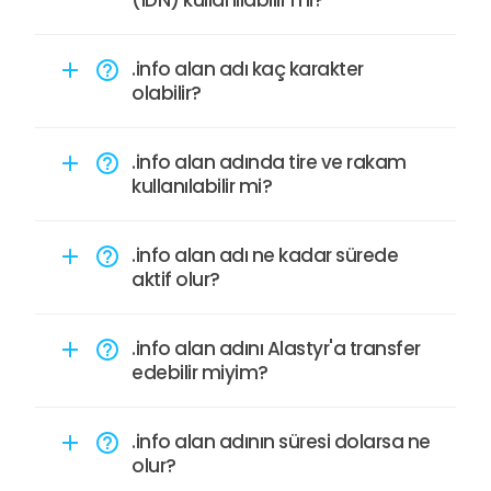
.info alan adı kaç karakter
add
help_outline
olabilir?
.info alan adında tire ve rakam
add
help_outline
kullanılabilir mi?
.info alan adı ne kadar sürede
add
help_outline
aktif olur?
.info alan adını Alastyr'a transfer
add
help_outline
edebilir miyim?
.info alan adının süresi dolarsa ne
add
help_outline
olur?