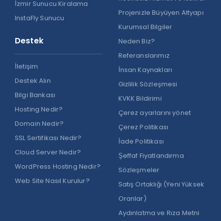
İzmir Sunucu Kiralama
Projenizle Büyüyen Altyapı
InstaFly Sunucu
Kurumsal Bilgiler
Destek
Neden Biz?
Referanslarımız
İletişim
İnsan Kaynakları
Destek Alın
Gizlilik Sözleşmesi
Bilgi Bankası
KVKK Bildirimi
Hosting Nedir?
Çerez ayarlarını yönet
Domain Nedir?
Çerez Politikası
SSL Sertifikası Nedir?
İade Politikası
Cloud Server Nedir?
Şeffaf Fiyatlandırma
WordPress Hosting Nedir?
Sözleşmeler
Web Site Nasıl Kurulur?
Satış Ortaklığı (Yeni Yüksek
Oranlar)
Aydınlatma ve Rıza Metni