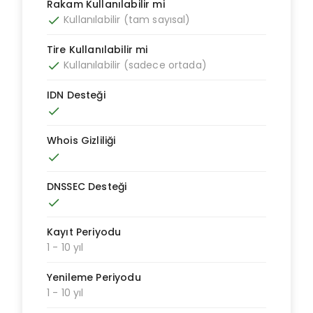
Rakam Kullanılabilir mi
Kullanılabilir (tam sayısal)
done
Tire Kullanılabilir mi
Kullanılabilir (sadece ortada)
done
IDN Desteği
done
Whois Gizliliği
done
DNSSEC Desteği
done
Kayıt Periyodu
1 - 10 yıl
Yenileme Periyodu
1 - 10 yıl