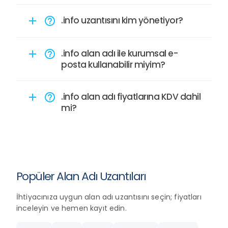
.info uzantısını kim yönetiyor?
add
help_outline
.info alan adı ile kurumsal e-
add
help_outline
posta kullanabilir miyim?
.info alan adı fiyatlarına KDV dahil
add
help_outline
mi?
Popüler Alan Adı Uzantıları
İhtiyacınıza uygun alan adı uzantısını seçin; fiyatları
inceleyin ve hemen kayıt edin.