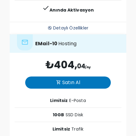
check
Anında Aktivasyon
Detaylı Özellikler
build_circle
email
EMail-10
Hosting
₺404,
04
/Ay
Satın Al
shopping_cart
Limitsiz
E-Posta
10GB
SSD Disk
Limitsiz
Trafik