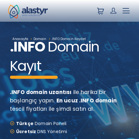
Sepetiniz
Müşteri Giri
Menü
Anasayfa
>
Domain
>
.INFO Domain Kaydet
.INFO
Domain
Kayıt
.INFO domain uzantısı
ile harika bir
başlangıç yapın.
En ucuz .INFO domain
tescil fiyatları ile şimdi satın al.
Türkçe
Domain Paneli
Ücretsiz
DNS Yönetimi