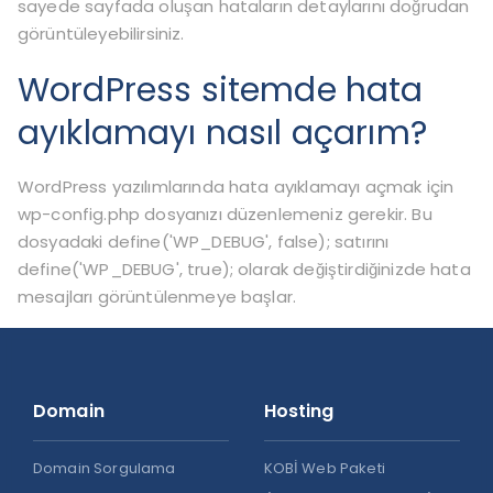
sayede sayfada oluşan hataların detaylarını doğrudan
görüntüleyebilirsiniz.
WordPress sitemde hata
ayıklamayı nasıl açarım?
WordPress yazılımlarında hata ayıklamayı açmak için
wp-config.php dosyanızı düzenlemeniz gerekir. Bu
dosyadaki define('WP_DEBUG', false); satırını
define('WP_DEBUG', true); olarak değiştirdiğinizde hata
mesajları görüntülenmeye başlar.
Domain
Hosting
Domain Sorgulama
KOBİ Web Paketi