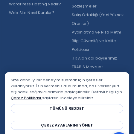
WordPress Hosting Nedir?
Sözleşmeler
Web Site Nasıl Kurulur?
Satış Ortaklığı (Yeni Yüksek
Oranlar)
Aydınlatma ve Rıza Metni
Bilgi Güvenliği ve Kalite
Politikası
.TR Alan adı bayilerimiz
TRABİS Mevzuat
Size daha iyi bir deneyim sunmak için çerezler
kullanıyoruz. İzin vermeniz durumunda, bazı veriler yurt
dışındaki sağlayıcılarımızla paylaşılabilir. Detaylı bilgi için
Çerez Politikası
sayfasını inceleyebilirsiniz.
Google Yorumları
★★★★★
4,9
/5
TÜMÜNÜ REDDET
Trustpilot
★★★★★
★★★★★
4,3
/5
ÇEREZ AYARLARINI YÖNET
Copyright © 2002-2026