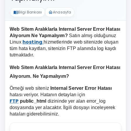
Bilgi Bankası
Anasayfa
menu_book
home
Web Sitem Aralıklarla Internal Server Error Hatası
Alıyorum
Ne Yapmalıyım?
Satın almış olduğunuz
hosting
Linux
hizmetlerinde web sitenizde oluşan
tüm hata kayıtları, sitenizin FTP alanında log kaydı
tutmaktadır.
Web Sitem Aralıklarla Internal Server Error Hatası
Alıyorum. Ne Yapmalıyım?
Örneği web siteniz
Internal Server Error Hatası
hatası veriyor. Hatanın detayları için
FTP
public_html
dizininde yer alan error_log
dosyasında yer alacaktır. İlgili dosyayı inceleyerek
hataları giderebilirsiniz.