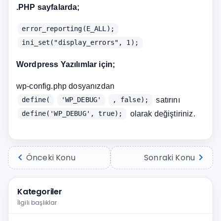
.PHP sayfalarda;
error_reporting(E_ALL);
ini_set("display_errors", 1);
Wordpress Yazılımlar için;
wp-config.php dosyanızdan
satırını
define(
'WP_DEBUG'
, false);
olarak değiştiriniz.
define('WP_DEBUG', true);
chevron_left
chevron_right
Önceki Konu
Sonraki Konu
Kategoriler
İlgili başlıklar