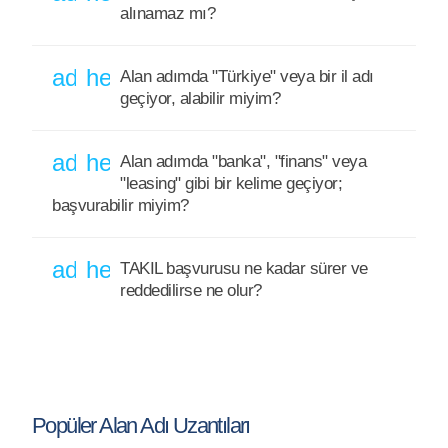
alınamaz mı?
add
help_outline
Alan adımda "Türkiye" veya bir il adı
geçiyor, alabilir miyim?
add
help_outline
Alan adımda "banka", "finans" veya
"leasing" gibi bir kelime geçiyor;
başvurabilir miyim?
add
help_outline
TAKIL başvurusu ne kadar sürer ve
reddedilirse ne olur?
Popüler Alan Adı Uzantıları