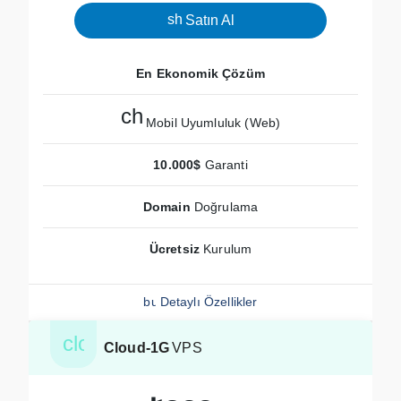
shopping_cart
Satın Al
En Ekonomik Çözüm
check
Mobil Uyumluluk (Web)
10.000$
Garanti
Domain
Doğrulama
Ücretsiz
Kurulum
build_circle
Detaylı Özellikler
cloud
Cloud-1G
VPS