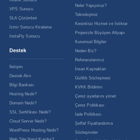
Neler Yapıyoruz?
VPS Sunucu
Teknolojimiz
SLA Çözümleri
Kesintisiz Hizmet ve İstikrar
İzmir Sunucu Kiralama
Projenizle Büyüyen Altyapı
InstaFly Sunucu
Kurumsal Bilgiler
Destek
Neden Biz?
Referanslarımız
İletişim
İnsan Kaynakları
Destek Alın
Gizlilik Sözleşmesi
Bilgi Bankası
KVKK Bildirimi
Hosting Nedir?
Çerez ayarlarını yönet
Domain Nedir?
Çerez Politikası
SSL Sertifikası Nedir?
İade Politikası
Cloud Server Nedir?
Şeffaf Fiyatlandırma
WordPress Hosting Nedir?
Sözleşmeler
Web Site Nasıl Kurulur?