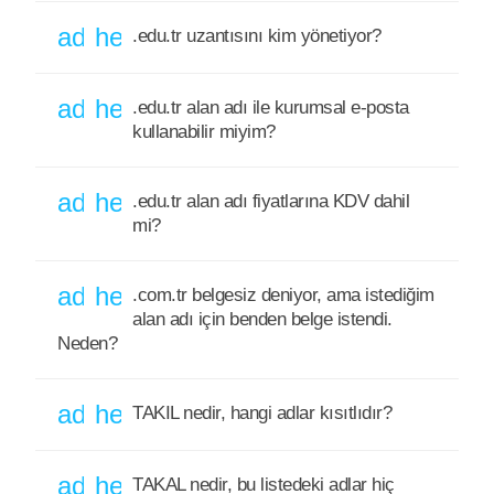
add
help_outline
.edu.tr uzantısını kim yönetiyor?
add
help_outline
.edu.tr alan adı ile kurumsal e-posta
kullanabilir miyim?
add
help_outline
.edu.tr alan adı fiyatlarına KDV dahil
mi?
add
help_outline
.com.tr belgesiz deniyor, ama istediğim
alan adı için benden belge istendi.
Neden?
add
help_outline
TAKIL nedir, hangi adlar kısıtlıdır?
add
help_outline
TAKAL nedir, bu listedeki adlar hiç