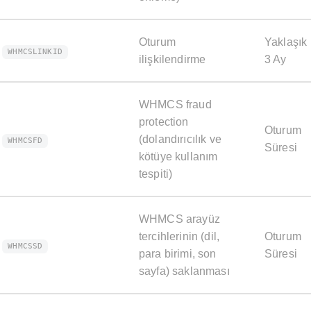
Oturum
Yaklaşık
WHMCSLINKID
ilişkilendirme
3 Ay
WHMCS fraud
protection
Oturum
(dolandırıcılık ve
WHMCSFD
Süresi
kötüye kullanım
tespiti)
WHMCS arayüz
tercihlerinin (dil,
Oturum
WHMCSSD
para birimi, son
Süresi
sayfa) saklanması