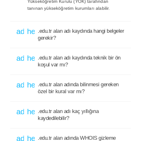
Yükseköğretim Kurulu (YÖK) tarafından
tanınan yükseköğretim kurumları alabilir.
add
help_outline
.edu.tr alan adı kaydında hangi belgeler
gerekir?
add
help_outline
.edu.tr alan adı kaydında teknik bir ön
koşul var mı?
add
help_outline
.edu.tr alan adında bilinmesi gereken
özel bir kural var mı?
add
help_outline
.edu.tr alan adı kaç yıllığına
kaydedilebilir?
add
help_outline
.edu.tr alan adında WHOIS gizleme