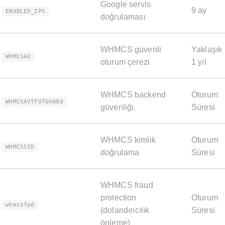
Google servis
9 ay
ENABLED_IPS
doğrulaması
WHMCS güvenli
Yaklaşık
WHMCSAU
oturum çerezi
1 yıl
WHMCS backend
Oturum
WHMCSAVTFUTGhN9d
güvenliği.
Süresi
WHMCS kimlik
Oturum
WHMCSSID
doğrulama
Süresi
WHMCS fraud
protection
Oturum
whmcsfpd
(dolandırıcılık
Süresi
önleme)