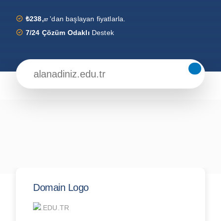
₺238,
'dan başlayan fiyatlarla.
07
7/24 Çözüm Odaklı
Destek
Domain Logo