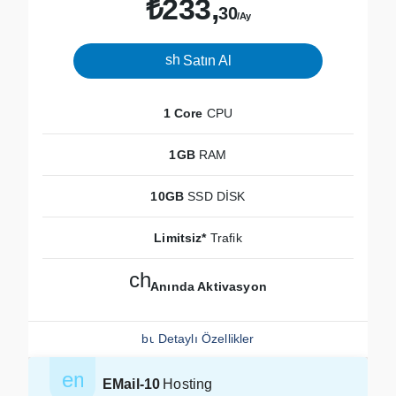
₺233,
30
/Ay
shopping_cart
Satın Al
1 Core
CPU
1GB
RAM
10GB
SSD DİSK
Limitsiz*
Trafik
check
Anında Aktivasyon
build_circle
Detaylı Özellikler
email
EMail-10
Hosting