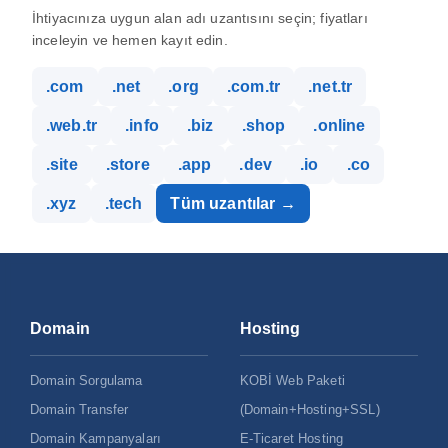
İhtiyacınıza uygun alan adı uzantısını seçin; fiyatları
inceleyin ve hemen kayıt edin.
.com
.net
.org
.com.tr
.net.tr
.web.tr
.info
.biz
.shop
.online
.site
.store
.app
.dev
.io
.co
.xyz
.tech
Tüm uzantılar →
Domain
Hosting
Domain Sorgulama
KOBİ Web Paketi
Domain Transfer
(Domain+Hosting+SSL)
Domain Kampanyaları
E-Ticaret Hosting