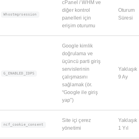
cPanel / WHM ve
diğer kontrol
Oturum
Whostmgrsession
panelleri için
Süresi
erişim oturumu
Google kimlik
doğrulama ve
üçüncü parti giriş
servislerinin
Yaklaşık
G_ENABLED_IDPS
çalışmasını
9 Ay
sağlamak (ör.
“Google ile giriş
yap”)
Site içi çerez
Yaklaşık
ncf_cookie_consent
yönetimi
1 Yıl