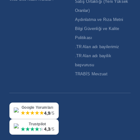
Satış Ortaklığı (Yeni Yüksek
Oranlar)
Aydınlatma ve Rıza Metni
Bilgi Güvenliği ve Kalite
Politikası
.TR Alan adı bayilerimiz
.TR Alan adı bayilik
başvurusu
TRABİS Mevzuat
Google Yorumları
★★★★★
4,9
/5
Trustpilot
★★★★★
★★★★★
4,3
/5