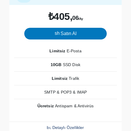
₺405,
06
/Ay
shopping_cart
Satın Al
Limitsiz
E-Posta
10GB
SSD Disk
Limitsiz
Trafik
SMTP & POP3 & IMAP
Ücretsiz
Antispam & Antivirüs
build_circle
Detaylı Özellikler