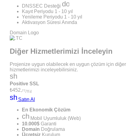
done
DNSSEC Desteği
Kayıt Periyodu
1 - 10 yıl
Yenileme Periyodu
1 - 10 yıl
Aktivasyon Süresi
Anında
Domain Logo
Diğer Hizmetlerimizi
İnceleyin
Projenize uygun olabilecek en uygun çözüm için diğer
hizmetlerimizi inceleyebilirsiniz.
shield
Positive SSL
₺452,
77
/Yıl
shopping_cart
Satın Al
En Ekonomik Çözüm
check
Mobil Uyumluluk (Web)
10.000$
Garanti
Domain
Doğrulama
Ücretsiz
Kurulum