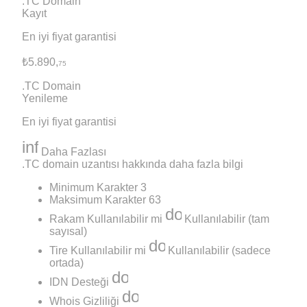
.TC Domain
Kayıt
En iyi fiyat garantisi
₺5.890,
75
.TC Domain
Yenileme
En iyi fiyat garantisi
info
Daha Fazlası
.TC domain uzantısı hakkında daha fazla bilgi
Minimum Karakter
3
Maksimum Karakter
63
done
Rakam Kullanılabilir mi
Kullanılabilir (tam
sayısal)
done
Tire Kullanılabilir mi
Kullanılabilir (sadece
ortada)
done
IDN Desteği
done
Whois Gizliliği