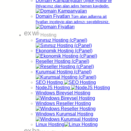
Domain Kampanyaları
Uygun fiyatlar ile
ihtiyacınız olan alan adını hemen kaydedin.
Domain Fiyatları
Tüm alan adlarına ait
fiyatları inceleyip alan adınızı seçebilirsiniz.
Türkçe
Domain Paneli
expand_more
widgets
Hosting
Sınırsız Hosting (cPanel)
Ekonomik Hosting (cPanel)
Reseller Hosting (cPanel)
Kurumsal Hosting (cPanel)
SEO Hosting
NodeJS Hosting
Windows Bireysel Hosting
Windows Reseller Hosting
Windows Kurumsal Hosting
Linux Hosting
expand_more
backup_table
Ücretsiz
DNS Yönetimi