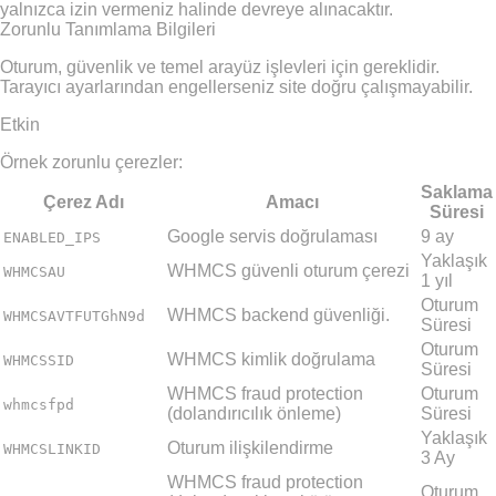
yalnızca izin vermeniz halinde devreye alınacaktır.
Zorunlu Tanımlama Bilgileri
Oturum, güvenlik ve temel arayüz işlevleri için gereklidir.
Tarayıcı ayarlarından engellerseniz site doğru çalışmayabilir.
Etkin
Örnek zorunlu çerezler:
Saklama
Çerez Adı
Amacı
Süresi
Google servis doğrulaması
9 ay
ENABLED_IPS
Yaklaşık
WHMCS güvenli oturum çerezi
WHMCSAU
1 yıl
Oturum
WHMCS backend güvenliği.
WHMCSAVTFUTGhN9d
Süresi
Oturum
WHMCS kimlik doğrulama
WHMCSSID
Süresi
WHMCS fraud protection
Oturum
whmcsfpd
(dolandırıcılık önleme)
Süresi
Yaklaşık
Oturum ilişkilendirme
WHMCSLINKID
3 Ay
WHMCS fraud protection
Oturum