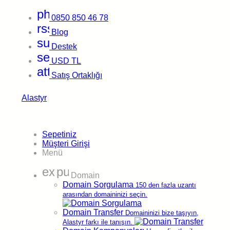
& ISO 9001
Sertifikalı Altyapı
✓
Şeffaf Yenileme
Sürpriz Fatura Yo
phone
0850 850 46 78
rss_feed
Blog
.TC
Domain Kayıt
support_agent
Destek
sell
Anasayfa
>
Domain
>
.TC Domain Kaydet
USD
TL
.TC domain uzantısı
ile harika bir başlangıç yapın.
attach_money
En ucuz .TC domain
tescil fiyatları ile şimdi satın al.
Satış Ortaklığı
Alastyr
Sepetiniz
Müşteri Girişi
Menü
expand_more
public
Domain
Domain Sorgulama
150 den fazla uzantı
arasından domaininizi seçin.
Domain Transfer
Domaininizi bize taşıyın,
Alastyr farkı ile tanışın.