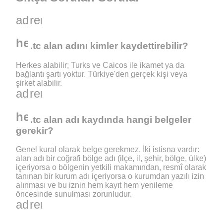
add
remove
help_outline
.tc alan adını kimler kaydettirebilir?
Herkes alabilir; Turks ve Caicos ile ikamet ya da
bağlantı şartı yoktur. Türkiye'den gerçek kişi veya
şirket alabilir.
add
remove
help_outline
.tc alan adı kaydında hangi belgeler
gerekir?
Genel kural olarak belge gerekmez. İki istisna vardır:
alan adı bir coğrafi bölge adı (ilçe, il, şehir, bölge, ülke)
içeriyorsa o bölgenin yetkili makamından, resmî olarak
tanınan bir kurum adı içeriyorsa o kurumdan yazılı izin
alınması ve bu iznin hem kayıt hem yenileme
öncesinde sunulması zorunludur.
add
remove