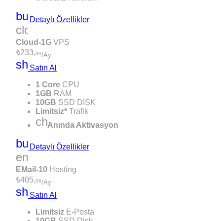
build_circle
Detaylı Özellikler
cloud
Cloud-1G
VPS
₺233,
30
/Ay
shopping_cart
Satın Al
1 Core
CPU
1GB
RAM
10GB
SSD DİSK
Limitsiz*
Trafik
check
Anında Aktivasyon
build_circle
Detaylı Özellikler
email
EMail-10
Hosting
₺405,
06
/Ay
shopping_cart
Satın Al
Limitsiz
E-Posta
10GB
SSD Disk