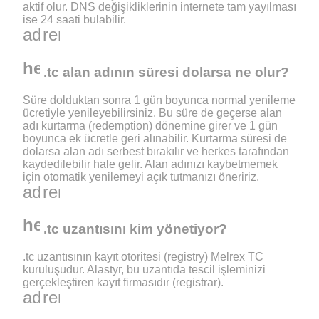
aktif olur. DNS değişikliklerinin internete tam yayılması
ise 24 saati bulabilir.
add
remove
help_outline
.tc alan adının süresi dolarsa ne olur?
Süre dolduktan sonra 1 gün boyunca normal yenileme
ücretiyle yenileyebilirsiniz. Bu süre de geçerse alan
adı kurtarma (redemption) dönemine girer ve 1 gün
boyunca ek ücretle geri alınabilir. Kurtarma süresi de
dolarsa alan adı serbest bırakılır ve herkes tarafından
kaydedilebilir hale gelir. Alan adınızı kaybetmemek
için otomatik yenilemeyi açık tutmanızı öneririz.
add
remove
help_outline
.tc uzantısını kim yönetiyor?
.tc uzantısının kayıt otoritesi (registry) Melrex TC
kuruluşudur. Alastyr, bu uzantıda tescil işleminizi
gerçekleştiren kayıt firmasıdır (registrar).
add
remove