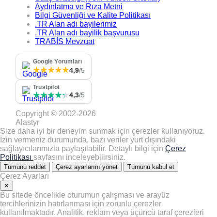
Aydınlatma ve Rıza Metni
Bilgi Güvenliği ve Kalite Politikası
.TR Alan adı bayilerimiz
.TR Alan adı bayilik başvurusu
TRABİS Mevzuat
Google Yorumları
★★★★★
4,9
/5
Trustpilot
★★★★★
★★★★★
4,3
/5
Copyright © 2002-2026
Alastyr
Size daha iyi bir deneyim sunmak için çerezler kullanıyoruz.
İzin vermeniz durumunda, bazı veriler yurt dışındaki
sağlayıcılarımızla paylaşılabilir. Detaylı bilgi için
Çerez
Politikası
sayfasını inceleyebilirsiniz.
Tümünü reddet
Çerez ayarlarını yönet
Tümünü kabul et
Çerez Ayarları
✕
Bu sitede öncelikle oturumun çalışması ve arayüz
tercihlerinizin hatırlanması için zorunlu çerezler
kullanılmaktadır. Analitik, reklam veya üçüncü taraf çerezleri