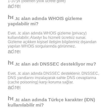
1-10 yıl (ödenen yıllık ücrete göre)
add
remove
help_outline
.tc alan adında WHOIS gizleme
yapılabilir mi?
Evet. .tc alan adında WHOIS gizleme (privacy)
kullanılabilir; Alastyr bu hizmeti ücretsiz sunar.
Gizleme açıkken kişisel iletişim bilgileriniz dışarıdan
yapılan WHOIS sorgularında görünmez.
add
remove
help_outline
.tc alan adı DNSSEC destekliyor mu?
Evet. .tc alan adında DNSSEC desteklenir. DNSSEC,
DNS yanıtlarını imzalayarak sahte DNS cevaplarına
(cache poisoning) karşı koruma sağlar.
add
remove
help_outline
.tc alan adında Türkçe karakter (IDN)
kullanılabilir mi?