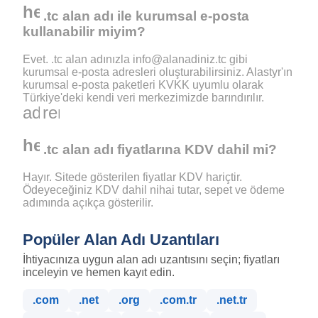
help_outline
.tc alan adı ile kurumsal e-posta
kullanabilir miyim?
Evet. .tc alan adınızla info@alanadiniz.tc gibi
kurumsal e-posta adresleri oluşturabilirsiniz. Alastyr'ın
kurumsal e-posta paketleri KVKK uyumlu olarak
Türkiye'deki kendi veri merkezimizde barındırılır.
add
remove
help_outline
.tc alan adı fiyatlarına KDV dahil mi?
Hayır. Sitede gösterilen fiyatlar KDV hariçtir.
Ödeyeceğiniz KDV dahil nihai tutar, sepet ve ödeme
adımında açıkça gösterilir.
Popüler Alan Adı Uzantıları
İhtiyacınıza uygun alan adı uzantısını seçin; fiyatları
inceleyin ve hemen kayıt edin.
.com
.net
.org
.com.tr
.net.tr