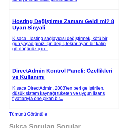
Hosting Değiştirme Zamanı Geldi mi? 8
Uyarı Sinyali
Kısaca Hosting sağlayıcısı değiştirmek, kötü bir
gün yaşadığınız için değil, tekrarlayan bir kalıp
gördüğünüz için...
DirectAdmin Kontrol Paneli: Özellikleri
ve Kullanımı
Kısaca DirectAdmin, 2003'ten beri geliştirilen,
düşük sistem kaynağı tüketen ve uygun lisans
fiyatlarıyla öne çıkan bir...
Tümünü Görüntüle
Sıkça
Sorulan Sorular