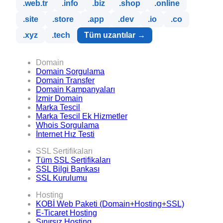
.web.tr
.info
.biz
.shop
.online
.site
.store
.app
.dev
.io
.co
.xyz
.tech
Tüm uzantılar →
Domain
Domain Sorgulama
Domain Transfer
Domain Kampanyaları
İzmir Domain
Marka Tescil
Marka Tescil Ek Hizmetler
Whois Sorgulama
İnternet Hız Testi
SSL Sertifikaları
Tüm SSL Sertifikaları
SSL Bilgi Bankası
SSL Kurulumu
Hosting
KOBİ Web Paketi (Domain+Hosting+SSL)
E-Ticaret Hosting
Sınırsız Hosting