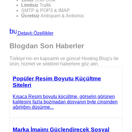
Limitsiz
Trafik
SMTP & POP3 & IMAP
Ücretsiz
Antispam & Antivirüs
build_circle
Detaylı Özellikler
Blogdan
Son Haberler
Türkiye'nin en kapsamlı ve güncel Hosting Blog'u ile
ürün, hizmet ve sektörel haberlere göz atın.
Popüler Resim Boyutu Küçültme
Siteleri
Kısaca Resim boyutu küçültme, görselin görünen
kalitesini fazla bozmadan dosyanın byte cinsinden
ağırlığını düşürme...
Marka İmajını Güçlendirecek Sosyal