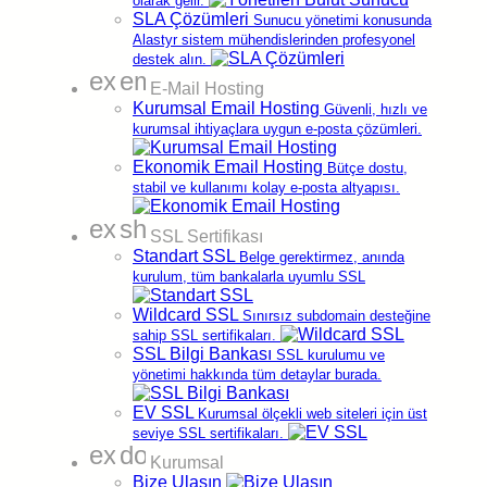
olarak gelir.
SLA Çözümleri
Sunucu yönetimi konusunda
Alastyr sistem mühendislerinden profesyonel
destek alın.
expand_more
email
E-Mail Hosting
Kurumsal Email Hosting
Güvenli, hızlı ve
kurumsal ihtiyaçlara uygun e-posta çözümleri.
Ekonomik Email Hosting
Bütçe dostu,
stabil ve kullanımı kolay e-posta altyapısı.
expand_more
shield
SSL Sertifikası
Standart SSL
Belge gerektirmez, anında
kurulum, tüm bankalarla uyumlu SSL
Wildcard SSL
Sınırsız subdomain desteğine
7/24 Çözüm Odaklı
Destek
sahip SSL sertifikaları.
SSL Bilgi Bankası
SSL kurulumu ve
Transfer
₺5.890,
75
yönetimi hakkında tüm detaylar burada.
Kayıt
₺5.890,
75
EV SSL
Kurumsal ölçekli web siteleri için üst
Yenileme
₺5.890,
75
seviye SSL sertifikaları.
expand_more
domain
Sorgula
Kurumsal
.TC Domain
(Generic)
Bize Ulaşın