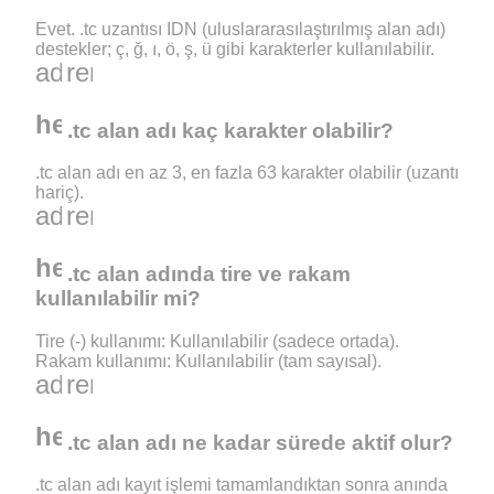
Evet. .tc uzantısı IDN (uluslararasılaştırılmış alan adı)
destekler; ç, ğ, ı, ö, ş, ü gibi karakterler kullanılabilir.
add
remove
help_outline
.tc alan adı kaç karakter olabilir?
.tc alan adı en az 3, en fazla 63 karakter olabilir (uzantı
hariç).
add
remove
help_outline
.tc alan adında tire ve rakam
kullanılabilir mi?
Tire (-) kullanımı: Kullanılabilir (sadece ortada).
Rakam kullanımı: Kullanılabilir (tam sayısal).
add
remove
help_outline
.tc alan adı ne kadar sürede aktif olur?
.tc alan adı kayıt işlemi tamamlandıktan sonra anında