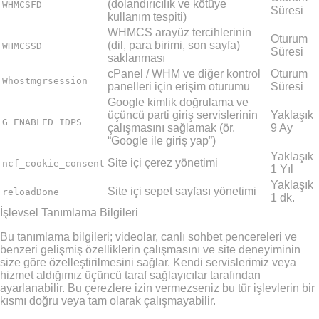
(dolandırıcılık ve kötüye
WHMCSFD
Süresi
kullanım tespiti)
WHMCS arayüz tercihlerinin
Oturum
(dil, para birimi, son sayfa)
WHMCSSD
Süresi
saklanması
cPanel / WHM ve diğer kontrol
Oturum
Whostmgrsession
panelleri için erişim oturumu
Süresi
Google kimlik doğrulama ve
üçüncü parti giriş servislerinin
Yaklaşık
G_ENABLED_IDPS
çalışmasını sağlamak (ör.
9 Ay
“Google ile giriş yap”)
Yaklaşık
Site içi çerez yönetimi
ncf_cookie_consent
1 Yıl
Yaklaşık
Site içi sepet sayfası yönetimi
reloadDone
1 dk.
İşlevsel Tanımlama Bilgileri
Bu tanımlama bilgileri; videolar, canlı sohbet pencereleri ve
benzeri gelişmiş özelliklerin çalışmasını ve site deneyiminin
size göre özelleştirilmesini sağlar. Kendi servislerimiz veya
hizmet aldığımız üçüncü taraf sağlayıcılar tarafından
ayarlanabilir. Bu çerezlere izin vermezseniz bu tür işlevlerin bir
kısmı doğru veya tam olarak çalışmayabilir.