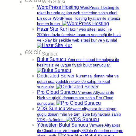
Web Sitesi
WordPress Hosting
WordPress Hosting ile
roket hızında açılan web sitelerine sahip olun!
En ucuz WordPress Hosting fiyatları ile sitenizi
hemen kurun.
Hazır Site Kur
Hazır web sitesi aracı ile
200'den fazla ücretsiz tasarım seçeneği ile hızlı
ve kolay bir şekilde web sitesi kur ve yayınla!
expand_more
cloud
Sunucu
Bulut Sunucu
Yeni nesil cloud teknolojisi ile
kesintisiz ve uygun fiyatlı bulut sunucular.
Dedicated Server
Kurumsal donanımlar ve
uçtan uca yedekli network'e sahip fiziksel
sunucular.
Pro Cloud Sunucu
Vmware Altyapısı ile
Hızlı ve güçlü donanımlara sahip Pro Cloud
sunucular.
VDS Sunucu
VMware altyapısı ile çalışan,
güçlü donanımlar ve tam izole kaynaklara sahip
₺5.890,
'dan başlayan fiyatlarla.
75
VDS çözümleri.
Yönetilen Bulut Sunucu
Vmware Altyapısı
ile CloudLinux ve Imunify360 ile önceden entegre