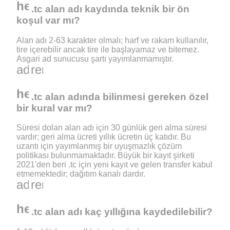
help_outline
.tc alan adı kaydında teknik bir ön
koşul var mı?
Alan adı 2-63 karakter olmalı; harf ve rakam kullanılır,
tire içerebilir ancak tire ile başlayamaz ve bitemez.
Asgari ad sunucusu şartı yayımlanmamıştır.
add
remove
help_outline
.tc alan adında bilinmesi gereken özel
bir kural var mı?
Süresi dolan alan adı için 30 günlük geri alma süresi
vardır; geri alma ücreti yıllık ücretin üç katıdır. Bu
uzantı için yayımlanmış bir uyuşmazlık çözüm
politikası bulunmamaktadır. Büyük bir kayıt şirketi
2021'den beri .tc için yeni kayıt ve gelen transfer kabul
etmemektedir; dağıtım kanalı dardır.
add
remove
help_outline
.tc alan adı kaç yıllığına kaydedilebilir?