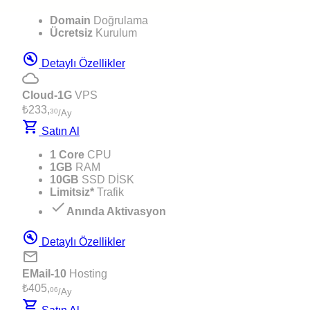
10.000$
Garanti
Domain
Doğrulama
Ücretsiz
Kurulum
build_circle
Detaylı Özellikler
cloud
Cloud-1G
VPS
₺233,
30
/Ay
shopping_cart
Satın Al
1 Core
CPU
1GB
RAM
10GB
SSD DİSK
Limitsiz*
Trafik
check
Anında Aktivasyon
build_circle
Detaylı Özellikler
email
EMail-10
Hosting
₺405,
06
/Ay
shopping_cart