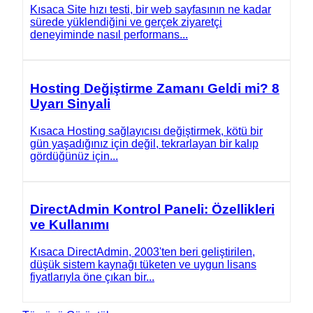
Kısaca Site hızı testi, bir web sayfasının ne kadar
sürede yüklendiğini ve gerçek ziyaretçi
deneyiminde nasıl performans...
Hosting Değiştirme Zamanı Geldi mi? 8
Uyarı Sinyali
Kısaca Hosting sağlayıcısı değiştirmek, kötü bir
gün yaşadığınız için değil, tekrarlayan bir kalıp
gördüğünüz için...
DirectAdmin Kontrol Paneli: Özellikleri
ve Kullanımı
Kısaca DirectAdmin, 2003'ten beri geliştirilen,
düşük sistem kaynağı tüketen ve uygun lisans
fiyatlarıyla öne çıkan bir...