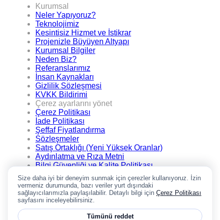
Kurumsal
Neler Yapıyoruz?
Teknolojimiz
Kesintisiz Hizmet ve İstikrar
Projenizle Büyüyen Altyapı
Kurumsal Bilgiler
Neden Biz?
Referanslarımız
İnsan Kaynakları
Gizlilik Sözleşmesi
KVKK Bildirimi
Çerez ayarlarını yönet
Çerez Politikası
İade Politikası
Şeffaf Fiyatlandırma
Sözleşmeler
Satış Ortaklığı (Yeni Yüksek Oranlar)
Aydınlatma ve Rıza Metni
Bilgi Güvenliği ve Kalite Politikası
.TR Alan adı bayilerimiz
Size daha iyi bir deneyim sunmak için çerezler kullanıyoruz. İzin
.TR Alan adı bayilik başvurusu
vermeniz durumunda, bazı veriler yurt dışındaki
TRABİS Mevzuat
sağlayıcılarımızla paylaşılabilir. Detaylı bilgi için
Çerez Politikası
sayfasını inceleyebilirsiniz.
Google Yorumları
Tümünü reddet