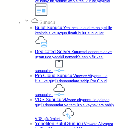
ve kolay bir şekilde web sitesi kur ve yayınla!
expand_more
cloud
Sunucu
Bulut Sunucu
Yeni nesil cloud teknolojisi ile
kesintisiz ve uygun fiyatlı bulut sunucular.
Dedicated Server
Kurumsal donanımlar ve
uçtan uca yedekli network'e sahip fiziksel
sunucular.
Pro Cloud Sunucu
Vmware Altyapısı ile
7/24 Çözüm Odaklı
Destek
Hızlı ve güçlü donanımlara sahip Pro Cloud
sunucular.
Transfer
₺1.299,
62
VDS Sunucu
VMware altyapısı ile çalışan,
Kayıt
₺1.299,
62
güçlü donanımlar ve tam izole kaynaklara sahip
Yenileme
₺1.299,
62
VDS çözümleri.
Sorgula
Yönetilen Bulut Sunucu
Vmware Altyapısı