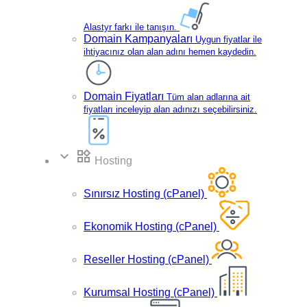
Alastyr farkı ile tanışın.
Domain Kampanyaları
Türkçe
Domain Paneli
Uygun fiyatlar ile
ihtiyacınız olan alan adını hemen kaydedin.
Domain Fiyatları
Tüm alan adlarına ait
fiyatları inceleyip alan adınızı seçebilirsiniz.
expand_more
widgets
Hosting
Sınırsız Hosting (cPanel)
Ekonomik Hosting (cPanel)
Reseller Hosting (cPanel)
Ücretsiz
DNS Yönetimi
Kurumsal Hosting (cPanel)