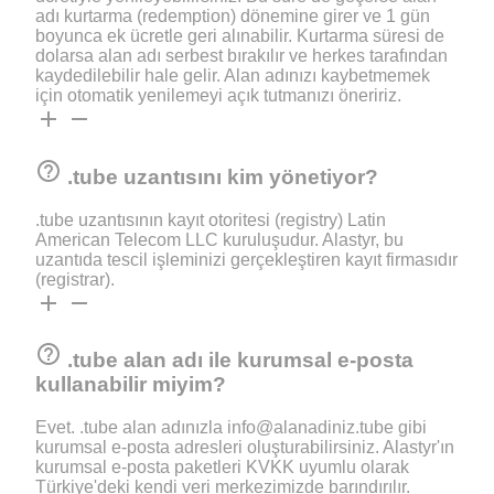
adı kurtarma (redemption) dönemine girer ve 1 gün
boyunca ek ücretle geri alınabilir. Kurtarma süresi de
dolarsa alan adı serbest bırakılır ve herkes tarafından
kaydedilebilir hale gelir. Alan adınızı kaybetmemek
için otomatik yenilemeyi açık tutmanızı öneririz.
add
remove
help_outline
.tube uzantısını kim yönetiyor?
.tube uzantısının kayıt otoritesi (registry) Latin
American Telecom LLC kuruluşudur. Alastyr, bu
uzantıda tescil işleminizi gerçekleştiren kayıt firmasıdır
(registrar).
add
remove
help_outline
.tube alan adı ile kurumsal e-posta
kullanabilir miyim?
Evet. .tube alan adınızla info@alanadiniz.tube gibi
kurumsal e-posta adresleri oluşturabilirsiniz. Alastyr'ın
kurumsal e-posta paketleri KVKK uyumlu olarak
Türkiye'deki kendi veri merkezimizde barındırılır.