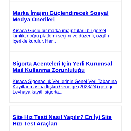
Marka İmajını Güçlendirecek Sosyal
Medya Önerileri
Kısaca Güçlü bir marka imajı; tutarlı bir görsel
kimlik, doğru platform seçimi ve düzenli, özgün
içerikle kurulur. Her...
Sigorta Acenteleri İçin Yerli Kurumsal
Mail Kullanma Zorunluluğu
Kısaca Sigortacılık Verilerinin Genel Veri Tabanına
Kayıtlanmasına İlişkin Genelge (2023/24) gereği,
Levhaya kayıtlı sigorta...
Site Hız Testi Nasıl Yapılır? En İyi Site
Hızı Test Araçları