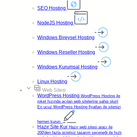
SEO Hosting
NodeJS Hosting
Windows Bireysel Hosting
Windows Reseller Hosting
Windows Kurumsal Hosting
Linux Hosting
expand_more
backup_table
Web Sitesi
WordPress Hosting
WordPress Hosting ile
roket hızında açılan web sitelerine sahip olun!
En ucuz WordPress Hosting fiyatları ile sitenizi
₺1.299,
'dan başlayan fiyatlarla.
62
hemen kurun.
Hazır Site Kur
Hazır web sitesi aracı ile
200'den fazla ücretsiz tasarım seçeneği ile hızlı