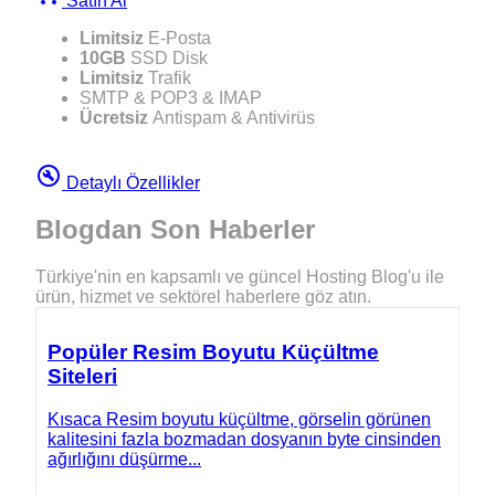
Satın Al
Limitsiz
E-Posta
10GB
SSD Disk
Limitsiz
Trafik
SMTP & POP3 & IMAP
Ücretsiz
Antispam & Antivirüs
build_circle
Detaylı Özellikler
Blogdan
Son Haberler
Türkiye'nin en kapsamlı ve güncel Hosting Blog'u ile
ürün, hizmet ve sektörel haberlere göz atın.
Popüler Resim Boyutu Küçültme
Siteleri
Kısaca Resim boyutu küçültme, görselin görünen
kalitesini fazla bozmadan dosyanın byte cinsinden
ağırlığını düşürme...