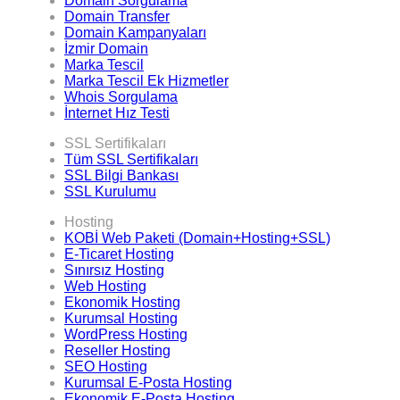
Domain Sorgulama
Domain Transfer
Domain Kampanyaları
İzmir Domain
Marka Tescil
Marka Tescil Ek Hizmetler
Whois Sorgulama
İnternet Hız Testi
SSL Sertifikaları
Tüm SSL Sertifikaları
SSL Bilgi Bankası
SSL Kurulumu
Hosting
KOBİ Web Paketi (Domain+Hosting+SSL)
E-Ticaret Hosting
Sınırsız Hosting
Web Hosting
Ekonomik Hosting
Kurumsal Hosting
WordPress Hosting
Reseller Hosting
SEO Hosting
Kurumsal E-Posta Hosting
Ekonomik E-Posta Hosting