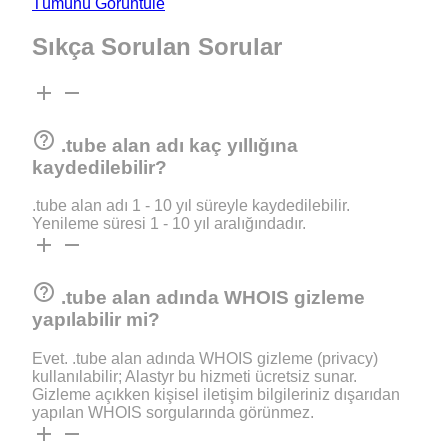
Tümünü Görüntüle
Sıkça
Sorulan Sorular
add
remove
help_outline
.tube alan adı kaç yıllığına
kaydedilebilir?
.tube alan adı 1 - 10 yıl süreyle kaydedilebilir.
Yenileme süresi 1 - 10 yıl aralığındadır.
add
remove
help_outline
.tube alan adında WHOIS gizleme
yapılabilir mi?
Evet. .tube alan adında WHOIS gizleme (privacy)
kullanılabilir; Alastyr bu hizmeti ücretsiz sunar.
Gizleme açıkken kişisel iletişim bilgileriniz dışarıdan
yapılan WHOIS sorgularında görünmez.
add
remove