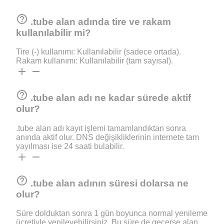
help_outline
.tube alan adında tire ve rakam
kullanılabilir mi?
Tire (-) kullanımı: Kullanılabilir (sadece ortada).
Rakam kullanımı: Kullanılabilir (tam sayısal).
add
remove
help_outline
.tube alan adı ne kadar sürede aktif
olur?
.tube alan adı kayıt işlemi tamamlandıktan sonra
anında aktif olur. DNS değişikliklerinin internete tam
yayılması ise 24 saati bulabilir.
add
remove
help_outline
.tube alan adının süresi dolarsa ne
olur?
Süre dolduktan sonra 1 gün boyunca normal yenileme
ücretiyle yenileyebilirsiniz. Bu süre de geçerse alan