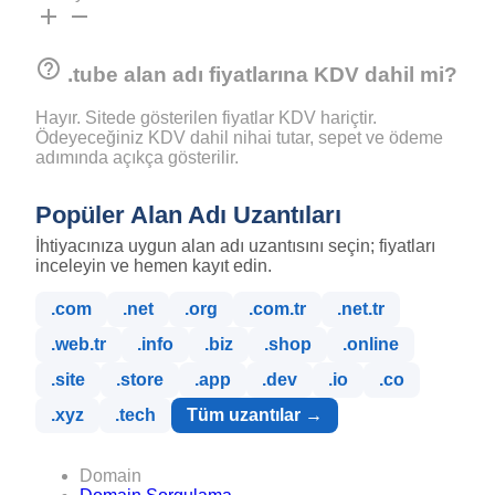
add
remove
help_outline
.tube alan adı fiyatlarına KDV dahil mi?
Hayır. Sitede gösterilen fiyatlar KDV hariçtir.
Ödeyeceğiniz KDV dahil nihai tutar, sepet ve ödeme
adımında açıkça gösterilir.
Popüler Alan Adı Uzantıları
İhtiyacınıza uygun alan adı uzantısını seçin; fiyatları
inceleyin ve hemen kayıt edin.
.com
.net
.org
.com.tr
.net.tr
.web.tr
.info
.biz
.shop
.online
.site
.store
.app
.dev
.io
.co
.xyz
.tech
Tüm uzantılar →
Domain