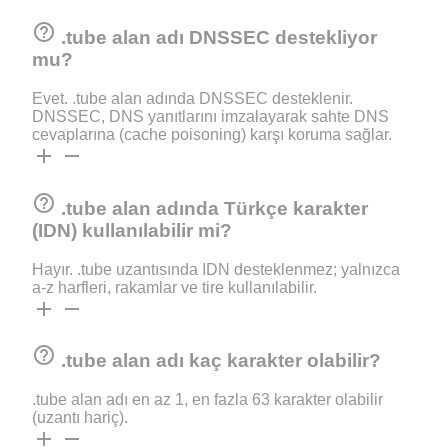
help_outline
.tube alan adı DNSSEC destekliyor
mu?
Evet. .tube alan adında DNSSEC desteklenir.
DNSSEC, DNS yanıtlarını imzalayarak sahte DNS
cevaplarına (cache poisoning) karşı koruma sağlar.
add
remove
help_outline
.tube alan adında Türkçe karakter
(IDN) kullanılabilir mi?
Hayır. .tube uzantısında IDN desteklenmez; yalnızca
a-z harfleri, rakamlar ve tire kullanılabilir.
add
remove
help_outline
.tube alan adı kaç karakter olabilir?
.tube alan adı en az 1, en fazla 63 karakter olabilir
(uzantı hariç).
add
remove