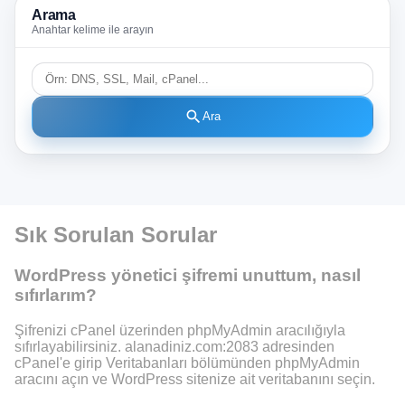
Arama
Anahtar kelime ile arayın
search
Ara
Sık Sorulan Sorular
WordPress yönetici şifremi unuttum, nasıl
sıfırlarım?
Şifrenizi cPanel üzerinden phpMyAdmin aracılığıyla
sıfırlayabilirsiniz. alanadiniz.com:2083 adresinden
cPanel'e girip Veritabanları bölümünden phpMyAdmin
aracını açın ve WordPress sitenize ait veritabanını seçin.