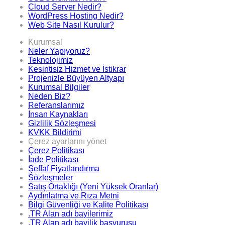
Cloud Server Nedir?
WordPress Hosting Nedir?
Web Site Nasıl Kurulur?
Kurumsal
Neler Yapıyoruz?
Teknolojimiz
Kesintisiz Hizmet ve İstikrar
Projenizle Büyüyen Altyapı
Kurumsal Bilgiler
Neden Biz?
Referanslarımız
İnsan Kaynakları
Gizlilik Sözleşmesi
KVKK Bildirimi
Çerez ayarlarını yönet
Çerez Politikası
İade Politikası
Şeffaf Fiyatlandırma
Sözleşmeler
Satış Ortaklığı (Yeni Yüksek Oranlar)
Aydınlatma ve Rıza Metni
Bilgi Güvenliği ve Kalite Politikası
.TR Alan adı bayilerimiz
.TR Alan adı bayilik başvurusu