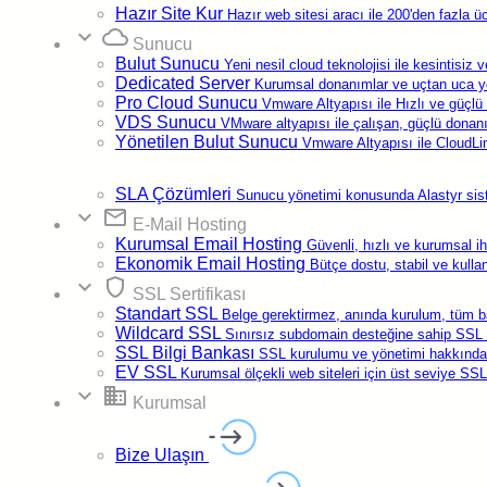
phpMyAdmin
aracını açın.
Hazır Site Kur
Hazır web sitesi aracı ile 200'den fazla ü
expand_more
cloud
Sunucu
Bulut Sunucu
Yeni nesil cloud teknolojisi ile kesintisiz 
Dedicated Server
Kurumsal donanımlar ve uçtan uca yed
Pro Cloud Sunucu
Vmware Altyapısı ile Hızlı ve güçlü
VDS Sunucu
VMware altyapısı ile çalışan, güçlü donan
Yönetilen Bulut Sunucu
Vmware Altyapısı ile CloudLin
WordPress veritabanını seçin
phpMyAdmin ekranının sol tarafında yer alan listeden
SLA Çözümleri
Sunucu yönetimi konusunda Alastyr sis
expand_more
email
WordPress sitenize ait veritabanını seçin. Ardından tablo
E-Mail Hosting
Kurumsal Email Hosting
Güvenli, hızlı ve kurumsal i
listesinden
wp_users
tablosuna tıklayın.
Ekonomik Email Hosting
Bütçe dostu, stabil ve kulla
(Tablo ön eki sizde farklı olabilir.)
expand_more
shield
SSL Sertifikası
Standart SSL
Belge gerektirmez, anında kurulum, tüm 
Wildcard SSL
Sınırsız subdomain desteğine sahip SSL se
SSL Bilgi Bankası
SSL kurulumu ve yönetimi hakkında 
EV SSL
Kurumsal ölçekli web siteleri için üst seviye SSL 
expand_more
domain
Kurumsal
Kullanıcıyı düzenleyin
Bilgi Bankası
Bize Ulaşın
Şifresini değiştirmek istediğiniz kullanıcı satırında yer alan
Düzenle (Edit)
butonuna tıklayın.