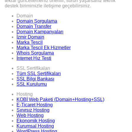
tekrar güncellemeniz önerilir; sorun yaşarsanız teknik
destek birimimizle iletişime geçebilirsiniz.
Domain
Domain Sorgulama
Domain Transfer
Domain Kampanyaları
İzmir Domain
Marka Tescil
Marka Tescil Ek Hizmetler
Whois Sorgulama
İnternet Hız Testi
SSL Sertifikaları
Tüm SSL Sertifikaları
SSL Bilgi Bankası
SSL Kurulumu
Hosting
KOBİ Web Paketi (Domain+Hosting+SSL)
E-Ticaret Hosting
Sınırsız Hosting
Web Hosting
Ekonomik Hosting
Kurumsal Hosting
WordPress Hosting