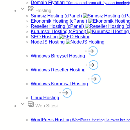
Domain Fiyatları
Tüm alan adlarına ait fiyatları inceleyi
expand_more
widgets
Hosting
WordPress Şifresi Nasıl Değiştirilir?
Sınırsız Hosting (cPanel)
Ekonomik Hosting (cPanel)
WordPress yönetici şifrenizi unuttuysanız, bu işlemi
Reseller Hosting (cPanel)
cPanel üzerinden phpMyAdmin aracılığıyla kolayca
Kurumsal Hosting (cPanel)
SEO Hosting
sıfırlayabilirsiniz. Aşağıdaki adımlar teknik bilgi
NodeJS Hosting
gerektirmeden güvenli şekilde uygulanabilir.
Windows Bireysel Hosting
cPanel’e giriş yapın
Tarayıcınızdan
alanadiniz.com:2083
adresine
Windows Reseller Hosting
giderek cPanel kullanıcı adı ve şifreniz ile giriş yapın. Bu
bilgiler hizmet alımınız sonrası tarafınıza iletilmiştir.
Windows Kurumsal Hosting
Linux Hosting
expand_more
backup_table
Web Sitesi
phpMyAdmin’e erişin
WordPress Hosting
WordPress Hosting ile roket hızınd
cPanel ana ekranında
Veritabanları
bölümüne gidin ve