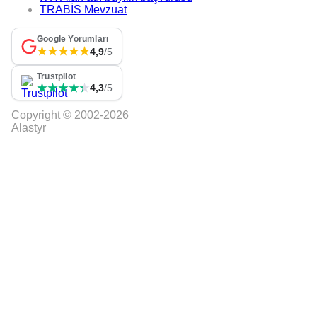
TRABİS Mevzuat
Google Yorumları
★★★★★
4,9
/5
Trustpilot
★★★★★
★★★★★
4,3
/5
Copyright © 2002-2026
Alastyr