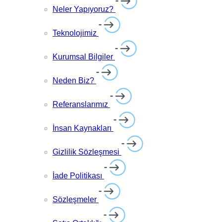
Neler Yapıyoruz?
Ürün ve hizmetlerimize ilişkin aradığınız tüm soruların
cevaplarını
kapsamlı bilgi bankamız içerisinde bulabilirsiniz.
Teknolojimiz
Kurumsal Bilgiler
Yeni şifreyi girin
Neden Biz?
Açılan ekranda
user_pass
alanına yeni belirlemek
istediğiniz şifreyi yazın. Aynı satırda yer alan
Function
Referanslarımız
alanından
MD5
seçimini yapın. Ardından sayfanın alt
kısmından
Git / Go
butonuna basarak işlemi kaydedin.
İnsan Kaynakları
Gizlilik Sözleşmesi
İade Politikası
Giriş yapın
İşlem tamamlandıktan sonra WordPress yönetim paneline
Sözleşmeler
yeni belirlediğiniz şifre ile giriş yapabilirsiniz.