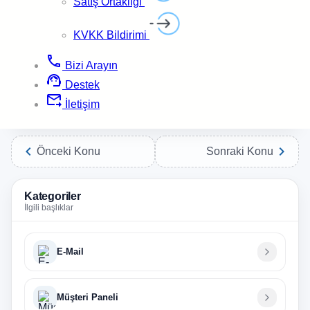
Satış Ortaklığı
Not:
Güvenliğiniz için giriş yaptıktan sonra WordPress paneli
KVKK Bildirimi
üzerinden şifrenizi tekrar güncellemeniz önerilir. İşlem
phone
sırasında sorun yaşarsanız teknik destek birimi ile
Bizi Arayın
support_agent
iletişime geçebilirsiniz.
Destek
forward_to_inbox
İletişim
chevron_left
chevron_right
Önceki Konu
Sonraki Konu
Kategoriler
İlgili başlıklar
E-Mail
Müşteri Paneli