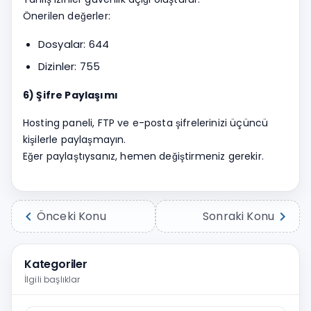
Önerilen değerler:
Dosyalar: 644
Dizinler: 755
6) Şifre Paylaşımı
Hosting paneli, FTP ve e-posta şifrelerinizi üçüncü
kişilerle paylaşmayın.
Eğer paylaştıysanız, hemen değiştirmeniz gerekir.
chevron_left
chevron_right
Önceki Konu
Sonraki Konu
Kategoriler
İlgili başlıklar