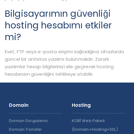
Bilgisayarımın güvenliği
hosting hesabımı etkiler
mi?
Evet, FTP veya e-posta erişimi sağladığınız cihazlarda
güncel bir antivirüs yazılımı bulunmalıdır. Zararlı
yazılımlar hesap bilgilerinizi ele geçirerek hosting
hesabınızın güvenliğini tehlikeye atabilir.
Domain
Hosting
Domain Sorgulama
KOBİ Web Paketi
Domain Transfer
(Domain+Hosting+SSL)