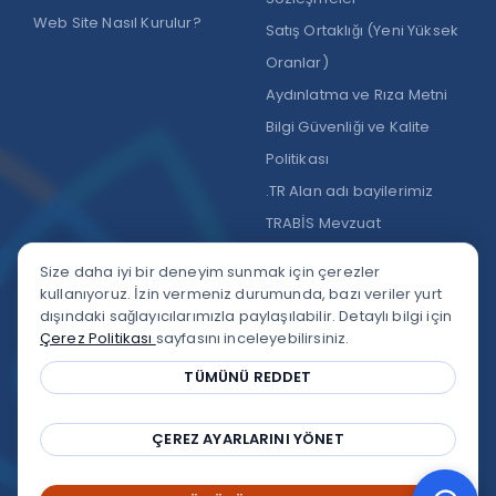
Web Site Nasıl Kurulur?
Satış Ortaklığı (Yeni Yüksek
Oranlar)
Aydınlatma ve Rıza Metni
Bilgi Güvenliği ve Kalite
Politikası
.TR Alan adı bayilerimiz
TRABİS Mevzuat
Size daha iyi bir deneyim sunmak için çerezler
kullanıyoruz. İzin vermeniz durumunda, bazı veriler yurt
dışındaki sağlayıcılarımızla paylaşılabilir. Detaylı bilgi için
Çerez Politikası
sayfasını inceleyebilirsiniz.
Google Yorumları
★★★★★
4,9
/5
TÜMÜNÜ REDDET
Trustpilot
★★★★★
★★★★★
4,3
/5
ÇEREZ AYARLARINI YÖNET
Copyright © 2002-2026
Alastyr