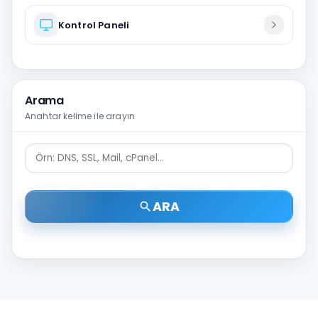
Kontrol Paneli
Arama
Anahtar kelime ile arayın
ARA
search