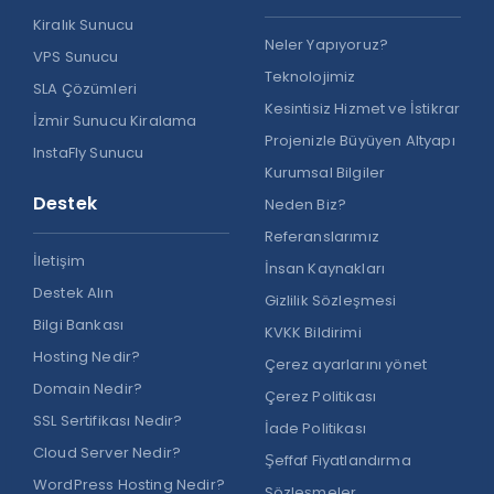
Kiralık Sunucu
Neler Yapıyoruz?
VPS Sunucu
Teknolojimiz
SLA Çözümleri
Kesintisiz Hizmet ve İstikrar
İzmir Sunucu Kiralama
Projenizle Büyüyen Altyapı
InstaFly Sunucu
Kurumsal Bilgiler
Destek
Neden Biz?
Referanslarımız
İletişim
İnsan Kaynakları
Destek Alın
Gizlilik Sözleşmesi
Bilgi Bankası
KVKK Bildirimi
Hosting Nedir?
Çerez ayarlarını yönet
Domain Nedir?
Çerez Politikası
SSL Sertifikası Nedir?
İade Politikası
Cloud Server Nedir?
Şeffaf Fiyatlandırma
WordPress Hosting Nedir?
Sözleşmeler